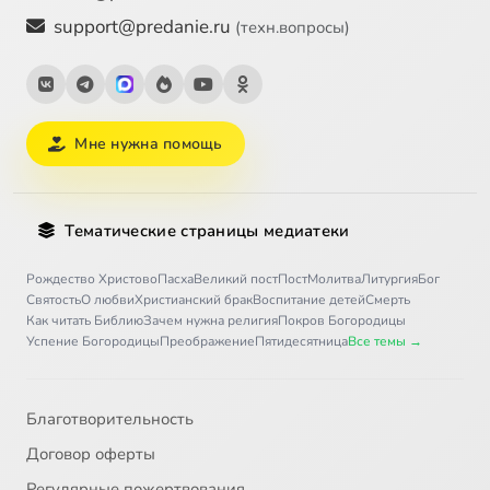
support@predanie.ru
(техн.вопросы)
Мне нужна помощь
Тематические страницы медиатеки
Рождество Христово
Пасха
Великий пост
Пост
Молитва
Литургия
Бог
Святость
О любви
Христианский брак
Воспитание детей
Смерть
Как читать Библию
Зачем нужна религия
Покров Богородицы
Успение Богородицы
Преображение
Пятидесятница
Все темы →
Благотворительность
Договор оферты
Регулярные пожертвования