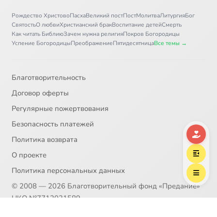
Рождество Христово
Пасха
Великий пост
Пост
Молитва
Литургия
Бог
Святость
О любви
Христианский брак
Воспитание детей
Смерть
Как читать Библию
Зачем нужна религия
Покров Богородицы
Успение Богородицы
Преображение
Пятидесятница
Все темы →
Благотворительность
Договор оферты
Регулярные пожертвования
Безопасность платежей
Политика возврата
О проекте
Политика персональных данных
© 2008 — 2026 Благотворительный фонд «Предание»
НКО №7712031589
Пожертвование согласно ст.582 ГК РФ. Без налога