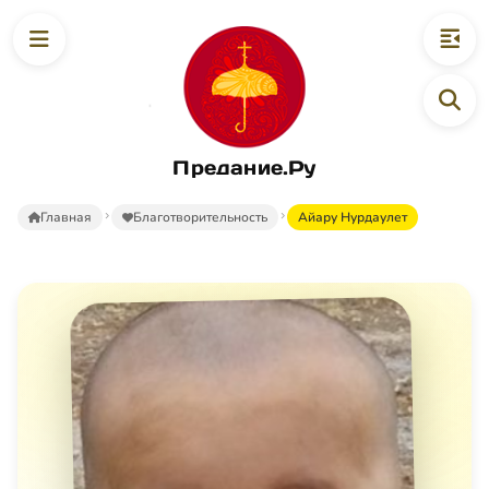
Предание.Ру
Главная
Благотворительность
Айару Нурдаулет