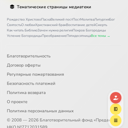
Тематические страницы медиатеки
Рождество Христово
Пасха
Великий пост
Пост
Молитва
Литургия
Бог
Святость
О любви
Христианский брак
Воспитание детей
Смерть
Как читать Библию
Зачем нужна религия
Покров Богородицы
Успение Богородицы
Преображение
Пятидесятница
Все темы →
Благотворительность
Договор оферты
Регулярные пожертвования
Безопасность платежей
Политика возврата
О проекте
Политика персональных данных
© 2008 — 2026 Благотворительный фонд «Предание»
НКО №7712031589