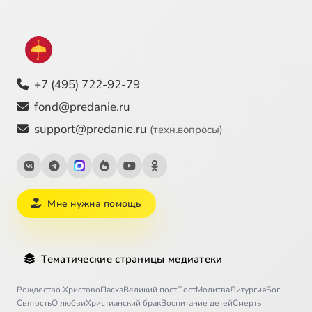
+7 (495) 722-92-79
fond@predanie.ru
support@predanie.ru
(техн.вопросы)
Мне нужна помощь
Тематические страницы медиатеки
Рождество Христово
Пасха
Великий пост
Пост
Молитва
Литургия
Бог
Святость
О любви
Христианский брак
Воспитание детей
Смерть