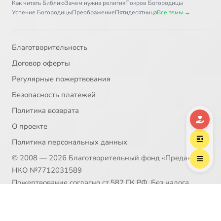
Как читать Библию
Зачем нужна религия
Покров Богородицы
Успение Богородицы
Преображение
Пятидесятница
Все темы →
Благотворительность
Договор оферты
Регулярные пожертвования
Безопасность платежей
Политика возврата
О проекте
Политика персональных данных
© 2008 — 2026 Благотворительный фонд «Предание»
НКО №7712031589
Пожертвование согласно ст.582 ГК РФ. Без налога
(НДС)
Политика возврата
Распространение материалов сайта возможно только в