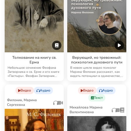
Толкование на книгу св.
Верующий, но тревожный:
Ерма
психология духовного пути
Небольшое сочинение Феофана
В новом цикле видео психолог
Затворника о св. Ерме и его книге
Марина Филоник расскажет, как
«Пастырь». Феофан Затворник
видеть потенциал в одиночестве,
пишет: «Ка…
освободит…
Видео
Аудио
Видео
Аудио
Текст
Филоник, Марина
Сергеевна
Михайлова Марина
Валентиновна