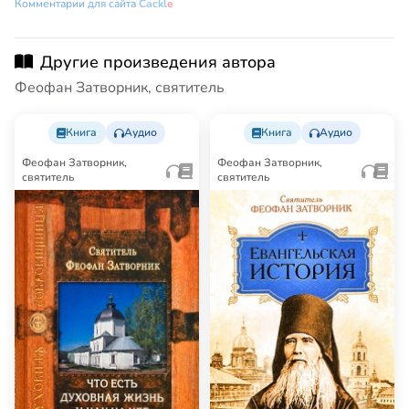
Комментарии для сайта
Cackl
e
Другие произведения автора
Феофан Затворник, святитель
Книга
Аудио
Книга
Аудио
Феофан Затворник,
Феофан Затворник,
святитель
святитель