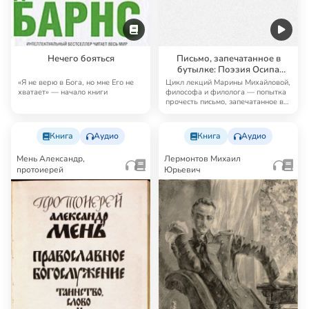
Нечего бояться
Письмо, запечатанное в
бутылке: Поэзия Осипа
Мандельштама
«Я не верю в Бога, но мне Его не
Цикл лекций Марины Михайловой,
хватает» — начало книги
философа и филолога — попытка
прочесть письмо, запечатанное в
бутылке…
Книга
Аудио
Книга
Аудио
Мень Александр,
Лермонтов Михаил
протоиерей
Юрьевич