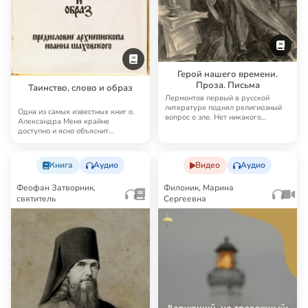
Герой нашего времени.
Проза. Письма
Таинство, слово и образ
Лермонтов первый в русской
литературе поднял религиозный
Одна из самых известных книг о.
вопрос о зле. Нет никакого
Александра Меня крайне
сомнения в том, …
доступно и ясно объяснит
читателю церковное б…
Книга
Аудио
Видео
Аудио
Феофан Затворник,
Филоник, Марина
святитель
Сергеевна