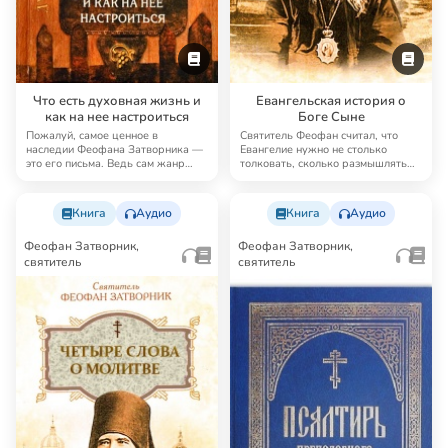
Что есть духовная жизнь и
Евангельская история о
как на нее настроиться
Боге Сыне
Пожалуй, самое ценное в
Святитель Феофан считал, что
наследии Феофана Затворника —
Евангелие нужно не столько
это его письма. Ведь сам жанр
толковать, сколько размышлять
письма предполаг…
над ним. Плодо…
Книга
Аудио
Книга
Аудио
Феофан Затворник,
Феофан Затворник,
святитель
святитель