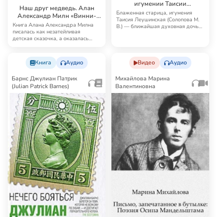
игумении Таисии
Наш друг медведь. Алан
(Леушинской)
Блаженная старица, игумения
Александр Милн «Винни-
Таисия Леушинская (Солопова М.
Пух и все-все-все»
Книга Алана Александра Милна
В.) — ближайшая духовная дочь
писалась как незатейливая
св. прав. И…
детская сказочка, а оказалась
неоценимым исто…
Книга
Аудио
Видео
Аудио
Барнс Джулиан Патрик
Михайлова Марина
(Julian Patrick Barnes)
Валентиновна