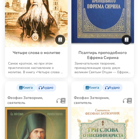
Четыре слова о молитве
Псалтирь преподобного
Ефрема Сирина
Самое краткое, но при этом
Замечательное творение,
практическое наставление о
принадлежащие сразу двум
молитве. В книгу «Четыре слова о
великим Святым Отцам — Ефрему
молитве» Феоф…
Сирину (как автору те…
Книга
Аудио
Книга
Аудио
Феофан Затворник,
Феофан Затворник,
святитель
святитель