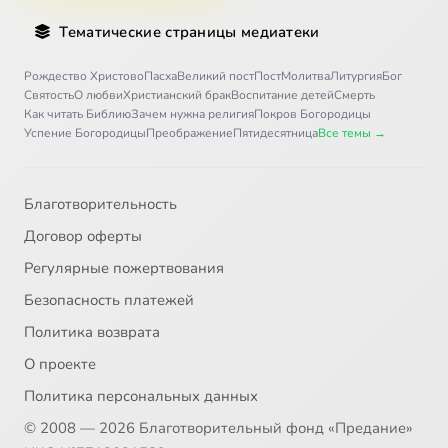
Тематические страницы медиатеки
Рождество Христово
Пасха
Великий пост
Пост
Молитва
Литургия
Бог
Святость
О любви
Христианский брак
Воспитание детей
Смерть
Как читать Библию
Зачем нужна религия
Покров Богородицы
Успение Богородицы
Преображение
Пятидесятница
Все темы →
Благотворительность
Договор оферты
Регулярные пожертвования
Безопасность платежей
Политика возврата
О проекте
Политика персональных данных
© 2008 — 2026 Благотворительный фонд «Предание»