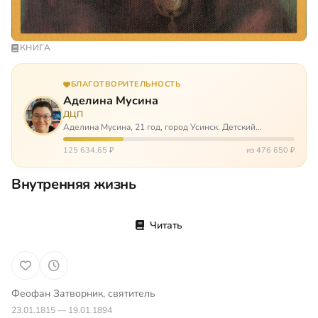
КНИГА
БЛАГОТВОРИТЕЛЬНОСТЬ
Аделина Мусина
ДЦП
Аделина Мусина, 21 год, город Усинск. Детский
церебральный паралич, передвигается на ходунках или
коляске. Аделине требуется помощь, чтобы ноги
125 634,65 ₽
из 476 650 ₽
окончательно не перестали слушаться…
Внутренняя жизнь
Читать
Феофан Затворник, святитель
23.01.1815 — 19.01.1894