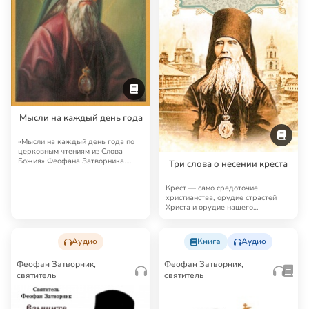
Мысли на каждый день года
«Мысли на каждый день года по
церковным чтениям из Слова
Божия» Феофана Затворника.
Три слова о несении креста
День за днем свя…
Крест — само средоточие
христианства, орудие страстей
Христа и орудие нашего
спасения… Феофан Затвор…
Аудио
Книга
Аудио
Феофан Затворник,
Феофан Затворник,
святитель
святитель