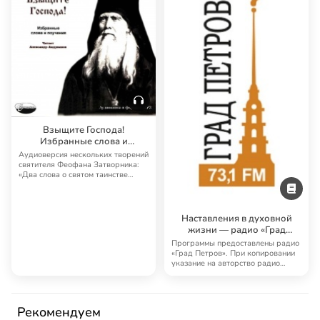
Взыщите Господа!
Избранные слова и
поучения
Аудиоверсия нескольких творений
святителя Феофана Затворника:
«Два слова о святом таинстве
крещения»…
Наставления в духовной
жизни — радио «Град
Петров»
Программы предоставлены радио
«Град Петров». При копировании
указание на авторство радио
«Град Петро…
Рекомендуем