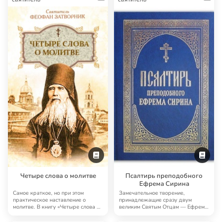
Четыре слова о молитве
Псалтирь преподобного
Ефрема Сирина
Самое краткое, но при этом
Замечательное творение,
практическое наставление о
принадлежащие сразу двум
молитве. В книгу «Четыре слова о
великим Святым Отцам — Ефрему
молитве» Феоф…
Сирину (как автору те…