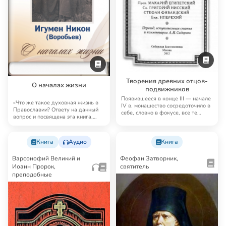
Творения древних отцов-
О началах жизни
подвижников
Появившееся в конце III — начале
«Что же такое духовная жизнь в
IV в. монашество сосредоточило в
Православии? Ответу на данный
себе, словно в фокусе, все те
вопрос и посвящена эта книга,
аске…
куда вошл…
Книга
Аудио
Книга
Варсонофий Великий и
Феофан Затворник,
Иоанн Пророк,
святитель
преподобные