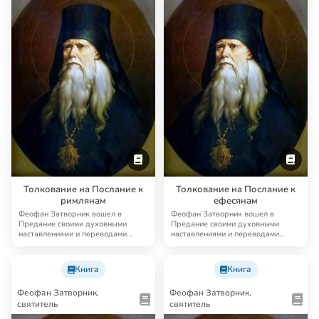
Толкование на Послание к
Толкование на Послание к
римлянам
ефесянам
Феофан Затворник вошел в
Феофан Затворник вошел в
Предание своими духовными
Предание своими духовными
наставлениями и переводами
наставлениями и переводами
древнехристианской аск…
древнехристианской аск…
Книга
Книга
Феофан Затворник,
Феофан Затворник,
святитель
святитель