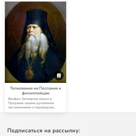
Толкование на Послание к
филиппийцам
Феофан Затворник вошел в
Предание своими духовными
наставлениями и переводами
древнехристианской аск…
Подписаться на рассылку: