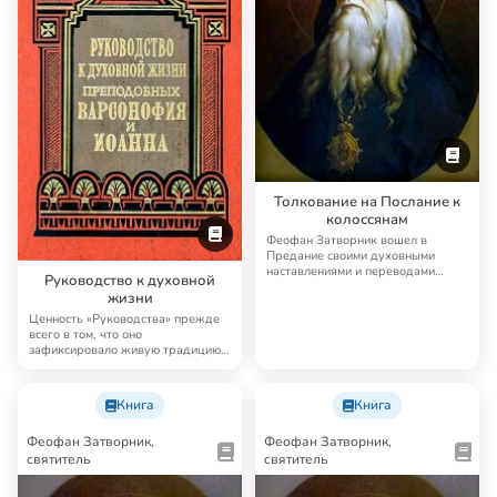
Толкование на Послание к
колоссянам
Феофан Затворник вошел в
Предание своими духовными
наставлениями и переводами
Руководство к духовной
древнехристианской аск…
жизни
Ценность «Руководства» прежде
всего в том, что оно
зафиксировало живую традицию
духовного наставниче…
Книга
Книга
Феофан Затворник,
Феофан Затворник,
святитель
святитель