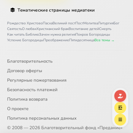
Тематические страницы медиатеки
Рождество Христово
Пасха
Великий пост
Пост
Молитва
Литургия
Бог
Святость
О любви
Христианский брак
Воспитание детей
Смерть
Как читать Библию
Зачем нужна религия
Покров Богородицы
Успение Богородицы
Преображение
Пятидесятница
Все темы →
Благотворительность
Договор оферты
Регулярные пожертвования
Безопасность платежей
Политика возврата
О проекте
Политика персональных данных
© 2008 — 2026 Благотворительный фонд «Предание»