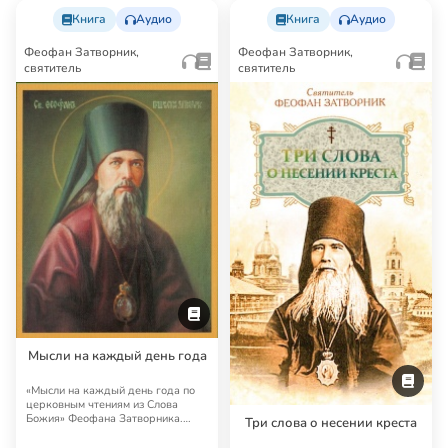
Книга
Аудио
Книга
Аудио
Феофан Затворник,
Феофан Затворник,
святитель
святитель
Мысли на каждый день года
«Мысли на каждый день года по
церковным чтениям из Слова
Божия» Феофана Затворника.
Три слова о несении креста
День за днем свя…