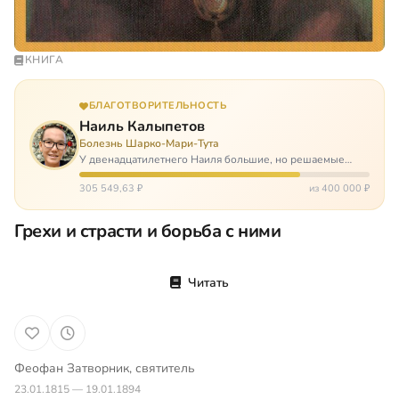
КНИГА
БЛАГОТВОРИТЕЛЬНОСТЬ
Наиль Калыпетов
Болезнь Шарко-Мари-Тута
У двенадцатилетнего Наиля большие, но решаемые
проблемы. Он болен редкой болезнью, которая ставит
перед ним множество непростых задача, угрожая в
305 549,63 ₽
из 400 000 ₽
противном случае парализацией и да…
Грехи и страсти и борьба с ними
Читать
Феофан Затворник, святитель
23.01.1815 — 19.01.1894