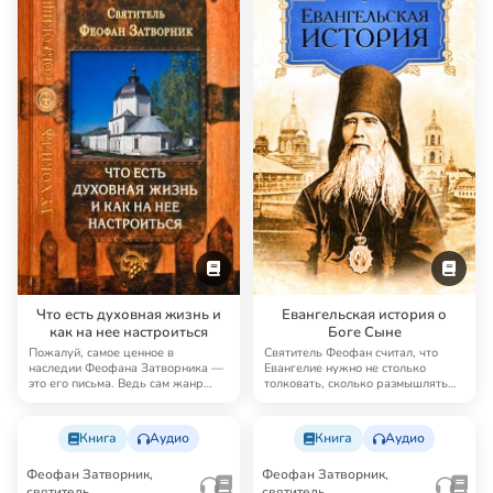
Что есть духовная жизнь и
Евангельская история о
как на нее настроиться
Боге Сыне
Пожалуй, самое ценное в
Святитель Феофан считал, что
наследии Феофана Затворника —
Евангелие нужно не столько
это его письма. Ведь сам жанр
толковать, сколько размышлять
письма предполаг…
над ним. Плодо…
Книга
Аудио
Книга
Аудио
Феофан Затворник,
Феофан Затворник,
святитель
святитель