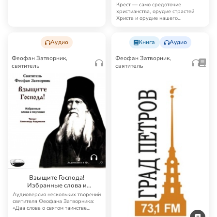
Крест — само средоточие
христианства, орудие страстей
Христа и орудие нашего
спасения… Феофан Затвор…
Аудио
Книга
Аудио
Феофан Затворник,
Феофан Затворник,
святитель
святитель
Взыщите Господа!
Избранные слова и
поучения
Аудиоверсия нескольких творений
святителя Феофана Затворника:
«Два слова о святом таинстве
крещения»…