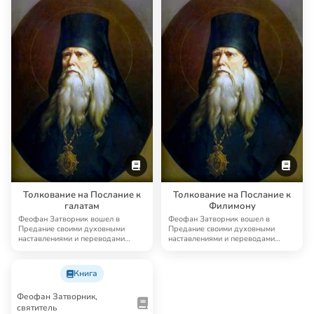
Толкование на Послание к
Толкование на Послание к
галатам
Филимону
Феофан Затворник вошел в
Феофан Затворник вошел в
Предание своими духовными
Предание своими духовными
наставлениями и переводами
наставлениями и переводами
древнехристианской аск…
древнехристианской аск…
Книга
Феофан Затворник,
святитель