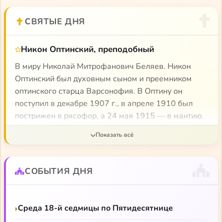
СВЯТЫЕ ДНЯ
Никон Оптинский, преподобный
В миру Николай Митрофанович Беляев. Никон
Оптинский был духовным сыном и преемником
оптинского старца Варсонофия. В Оптину он
поступил в декабре 1907 г., в апреле 1910 был
пострижен в рясофор, а 24 мая 1915 — в мантию.
Примерно спустя год монах Никон был посвящен в
сан иеродиакона, в 1917 г. — в сан иеромонаха. В
советское время, после ареста и ссылки старца
Нектария, иеромонах Никон Оптинский стал
СОБЫТИЯ ДНЯ
духовником Оптиной Пустыни. Никон Оптинский
служил в последнем открытом храме обители.
После окончательного закрытия монастыря
Среда 18-й седмицы по Пятидесятнице
перешел в Козельск, где продолжал служить и