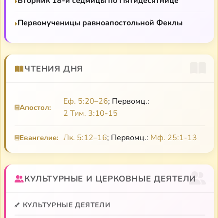
Вторник 18-й седмицы по Пятидесятнице
(Константинопольский Патриархат). Участвовал в
экуменическом движении, отдал много сил в сфере
Первомученицы равноапостольной Феклы
духовного воспитания молодежи. Скончался 16
мая 1979 г. в Париже. Похоронен на кладбище в
Сент-Женевьев-де-Буа в усыпальнице Свято-
Успенской церкви.
ЧТЕНИЯ ДНЯ
Еф. 5:20–26
; Первомц.:
Апостол:
2 Тим. 3:10-15
Лк. 5:12–16
; Первомц.:
Мф. 25:1-13
Евангелие:
КУЛЬТУРНЫЕ И ЦЕРКОВНЫЕ ДЕЯТЕЛИ
КУЛЬТУРНЫЕ ДЕЯТЕЛИ