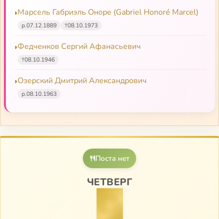
Про Никона в оптинском патерике
Марсель Габриэль Оноре (Gabriel Honoré Marcel)
р.
07.12.1889
†
08.10.1973
Никон Оптинский, преподобный
Федченков Сергий Афанасьевич
Святые отцы XIX–XX веков. О молитве и духовной
†
08.10.1946
жизни
Озерский Дмитрий Александрович
Оптинский цветник
р.
08.10.1963
Советы
Письма
На Господа возвергаю надежду!
Поста нет
Завещание духовным детям
ЧЕТВЕРГ
9
Дневник. 1907–1910 гг.