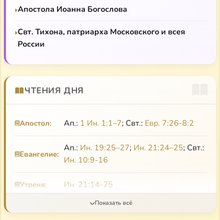
Апостола Иоанна Богослова
Свт. Тихона, патриарха Московского и всея
России
ЧТЕНИЯ ДНЯ
Ап.:
1 Ин. 1:1–7
; Свт.:
Евр. 7:26-8:2
Апостол:
Ап.:
Ин. 19:25–27
;
Ин. 21:24–25
; Свт.:
Евангелие:
Ин. 10:9-16
Ин. 21:14-25
Утреня:
Паремии Ап.: 1)
1 Ин. 3:21-4:6; 2
)
Паремии: