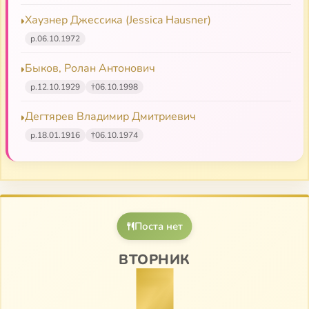
Хаузнер Джессика (Jessica Hausner)
р.
06.10.1972
Быков, Ролан Антонович
р.
12.10.1929
†
06.10.1998
Дегтярев Владимир Дмитриевич
р.
18.01.1916
†
06.10.1974
Поста нет
ВТОРНИК
7