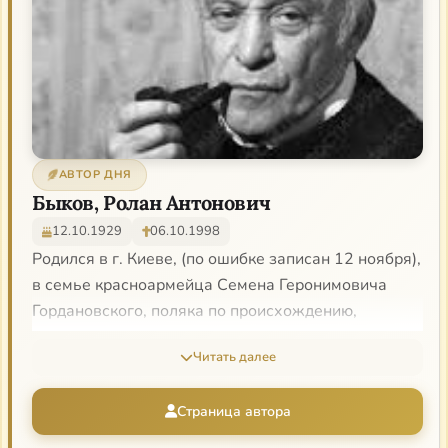
АВТОР ДНЯ
Быков, Ролан Антонович
12.10.1929
06.10.1998
Родился в г. Киеве, (по ошибке записан 12 ноября),
в семье красноармейца Семена Геронимовича
Гордановского, поляка по происхождению,
прошедшего четыре войны, ставшего после
Читать далее
австрийского плена (в Первую мировую войну)
Антоном Михайловичем Быковым, и Ситняковской
Страница автора
Ольги Матвеевны (Эллы Матусовны), еврейки,
несостоявшейся актрисы, увлекавшейся