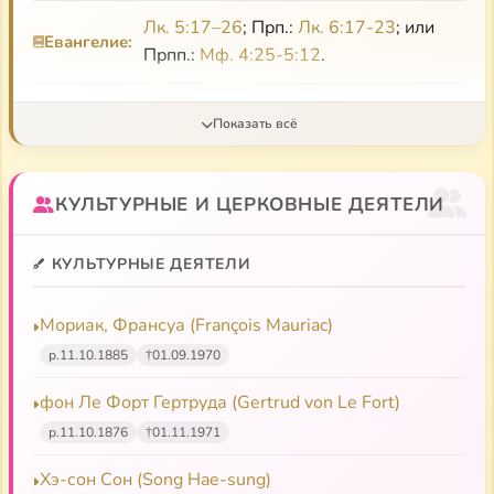
что в оперном жанре предпочитает именно Верди.
Лк. 5:17–26
; Прп.:
Лк. 6:17-23
; или
Евангелие:
Прпп.:
Мф. 4:25-5:12
.
Прп.:
Мф. 4:25-5:12
; или Прпп.:
Утреня:
Мф. 11:27-30
КУЛЬТУРНЫЕ И ЦЕРКОВНЫЕ ДЕЯТЕЛИ
КУЛЬТУРНЫЕ ДЕЯТЕЛИ
Мориак, Франсуа (François Mauriac)
р.
11.10.1885
†
01.09.1970
фон Ле Форт Гертруда (Gertrud von Le Fort)
р.
11.10.1876
†
01.11.1971
Хэ-сон Сон (Song Hae-sung)