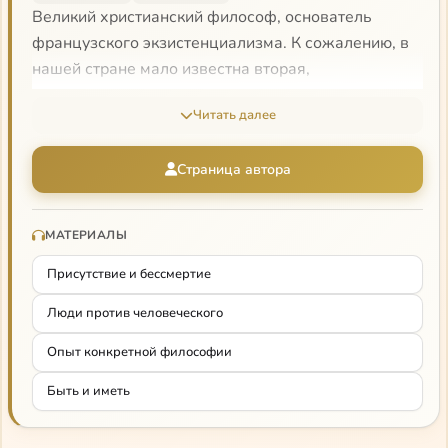
Великий христианский философ, основатель
французского экзистенциализма. К сожалению, в
нашей стране мало известна вторая,
нефилософская, половина его творчества —
Читать далее
драматургия. Его пьесы — как бы первичная
форма его философии, где идеи Марселя
Страница автора
предстают в своей «естественной»
экзистенциональной среде — в живой драматике
взаимоотношений людей.
МАТЕРИАЛЫ
Лекция Рябова о Марселе
Присутствие и бессмертие
Люди против человеческого
Опыт конкретной философии
Быть и иметь