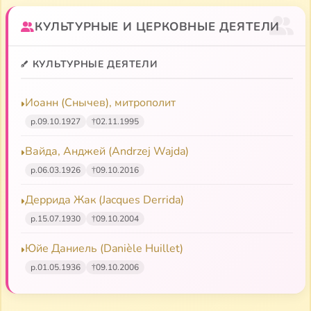
1 Ин. 4:11-16; 3
)
1 Ин. 4:20-5:5
КУЛЬТУРНЫЕ И ЦЕРКОВНЫЕ ДЕЯТЕЛИ
КУЛЬТУРНЫЕ ДЕЯТЕЛИ
Иоанн (Снычев), митрополит
р.
09.10.1927
†
02.11.1995
Вайда, Анджей (Andrzej Wajda)
р.
06.03.1926
†
09.10.2016
Деррида Жак (Jacques Derrida)
р.
15.07.1930
†
09.10.2004
Юйе Даниель (Danièle Huillet)
р.
01.05.1936
†
09.10.2006