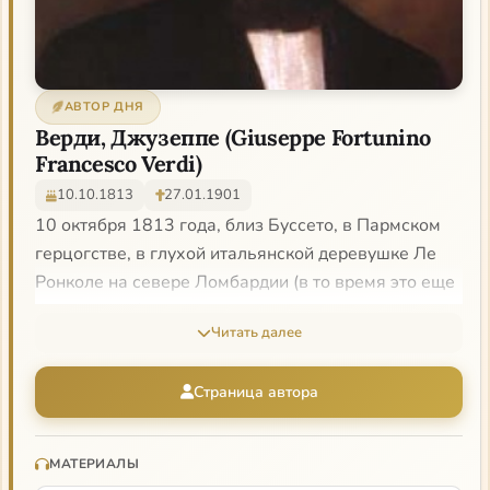
АВТОР ДНЯ
Верди, Джузеппе (Giuseppe Fortunino
Francesco Verdi)
10.10.1813
27.01.1901
10 октября 1813 года, близ Буссето, в Пармском
герцогстве, в глухой итальянской деревушке Ле
Ронколе на севере Ломбардии (в то время это еще
была часть Французской Империи, поэтому
Читать далее
получается, что итальянский композитор
официально родился во Франции) в крестьянской
Страница автора
семье появился на свет Джузеппе Верди. Отец
Джузеппе, Карло Верди, был деревенским
трактирщиком, а мать, Луиджа Устини,
МАТЕРИАЛЫ
зарабатывала рукоделием — пряжей. Семья