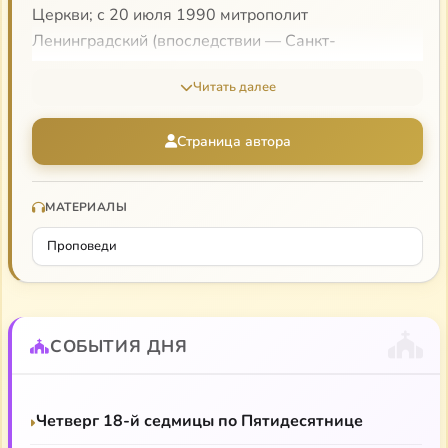
Церкви; с 20 июля 1990 митрополит
Ленинградский (впоследствии — Санкт-
Петербургский) и Ладожский, постоянный член
Читать далее
Священного Синода, мыслитель, богослов и
историк.
Страница автора
МАТЕРИАЛЫ
Проповеди
СОБЫТИЯ ДНЯ
Четверг 18-й седмицы по Пятидесятнице