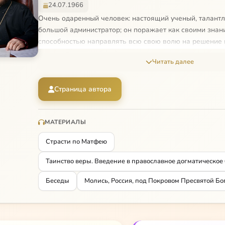
24.07.1966
Очень одаренный человек: настоящий ученый, талант
большой администратор; он поражает как своими знани
способностью направлять всю свою волю на решение 
стоящих перед Русской Православной Церковью. Его 
Читать далее
жизни и деятельности великих святых Церкви: свт. Гри
Исаака Сирина и Симеона Нового Богослова, исследов
имяславских споров по праву могут считаться одними 
Страница автора
роде.
МАТЕРИАЛЫ
Страсти по Матфею
Таинство веры. Введение в православное догматическое
Беседы
Молись, Россия, под Покровом Пресвятой Б