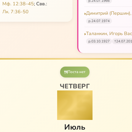
р.
24.07.1966
Мф. 12:38–45
; Свв.:
восточнохристианской
Лк. 7:36-50
ой мысли, I том
Димитрий (Першин),
р.
24.07.1974
Таланкин, Игорь Ва
р.
03.10.1927
†
24.07.20
Поста нет
ЧЕТВЕРГ
25
Июль