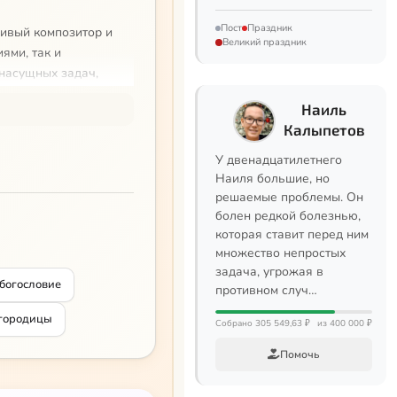
Пост
Праздник
ливый композитор и
Великий праздник
ями, так и
насущных задач,
книги, посвященные
Наиль
гория Богослова, прпп.
Калыпетов
ания в области
из лучших в своем
У двенадцатилетнего
Наиля большие, но
решаемые проблемы. Он
болен редкой болезнью,
которая ставит перед ним
множество непростых
задача, угрожая в
 богословие
противном случ…
огородицы
Собрано 305 549,63 ₽
из 400 000 ₽
Помочь