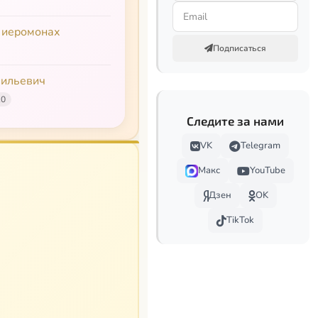
 иеромонах
Подписаться
сильевич
10
Следите за нами
VK
Telegram
Макс
YouTube
Дзен
OK
TikTok