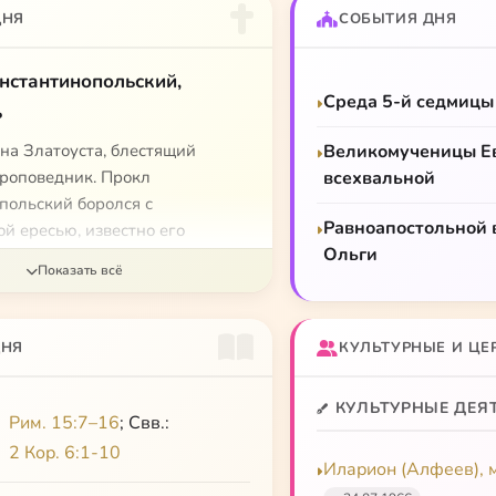
ДНЯ
СОБЫТИЯ ДНЯ
нстантинопольский,
Среда 5-й седмицы
ь
на Златоуста, блестящий
Великомученицы 
проповедник. Прокл
всехвальной
польский боролся с
Равноапостольной 
й ересью, известно его
Ольги
еделение православной веры (в
нтинесторианской полемики):
уем не обоженного человека, а
ся Бога». Ввел в
ДНЯ
КУЛЬТУРНЫЕ И ЦЕ
е «Трисвятое». Богословие
тантинопольского посвящено в
КУЛЬТУРНЫЕ ДЕЯ
риологии и христологии.
Рим. 15:7–16
; Свв.:
2 Кор. 6:1-10
тантинопольский, святитель
Иларион (Алфеев), 