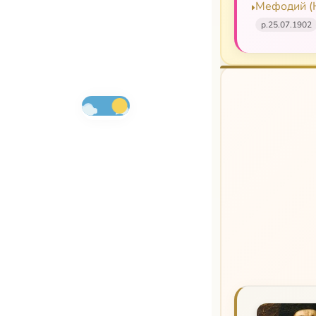
Мефодий (К
р.
25.07.1902