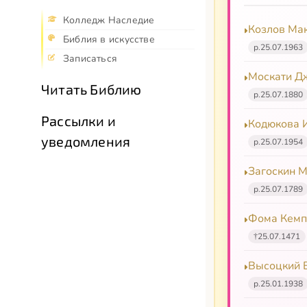
Колледж Наследие
Козлов Мак
Библия в искусстве
р.
25.07.1963
Записаться
Москати Д
Читать Библию
р.
25.07.1880
Рассылки и
Кодюкова 
уведомления
р.
25.07.1954
Загоскин 
р.
25.07.1789
Фома Кемпи
†
25.07.1471
Высоцкий 
р.
25.01.1938