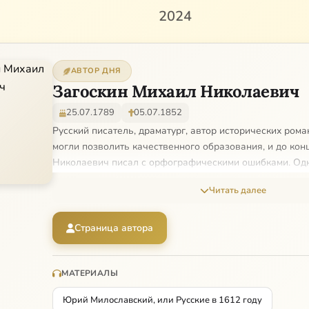
2024
АВТОР ДНЯ
Загоскин Михаил Николаевич
25.07.1789
05.07.1852
Русский писатель, драматург, автор исторических рома
могли позволить качественного образования, и до ко
Николаевич писал с орфографическими ошибками. Одн
имел страсть к литературе и покупал на ярмарках боль
Читать далее
давая их читать детям. Такая прививка изящной слове
результаты — первые литературные шаги Загоскин дел
одиннадцати лет. Его первые детские произведения — 
Страница автора
Зыдея» и повесть «Пустынник» — были утрачены еще п
тринадцать лет Загоскин поступил на государственную
родителей не получал. Жил на получаемое жалование 
МАТЕРИАЛЫ
воспитателем Прохором Кондратьевичем. Отечественн
Юрий Милославский, или Русские в 1612 году
которой Загоскин записался в ополчение, оставила не