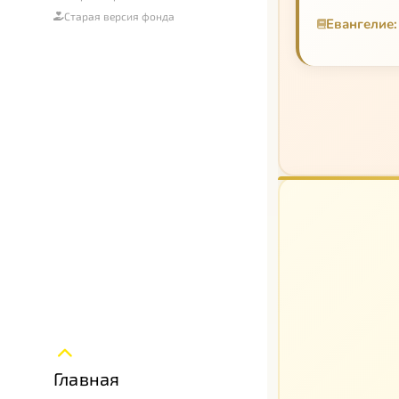
Антология 
Старая версия фонда
Евангелие:
богословск
Творения
Главная