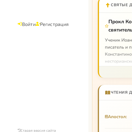
СВЯТЫЕ 
Прокл Ко
Войти
Регистрация
святител
Ученик Иоан
писатель и 
Константино
несторианско
краткое опр
контексте а
«Мы исповед
воплотившего
ЧТЕНИЯ 
богослужени
Прокла Конс
основном ма
Апостол:
Прокл Конс
Старая версия сайта