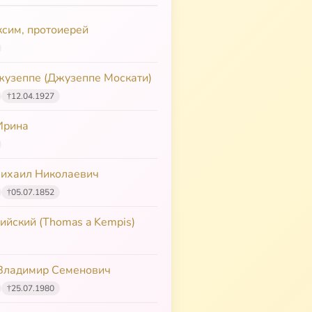
духовного отца, Авраамия, позволяет отправиться в М
участвовать в освобождении Москвы.
сим, протоиерей
жузеппе (Джузеппе Москати)
†
12.04.1927
Ирина
Михаил Николаевич
†
05.07.1852
йский (Thomas a Kempis)
Владимир Семенович
†
25.07.1980