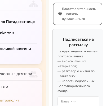
Благотворительность
— помочь
нуждающимся
 по Пятидесятнице
Евфимии
Подписаться на
рассылку
великой княгини
Каждую неделю в вашем
почтовом ящике:
— анонсы лучших
материалов;
— разговор о жизни по
РКОВНЫЕ ДЕЯТЕЛИ
Евангелию;
— новости подопечных
Благотворительного
ТЕЛИ
фонда.
митрополит