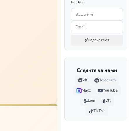
фонда.
Подписаться
Следите за нами
VK
Telegram
Макс
YouTube
Дзен
OK
TikTok