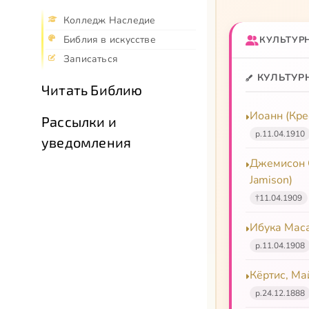
Колледж Наследие
Библия в искусстве
КУЛЬТУР
Записаться
КУЛЬТУР
Читать Библию
Иоанн (Кре
Рассылки и
р.
11.04.1910
уведомления
Джемисон С
Jamison)
†
11.04.1909
Ибука Маса
р.
11.04.1908
Кёртис, Май
р.
24.12.1888