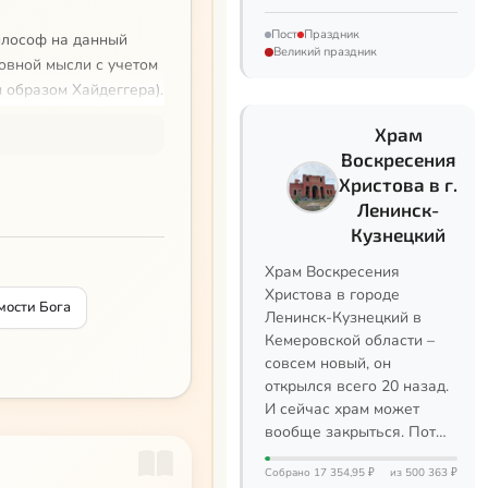
Пост
Праздник
илософ на данный
Великий праздник
овной мысли с учетом
 образом Хайдеггера).
Храм
радиционализма»
Воскресения
Христова в г.
Ленинск-
Кузнецкий
Храм Воскресения
Христова в городе
мости Бога
Ленинск-Кузнецкий в
Кемеровской области –
совсем новый, он
открылся всего 20 назад.
И сейчас храм может
вообще закрыться. Пот…
Собрано 17 354,95 ₽
из 500 363 ₽