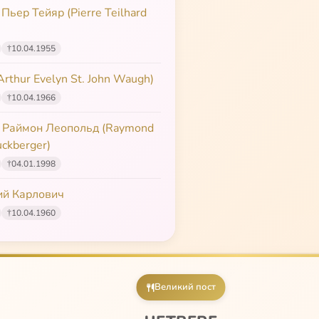
Пьер Тейяр (Pierre Teilhard
†
10.04.1955
rthur Evelyn St. John Waugh)
†
10.04.1966
 Раймон Леопольд (Raymond
uckberger)
†
04.01.1998
й Карлович
†
10.04.1960
Великий пост