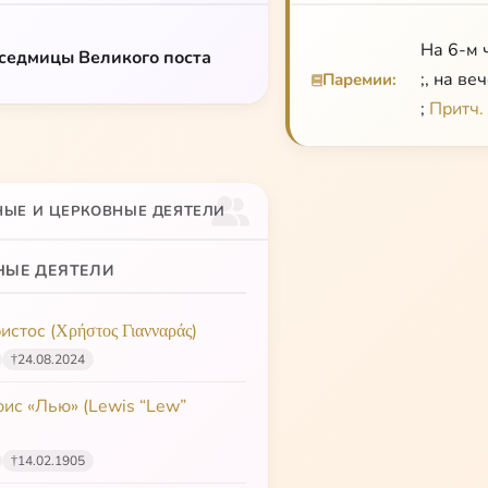
На 6-м 
 седмицы Великого поста
;, на ве
Паремии:
;
Притч.
НЫЕ И ЦЕРКОВНЫЕ ДЕЯТЕЛИ
НЫЕ ДЕЯТЕЛИ
стос (Χρήστος Γιανναράς)
†
24.08.2024
ис «Лью» (Lewis “Lew”
†
14.02.1905