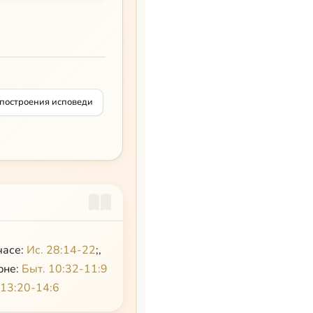
 о. Иоанна
построения исповеди
часе:
Ис. 28:14-22
;,
рне:
Быт. 10:32-11:9
 13:20-14:6