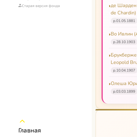
де Шарден 
Старая версия фонда
de Chardin)
р.
01.05.1881
Во Ивлин (A
р.
28.10.1903
Брукберже
Leopold Br
р.
10.04.1907
Олеша Юри
р.
03.03.1899
Главная