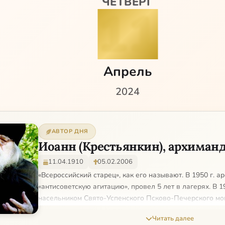
ЧЕТВЕРГ
11
Апрель
2024
АВТОР ДНЯ
Иоанн (Крестьянкин), архиман
11.04.1910
05.02.2006
«Всероссийский старец», как его называют. В 1950 г. а
«антисоветскую агитацию», провел 5 лет в лагерях. В 1
насельником Свято-Успенского Псково-Печерского мон
всю оставшуюся жизнь.
Читать далее