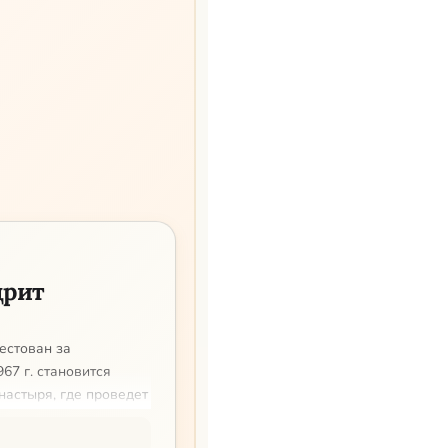
дрит
рестован за
967 г. становится
астыря, где проведет