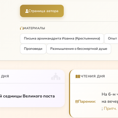
Его аудиокниги
Другие аудио книги о. Иоанна
Проповеди
Проповеди о. Иоанна в видеоформате
Страница автора
МАТЕРИАЛЫ
Письма архимандрита Иоанна (Крестьянкина)
Опыт 
Проповеди
Размышления о бессмертной душе
 ДНЯ
ЧТЕНИЯ ДНЯ
На 6-м 
-й седмицы Великого поста
на вече
Паремии:
;
Притч.