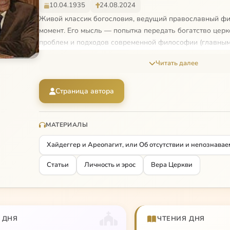
10.04.1935
24.08.2024
Живой классик богословия, ведущий православный ф
момент. Его мысль — попытка передать богатство церк
проблем и подходов современной философии (главным
Аудиокнига Яннараса «Вера Церкви»
Читать далее
Аудиостатья Яннараса «Подлинность православного т
Страница автора
МАТЕРИАЛЫ
Хайдеггер и Ареопагит, или Об отсутствии и непознавае
Статьи
Личность и эрос
Вера Церкви
 ДНЯ
ЧТЕНИЯ ДНЯ