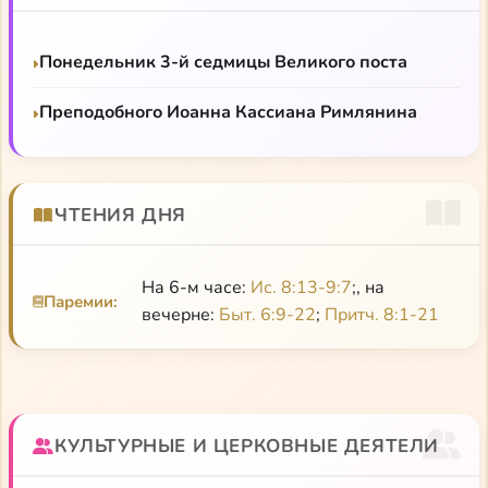
культурного предания».
Богослов и православное предание»
Иларион (Алфеев). «Антропология прп. Симеона
Понедельник 3-й седмицы Великого поста
Нового Богослова»
Преподобного Иоанна Кассиана Римлянина
Керн в
«Антропологии св. Григория Паламы»
Словарная статья Аверинцева
Сорокин в курсе «Мистицизм»
ЧТЕНИЯ ДНЯ
Симеон Новый Богослов, преподобный
На 6-м часе:
Ис. 8:13-9:7
;, на
Симеон Новый Богослов о деньгах и
Паремии:
вечерне:
Быт. 6:9-22
;
Притч. 8:1-21
собственности
Божественные гимны
Добротолюбие
КУЛЬТУРНЫЕ И ЦЕРКОВНЫЕ ДЕЯТЕЛИ
Гимны преподобного Симеона Нового Богослова