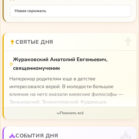
Новая скрижаль
СВЯТЫЕ ДНЯ
Жураковский Анатолий Евгеньевич,
священномученик
Наперекор родителям еще в детстве
интересовался верой. В молодости большое
влияние на него оказали киевские философы —
Зеньковский, Экземплярский, Кудрявцев.
Проповедник и мыслитель, в годы безбожной
власти защищал веру, создал православную
общину. В 1937 г. расстрелян. Отцу Анатолию
Жураковскому принадлежат такие стихи: Пила
СОБЫТИЯ ДНЯ