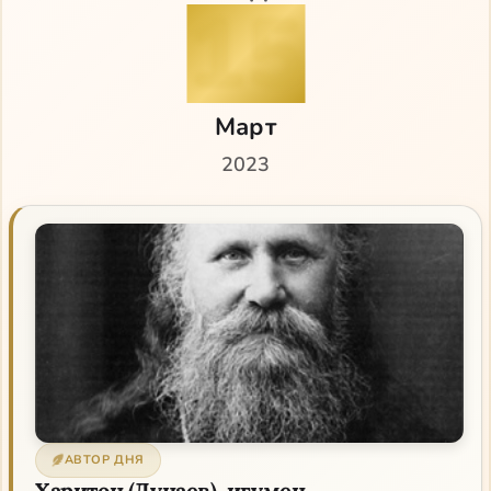
15
Март
2023
АВТОР ДНЯ
Харитон (Дунаев), игумен