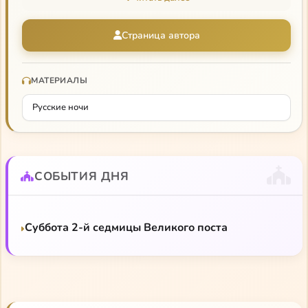
народного просвещения и благотворительностью
вообще.
Страница автора
Аудиокниги Одоевского
Зеньковский
в библиотеке
,
в аудиоархиве (ч. 2, гл. 2)
МАТЕРИАЛЫ
Русские ночи
СОБЫТИЯ ДНЯ
Суббота 2-й седмицы Великого поста