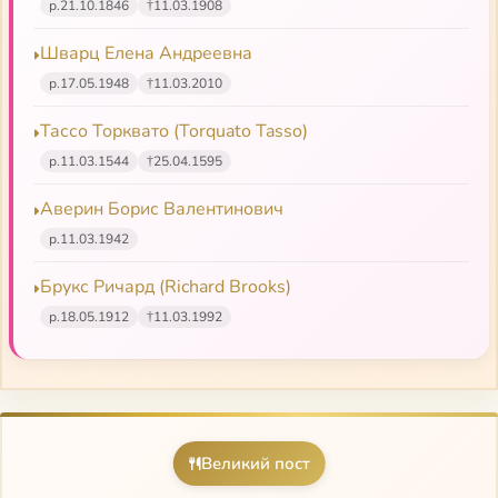
р.
21.10.1846
†
11.03.1908
Шварц Елена Андреевна
р.
17.05.1948
†
11.03.2010
Тассо Торквато (Torquato Tasso)
р.
11.03.1544
†
25.04.1595
Аверин Борис Валентинович
р.
11.03.1942
Брукс Ричард (Richard Brooks)
р.
18.05.1912
†
11.03.1992
Великий пост