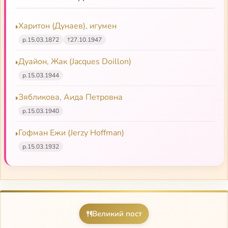
Харитон (Дунаев), игумен
р.
15.03.1872
†
27.10.1947
Дуайон, Жак (Jacques Doillon)
р.
15.03.1944
Зябликова, Аида Петровна
р.
15.03.1940
Гофман Ежи (Jerzy Hoffman)
р.
15.03.1932
Великий пост