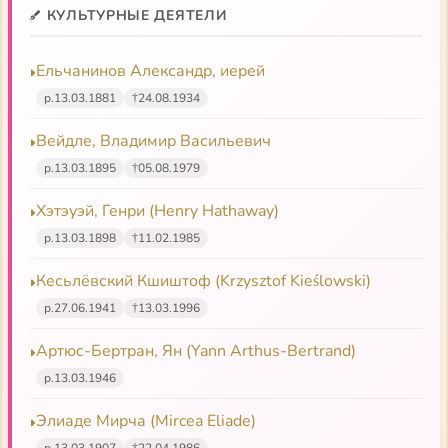
КУЛЬТУРНЫЕ ДЕЯТЕЛИ
Антология восточнохристианской богословской
мысли, II том
Ельчанинов Александр, иерей
р.
13.03.1881
†
24.08.1934
Слова и гимны
Вейдле, Владимир Васильевич
р.
13.03.1895
†
05.08.1979
Хэтэуэй, Генри (Henry Hathaway)
р.
13.03.1898
†
11.02.1985
Кесьлёвский Кшиштоф (Krzysztof Kieślowski)
р.
27.06.1941
†
13.03.1996
Артюс-Бертран, Ян (Yann Arthus-Bertrand)
р.
13.03.1946
Элиаде Мирча (Mircea Eliade)
р.
13.03.1907
†
22.04.1986