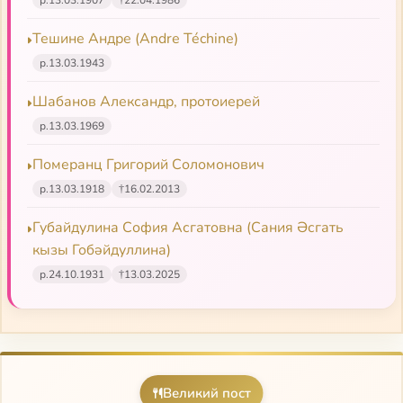
Тешине Андре (Andrе Téchinе)
р.
13.03.1943
Шабанов Александр, протоиерей
р.
13.03.1969
Померанц Григорий Соломонович
р.
13.03.1918
†
16.02.2013
Губайдулина София Асгатовна (Сания Әсгать
кызы Гобәйдуллина)
р.
24.10.1931
†
13.03.2025
Великий пост