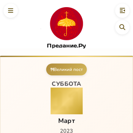
Предание.Ру
Великий пост
СУББОТА
11
Март
2023