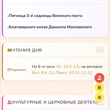
звенит. Молчи. Терпи. Так надо. В себя войди. В
венце живых лучей В глубинах сердца — храм.
Готовь елей, Войди в алтарь и засвети лампаду. Ты
Пятница 3-й седмицы Великого поста
слышишь: ангелы спешат в незримом сонме. Ты
слышишь: клирное они свершают пенье.
Благоверного князя Даниила Московского
Слепотствующим труд, для зрячего — служенье.
Любимый близко. Здесь. Премудрость. Вонмем.
Жураковский Анатолий Евгеньевич,
ЧТЕНИЯ ДНЯ
священномученик
На 6-м часе:
Ис. 13:2-13
;, на вечерне:
Русский эрос, или Философия любви в России
Паремии:
Быт. 8:4-21
;
Притч. 10:31-11:12
Письма из неволи
Анатолий Жураковский. Материалы к житию —
радио «Град Петров»
КУЛЬТУРНЫЕ И ЦЕРКОВНЫЕ ДЕЯТЕЛИ
Творения