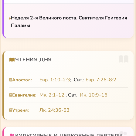
Благоговейного. Старшего Симеона отличало
некоторое юродство (ходил голый, например) и
Неделя 2-я Великого поста. Святителя Григория
полнейшая духовная свобода: младший Симеон
Паламы
приводит такие слова старшего: «Знай, чадо, что ни
посту, ни бдению, ни телесному труду, ни какому-
либо другому из правых действий не радуется Бог,
но является только смиренной, нелюбопытной и
ЧТЕНИЯ ДНЯ
доброй душе и сердцу». Но только в возрасте
двадцати семи лет прп. Симеон стал послушником
Студийского монастыря. Его духовное
Евр. 1:10–2:3
;, Свт.:
Евр. 7:26–8:2
Апостол:
подвижничество под руководством старца
Симеона было настолько усердным, что вызвало
Мк. 2:1–12
;, Свт.:
Ин. 10:9–16
Евангелие:
недовольство братии и даже игумена монастыря.
Прп. Симеон был вынужден перейти в соседнюю
Лк. 24:36-53
Утреня:
Ксирокеркскую обитель во имя святого мученика
Маманта (Мамаса), где он и был пострижен в
монашество. В 980 г. прп. Симеон был
КУЛЬТУРНЫЕ И ЦЕРКОВНЫЕ ДЕЯТЕЛИ
рукоположен в священный сан и возведен в