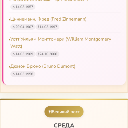
р.
14.03.1957
Циннеманн, Фред (Fred Zinnemann)
р.
29.04.1907
†
14.03.1997
Уотт Уильям Монтгомери (William Montgomery
Watt)
р.
14.03.1909
†
24.10.2006
Дюмон Брюно (Bruno Dumont)
р.
14.03.1958
Великий пост
СРЕДА