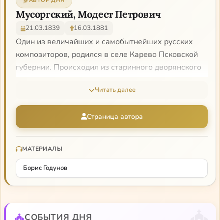
АВТОР ДНЯ
Мусоргский, Модест Петрович
21.03.1839
16.03.1881
Один из величайших и самобытнейших русских
композиторов, родился в селе Карево Псковской
губернии. Происходил из старинного дворянского
рода. Детские годы провел в помещичьей усадьбе
Читать далее
в атмосфере патриархального крестьянского быта.
Первым педагогом будущего композитора была
Страница автора
его мать — Юлия Ивановна Мусоргская
(Чирикова). Под ее руководством мальчик делал
большие успехи в игре на фортепиано и в
МАТЕРИАЛЫ
семилетнем возрасте уже весьма неплохо
Борис Годунов
исполнял небольшие сочинения Листа. Однако в
семье никто и не предполагал, что он станет
музыкантом. Его готовили к другому поприщу. В
1849 г. юношу по традиции определили в
СОБЫТИЯ ДНЯ