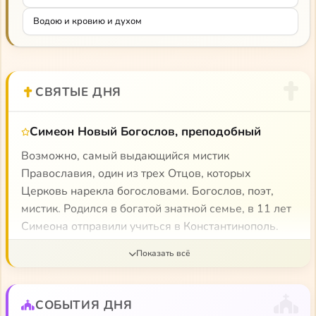
Водою и кровию и духом
СВЯТЫЕ ДНЯ
Симеон Новый Богослов, преподобный
Возможно, самый выдающийся мистик
Православия, один из трех Отцов, которых
Церковь нарекла богословами. Богослов, поэт,
мистик. Родился в богатой знатной семье, в 11 лет
Симеона отправили учиться в Константинополь.
Благодаря протекции дяди Симеон молодым
человеком становится чиновником при
императорском дворе. Но чтение духовных книг
подтолкнула Симеона на путь иночества. Он
СОБЫТИЯ ДНЯ
находит себе духовного наставника — св. Симеона