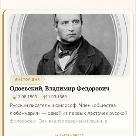
АВТОР ДНЯ
Одоевский, Владимир Федорович
13.08.1803
11.03.1869
Русский писатель и философ. Член «общества
любомудрия» — одной из первых ласточек русской
философии. Занимался теорией музыки, в
частности церковной. Активно занимался делом
Читать далее