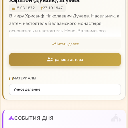
15.03.1872
27.10.1947
В миру Хрисанф Николаевич Дунаев. Насельник, а
затем настоятель Валаамского монастыря,
основатель и настоятель Ново-Валаамского
монастыря (братия Валаама перебралась на новое
Читать далее
место после отхода территории Валаама к СССР).
Составитель книги «Умное делания», которую часть
Страница автора
называют «Малым Добротолюбием».
МАТЕРИАЛЫ
Умное делание
СОБЫТИЯ ДНЯ