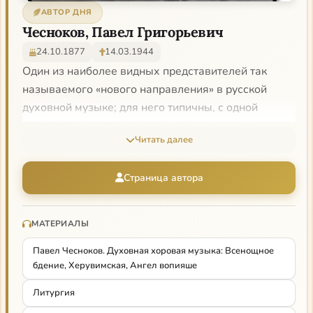
АВТОР ДНЯ
Чесноков, Павел Григорьевич
24.10.1877
14.03.1944
Один из наиболее видных представителей так
называемого «нового направления» в русской
духовной музыке; для него типичны, с одной
стороны, великолепное владение хоровым
Читать далее
письмом, отличное знание разных видов
традиционного пения (что особенно проявляется в
Страница автора
его переложениях распевов), а с другой —
тяготение к большой эмоциональной открытости в
выражении религиозного чувства, вплоть до
МАТЕРИАЛЫ
прямого сближения с песенной или романсовой
Павел Чесноков. Духовная хоровая музыка: Всенощное
лирикой (особенно типично для пользующихся и
бдение, Херувимская, Ангел вопияше
ныне большой популярностью духовных
сочинений для голоса соло с хором).
Литургия