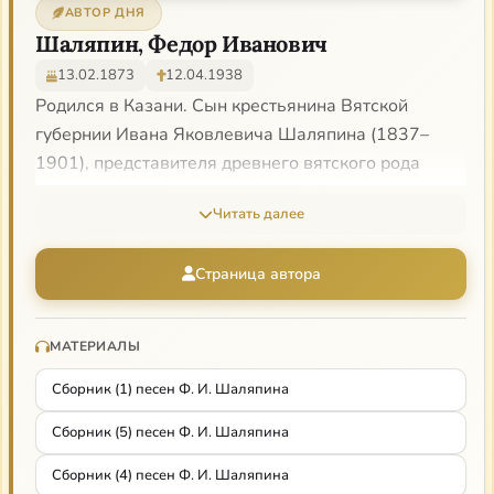
АВТОР ДНЯ
Шаляпин, Федор Иванович
13.02.1873
12.04.1938
Родился в Казани. Сын крестьянина Вятской
губернии Ивана Яковлевича Шаляпина (1837–
1901), представителя древнего вятского рода
Шаляпиных (Шелепиных). В детстве Шаляпин был
Читать далее
певчим. Получил элементарное образование.
Началом своей артистической карьеры сам
Страница автора
Шаляпин считал 1889 год, когда он поступил в
драматическую труппу В. Б. Серебрякова. Вначале
на должность статиста. 29 марта 1890 года
МАТЕРИАЛЫ
состоялось первое сольное выступление
Сборник (1) песен Ф. И. Шаляпина
Шаляпина — партия Зарецкого в опере «Евгений
Онегин», в постановке Казанского общества
Сборник (5) песен Ф. И. Шаляпина
любителей сценического искусства. Весь май и
Сборник (4) песен Ф. И. Шаляпина
начало июня 1890 г. Шаляпин — хорист