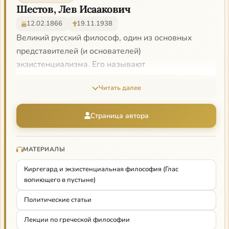
Шестов, Лев Исаакович
12.02.1866
19.11.1938
Великий русский философ, один из основных
представителей (и основателей)
экзистенциализма. Его называют
«антифилософом»: главной стремлением Шестова
Читать далее
было вырваться из пут сознания, считающее, что
оно — основание мира, из схем и абстракций
Страница автора
разума, закрывающих реальность. Борьба с
«самоочевидностями» — очевидностью смерти,
страдания, того, что мир навязывает человеку. Для
МАТЕРИАЛЫ
него они воплощались в рационализме и
Киргегард и экзистенциальная философия (Глас
гуманистической морали. Он не мог идти по
вопиющего в пустыне)
основной магистрали философии, чтобы снова не
впутаться в дискурс мира сего: он выбирает формы
Политические статьи
афоризма и комментария. Главное для Шестова —
Лекции по греческой философии
выбраться из плена иллюзий «общеобязательных