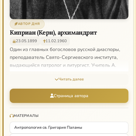
АВТОР ДНЯ
Киприан (Керн), архимандрит
23.05.1899
11.02.1960
Один из главных богословов русской диаспоры,
преподаватель Свято-Сергиевского института,
выдающийся патролог и литургист. Учитель А.
Шмемана, духовник Б. Зайцева.
Читать далее
О нем:
Страница автора
Иларион (Алфеев)
МАТЕРИАЛЫ
Антропология св. Григория Паламы