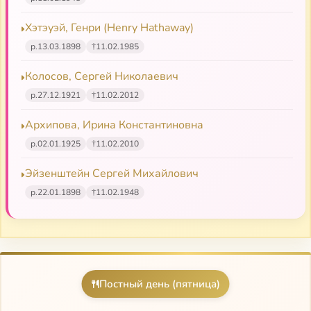
Хэтэуэй, Генри (Henry Hathaway)
р.
13.03.1898
†
11.02.1985
Колосов, Сергей Николаевич
р.
27.12.1921
†
11.02.2012
Архипова, Ирина Константиновна
р.
02.01.1925
†
11.02.2010
Эйзенштейн Сергей Михайлович
р.
22.01.1898
†
11.02.1948
Постный день (пятница)