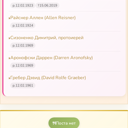
р.
12.02.1923
†
15.06.2019
Райснер Аллен (Allen Reisner)
р.
12.02.1924
Сизоненко Димитрий, протоиерей
р.
12.02.1969
Аронофски Даррен (Darren Aronofsky)
р.
12.02.1969
Гребер Дэвид (David Rolfe Graeber)
р.
12.02.1961
Поста нет