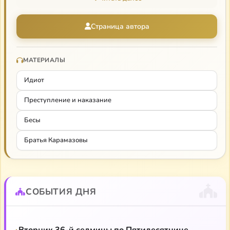
другой, сумел показать, что и там с кроткой
любовью ждет человека Христос.
Страница автора
МАТЕРИАЛЫ
Идиот
Преступление и наказание
Бесы
Братья Карамазовы
СОБЫТИЯ ДНЯ
Вторник 36-й седмицы по Пятидесятнице