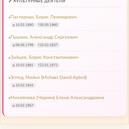
КУЛЬТУРНЫЕ ДЕЯТЕЛИ
Пастернак)
Пастернак, Борис Леонидович
р.
10.02.1890
†
30.05.1960
Пушкин, Александр Сергеевич
р.
06.06.1799
†
10.02.1837
Зайцев, Борис Константинович
р.
10.02.1881
†
22.01.1972
Эптед, Майкл (Michael David Apted)
р.
10.02.1941
Михайлова (Черняк) Елена Александровна
р.
10.02.1957