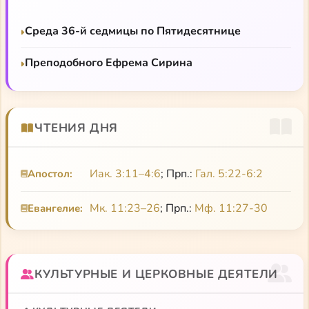
Лекция Татьяны Ионовой «Лазурь
Среда 36-й седмицы по Пятидесятнице
преображенская. Христианство в жизни и
творчестве Бориса Пастернака»
Преподобного Ефрема Сирина
Семинар «Христианство Бориса Пастернака»
Статья Мочульского «Проза Бориса Пастернака»
ЧТЕНИЯ ДНЯ
Авторская программа Натальи Ивановой «Борис
Пастернак: раскованный голос…»
Иак. 3:11–4:6
; Прп.:
Гал. 5:22-6:2
Апостол:
Прорамма «Библейский сюжет». Преображение
Господне. (Борис Пастернак)
Мк. 11:23–26
; Прп.:
Мф. 11:27-30
Евангелие:
«Снег идет». Кантата на стихи Бориса Пастернака
Программа «Автограф». Гефсиманский сад (Б.
Пастернак)
КУЛЬТУРНЫЕ И ЦЕРКОВНЫЕ ДЕЯТЕЛИ
Программа «Автограф». На Страстной (Б.