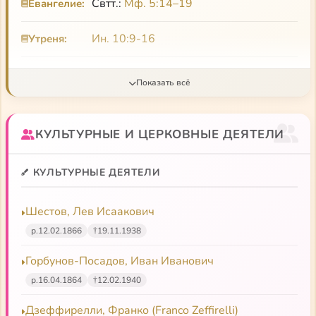
Свтт.:
Мф. 5:14–19
Евангелие:
О нем:
Ин. 10:9-16
Утреня:
Зеньковский
Н. О. Лосский
Лекция Пименова
Левицкий
Рябов
Паремии: 1)
Втор. 1:8-11, 15-17; 2
)
Паремии:
Втор. 10:14-21; 3
)
Прем. 3:1-9
КУЛЬТУРНЫЕ И ЦЕРКОВНЫЕ ДЕЯТЕЛИ
КУЛЬТУРНЫЕ ДЕЯТЕЛИ
Шестов, Лев Исаакович
р.
12.02.1866
†
19.11.1938
Горбунов-Посадов, Иван Иванович
р.
16.04.1864
†
12.02.1940
Дзеффирелли, Франко (Franco Zeffirelli)