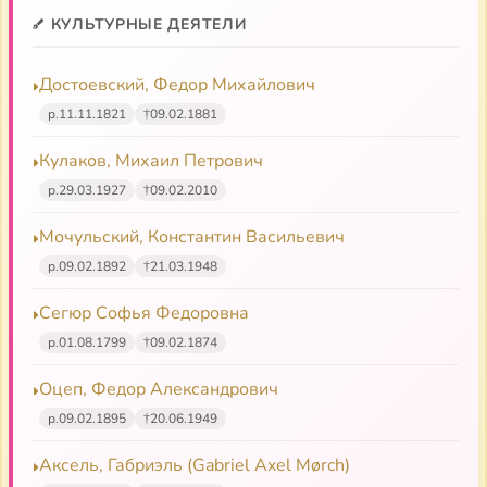
КУЛЬТУРНЫЕ ДЕЯТЕЛИ
Достоевский, Федор Михайлович
р.
11.11.1821
†
09.02.1881
Кулаков, Михаил Петрович
р.
29.03.1927
†
09.02.2010
Мочульский, Константин Васильевич
р.
09.02.1892
†
21.03.1948
Сегюр Софья Федоровна
р.
01.08.1799
†
09.02.1874
Оцеп, Федор Александрович
р.
09.02.1895
†
20.06.1949
Аксель, Габриэль (Gabriel Axel Mørch)