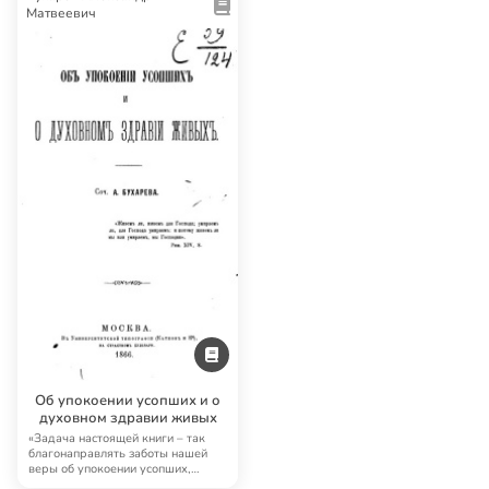
Матвеевич
Об упокоении усопших и о
духовном здравии живых
«Задача настоящей книги – так
благонаправлять заботы нашей
веры об упокоении усопших,
чтобы это само…