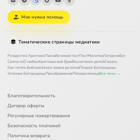
Мне нужна помощь
Тематические страницы медиатеки
Рождество Христово
Пасха
Великий пост
Пост
Молитва
Литургия
Бог
Святость
О любви
Христианский брак
Воспитание детей
Смерть
Как читать Библию
Зачем нужна религия
Покров Богородицы
Успение Богородицы
Преображение
Пятидесятница
Все темы →
Благотворительность
Договор оферты
Регулярные пожертвования
Безопасность платежей
Политика возврата