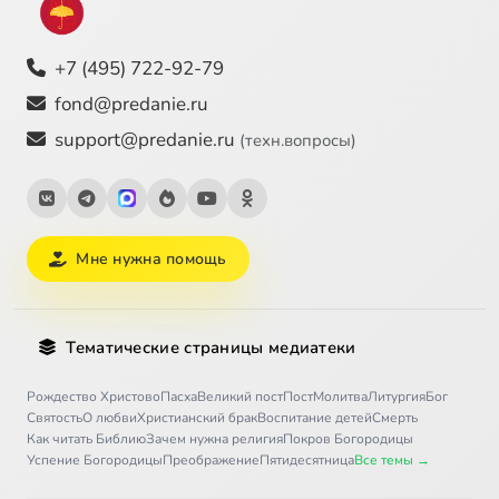
+7 (495) 722-92-79
fond@predanie.ru
support@predanie.ru
(техн.вопросы)
Мне нужна помощь
Тематические страницы медиатеки
Рождество Христово
Пасха
Великий пост
Пост
Молитва
Литургия
Бог
Святость
О любви
Христианский брак
Воспитание детей
Смерть
Как читать Библию
Зачем нужна религия
Покров Богородицы
Успение Богородицы
Преображение
Пятидесятница
Все темы →