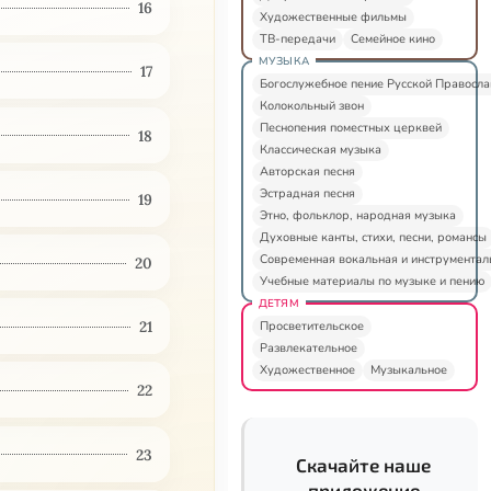
16
Художественные фильмы
ТВ-передачи
Семейное кино
МУЗЫКА
17
Богослужебное пение Русской Правосл
Колокольный звон
Песнопения поместных церквей
18
Классическая музыка
Авторская песня
Эстрадная песня
19
Этно, фольклор, народная музыка
Духовные канты, стихи, песни, романсы
Современная вокальная и инструментал
20
Учебные материалы по музыке и пению
ДЕТЯМ
21
Просветительское
Развлекательное
Художественное
Музыкальное
22
23
Скачайте наше
приложение