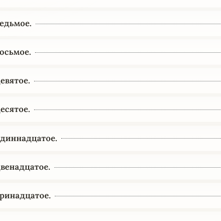
едьмое.
осьмое.
евятое.
есятое.
диннадцатое.
венадцатое.
ринадцатое.