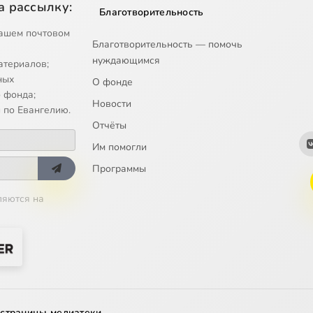
а рассылку:
Благотворительность
ашем почтовом
Благотворительность — помочь
нуждающимся
атериалов;
ных
О фонде
 фонда;
Новости
 по Евангелию.
Отчёты
Им помогли
Программы
ляются на
 страницы медиатеки