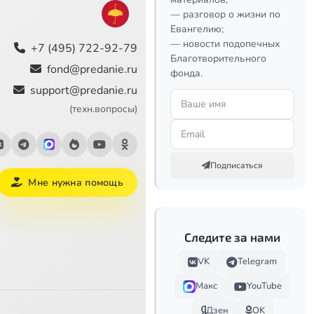
— разговор о жизни по
Евангелию;
— новости подопечных
+7 (495) 722-92-79
Благотворительного
fond@predanie.ru
фонда.
support@predanie.ru
(техн.вопросы)
Подписаться
Мне нужна помощь
Следите за нами
VK
Telegram
Макс
YouTube
Дзен
OK