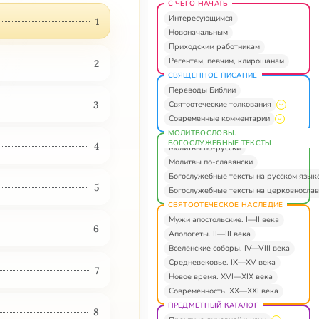
С ЧЕГО НАЧАТЬ
Интересующимся
1
Новоначальным
Приходским работникам
Регентам, певчим, клирошанам
2
СВЯЩЕННОЕ ПИСАНИЕ
Переводы Библии
3
Святоотеческие толкования
Современные комментарии
МОЛИТВОСЛОВЫ.
БОГОСЛУЖЕБНЫЕ ТЕКСТЫ
4
Молитвы по-русски
Молитвы по-славянски
Богослужебные тексты на русском язык
5
Богослужебные тексты на церковнослав
СВЯТООТЕЧЕСКОЕ НАСЛЕДИЕ
Мужи апостольские. I—II века
6
Апологеты. II—III века
Вселенские соборы. IV—VIII века
Средневековье. IX—XV века
7
Новое время. XVI—XIX века
Современность. XX—XXI века
ПРЕДМЕТНЫЙ КАТАЛОГ
8