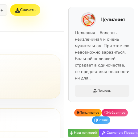
+
Скачать
Целиакия
Целиакия – болезнь
неизлечимая и очень
мучительная. При этом ею
невозможно заразиться.
Больной целиакией
страдает в одиночестве,
не представляя опасности
ни для…
Помочь
Популярное
Избранное
Позже
Наш лекторий
Сделано в Предан