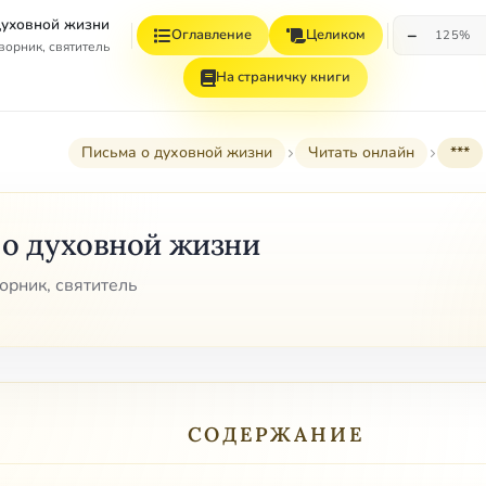
духовной жизни
−
Оглавление
Целиком
125%
орник, святитель
На страничку книги
Письма о духовной жизни
Читать онлайн
***
 о духовной жизни
рник, святитель
СОДЕРЖАНИЕ