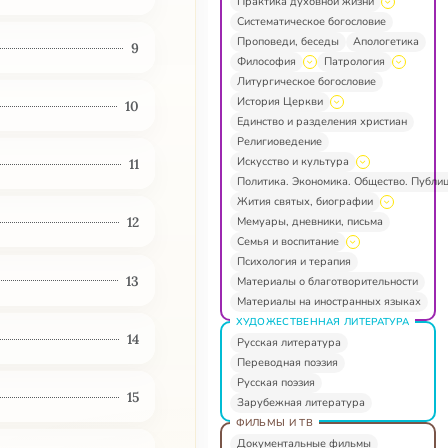
Практика духовной жизни
Систематическое богословие
Проповеди, беседы
Апологетика
9
Философия
Патрология
Литургическое богословие
История Церкви
10
Единство и разделения христиан
Религиоведение
Искусство и культура
11
Политика. Экономика. Общество. Публи
Жития святых, биографии
12
Мемуары, дневники, письма
Семья и воспитание
Психология и терапия
13
Материалы о благотворительности
Материалы на иностранных языках
ХУДОЖЕСТВЕННАЯ ЛИТЕРАТУРА
14
Русская литература
Переводная поэзия
Русская поэзия
15
Зарубежная литература
ФИЛЬМЫ И ТВ
Документальные фильмы