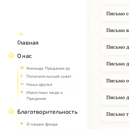
Письмо с
Письмо в
Главная
Письмо д
О нас
Письмо д
Команда Предание.ру
Попечительский совет
Письмо о
Наши друзья
Известные люди о
Письмо д
Предании
Благотворительность
Письмо т
О нашем фонде