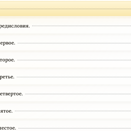
редисловия.
ервое.
торое.
ретье.
етвертое.
ятое.
естое.