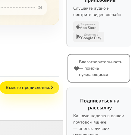
24
Слушайте аудио и
смотрите видео офлайн
Загрузите в
App Store
Доступно в
Google Play
Благотворительность
— помочь
нуждающимся
Вместо предисловия.
Подписаться на
рассылку
Каждую неделю в вашем
почтовом ящике:
— анонсы лучших
материалов;