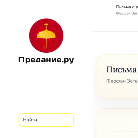
Письма о 
Феофан Затв
Предание.ру
Письма
Феофан Затво