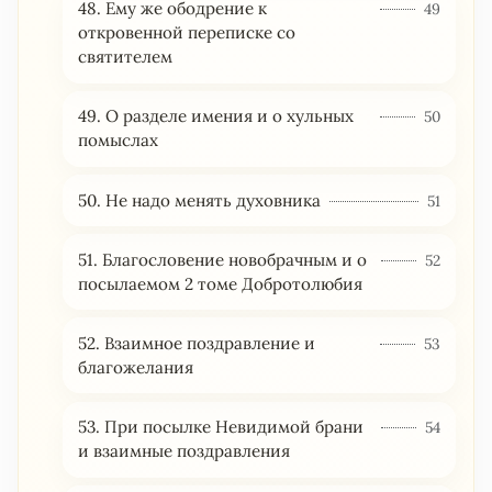
48. Ему же ободрение к
49
откровенной переписке со
святителем
49. О разделе имения и о хульных
50
помыслах
50. Не надо менять духовника
51
51. Благословение новобрачным и о
52
посылаемом 2 томе Добротолюбия
52. Взаимное поздравление и
53
благожелания
53. При посылке Невидимой брани
54
и взаимные поздравления