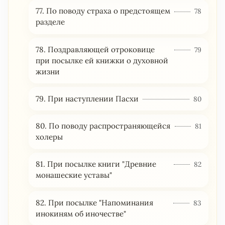
77. По поводу страха о предстоящем
78
разделе
78. Поздравляющей отроковице
79
при посылке ей книжки о духовной
жизни
79. При наступлении Пасхи
80
80. По поводу распространяющейся
81
холеры
81. При посылке книги "Древние
82
монашеские уставы"
82. При посылке "Напоминания
83
инокиням об иночестве"