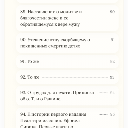
89. Наставление о молитве и
90
благочестии жене и ее
обратившемуся к вере мужу
90. Утешение отцу скорбящему о
91
похищенных смертию детях
91. То же
92
92. То же
93
93. О трудах для печати. Приписка
94
об о. Т. и о Рашине.
94. К истории первого издания
95
Псалтири из сочин. Ефрема
Сирина. Первые шаги по