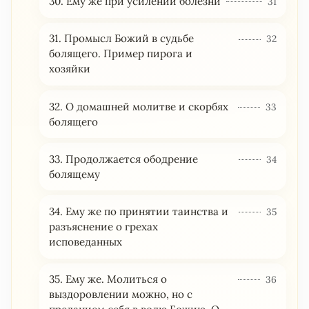
30. Ему же при усилении болезни
31
31. Промысл Божий в судьбе
32
болящего. Пример пирога и
хозяйки
32. О домашней молитве и скорбях
33
болящего
33. Продолжается ободрение
34
болящему
34. Ему же по принятии таинства и
35
разъяснение о грехах
исповеданных
35. Ему же. Молиться о
36
выздоровлении можно, но с