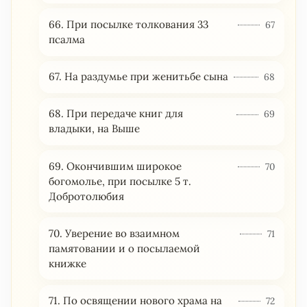
66. При посылке толкования 33
67
псалма
67. На раздумье при женитьбе сына
68
68. При передаче книг для
69
владыки, на Выше
69. Окончившим широкое
70
богомолье, при посылке 5 т.
Добротолюбия
70. Уверение во взаимном
71
памятовании и о посылаемой
книжке
71. По освящении нового храма на
72