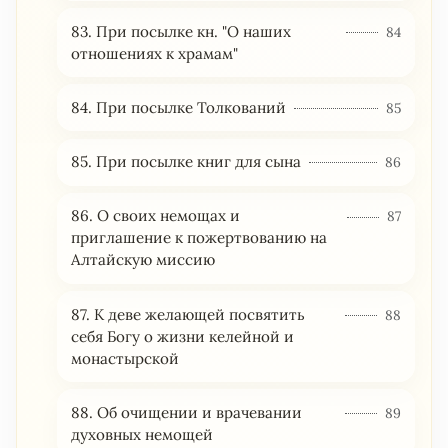
83. При посылке кн. "О наших
84
отношениях к храмам"
84. При посылке Толкований
85
85. При посылке книг для сына
86
86. О своих немощах и
87
приглашение к пожертвованию на
Алтайскую миссию
87. К деве желающей посвятить
88
себя Богу о жизни келейной и
монастырской
88. Об очищении и врачевании
89
духовных немощей