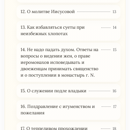
12. О молитве Иисусовой
13
13. Как избавляться суеты при
14
неизбежных хлопотах
14. Не надо падать духом. Ответы на
15
вопросы о видении жен, о праве
иеромонахов исповедывать и
двоеженцам принимать священство
и о поступлении в монастырь г. N.
15. О служении подле владыки
16
16. Поздравление с игуменством и
17
пожелания
17. О терпеливом прохождении
18