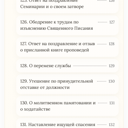
125. Ответ на поздравление
126
Семинарии и о своем затворе
126. Ободрение к трудам по
127
изъяснению Священного Писания
127. Ответ на поздравление и отзыв
128
о присланной книге проповедей
128. О перемене службы
129
129. Утешение по принудительной
130
отставке от должности
130. О молитвенном памятовании и
131
о ходатайстве
131. Наставление ищущей спасения
132