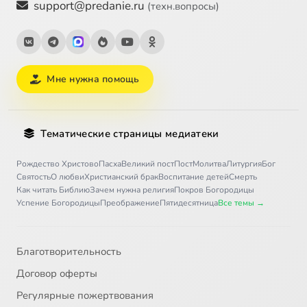
support@predanie.ru
(техн.вопросы)
Мне нужна помощь
Тематические страницы медиатеки
Рождество Христово
Пасха
Великий пост
Пост
Молитва
Литургия
Бог
Святость
О любви
Христианский брак
Воспитание детей
Смерть
Как читать Библию
Зачем нужна религия
Покров Богородицы
Успение Богородицы
Преображение
Пятидесятница
Все темы →
Благотворительность
Договор оферты
Регулярные пожертвования