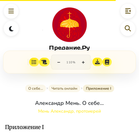
Предание.Ру
−
+
110%
О себе…
Читать онлайн
Приложение I
Александр Мень. О себе…
Мень Александр, протоиерей
Приложение I