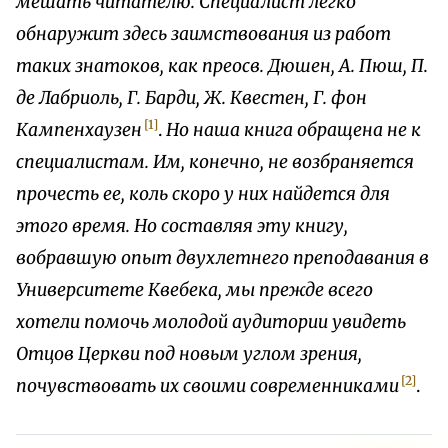
мешать читателю. Специалист легко
обнаружит здесь заимствования из работ
таких знатоков, как преосв. Дюшен, А. Пюш, П.
де Лабриоль, Г. Барди, Ж. Квестен, Г. фон
[1]
Кампенхаузен
.
Но наша книга обращена не к
специалистам. Им, конечно, не возбраняется
прочесть ее, коль скоро у них найдется для
этого время. Но составляя эту книгу,
вобравшую опыт двухлетнего преподавания в
Университете Квебека, мы прежде всего
хотели помочь молодой аудитории увидеть
Отцов Церкви под новым углом зрения,
[2]
почувствовать их своими современниками
.