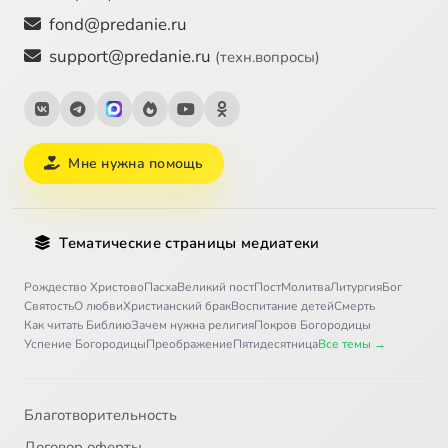
fond@predanie.ru
support@predanie.ru
(техн.вопросы)
Мне нужна помощь
Тематические страницы медиатеки
Рождество Христово
Пасха
Великий пост
Пост
Молитва
Литургия
Бог
Святость
О любви
Христианский брак
Воспитание детей
Смерть
Как читать Библию
Зачем нужна религия
Покров Богородицы
Успение Богородицы
Преображение
Пятидесятница
Все темы →
Благотворительность
Договор оферты