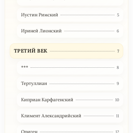
Иустин Римский
5
Ириней Лионский
6
ТРЕТИЙ ВЕК
7
***
8
Тертуллиан
9
Киприан Карфагенский
10
Климент Александрийский
11
Ориген
12