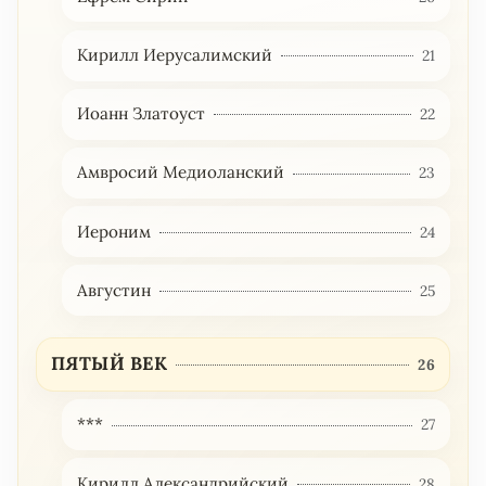
Кирилл Иерусалимский
21
Иоанн Златоуст
22
Амвросий Медиоланский
23
Иероним
24
Августин
25
ПЯТЫЙ ВЕК
26
***
27
Кирилл Александрийский
28