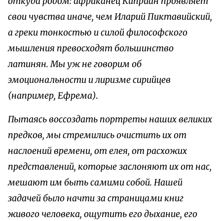
откуда родом: африканец Киприан проявляет
свои чувства иначе, чем Иларий Пиктавийский,
а греки тонкостью и силой философского
мышления превосходят большинство
латинян. Мы уж не говорим об
эмоциональности и лиризме сирийцев
(например, Ефрема)
.
Пытаясь воссоздать портреты наших великих
предков, мы стремились очистить их от
наслоений времени, от елея, от расхожих
представлений, которые заслоняют их от нас,
мешают им быть самими собой. Нашей
задачей было начти за страницами книг
живого человека, ощутить его дыхание, его