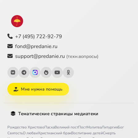
+7 (495) 722-92-79
fond@predanie.ru
support@predanie.ru
(техн.вопросы)
Мне нужна помощь
Тематические страницы медиатеки
Рождество Христово
Пасха
Великий пост
Пост
Молитва
Литургия
Бог
Святость
О любви
Христианский брак
Воспитание детей
Смерть