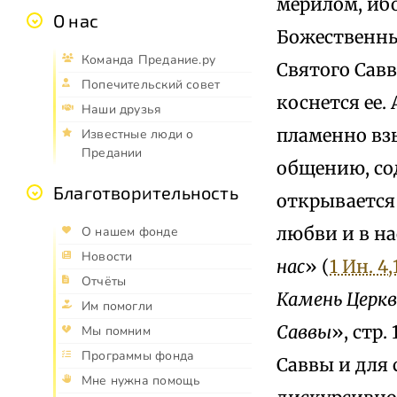
мерилом, ибо
О нас
Божественны
Команда Предание.ру
Святого Савв
Попечительский совет
коснется ее.
Наши друзья
пламенно вз
Известные люди о
Предании
общению, со
Благотворительность
открывается
любви и в на
О нашем фонде
Новости
нас
» (
1 Ин. 4,
Отчёты
Камень Церкв
Им помогли
Саввы
», стр. 
Мы помним
Программы фонда
Саввы и для 
Мне нужна помощь