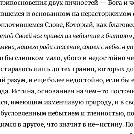
оприкосновения двух личностей — Бога и ч
дившемся и основанном на нерасторжимом 
оплотившемся Слове, Который, как благове
отой Своей все привел из небытия к бытию»,
мена, нашего ради спасения, сошел с небес в 
ыло бы слишком мало, убого и недостойно че
стиралось лишь до тех границ, которых до
 разум, и еще более недостойно, если бы е
ода. Истина, основанная на чем–то постоя
я, имеющим изменчивую природу, и в св
обусловленным небытием и тленностью, п
мся в другое, что значит в не–истину. П