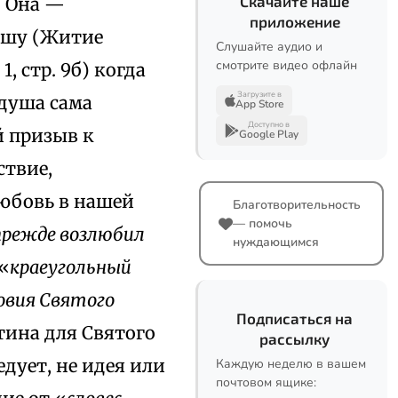
Скачайте наше
. Она —
приложение
ушу (Житие
Слушайте аудио и
смотрите видео офлайн
, стр. 9б) когда
Загрузите в
 душа сама
App Store
Доступно в
й призыв к
Google Play
ствие,
юбовь в нашей
Благотворительность
— помочь
прежде возлюбил
нуждающимся
 «
краеугольный
овия Святого
Подписаться на
Истина для Святого
рассылку
дует, не идея или
Каждую неделю в вашем
почтовом ящике: