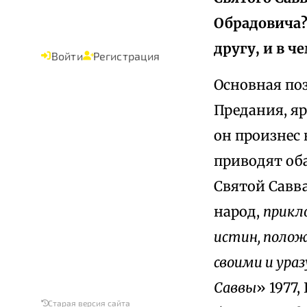
Обрадовича?
другу, и в ч
Войти
Регистрация
Основная по
Предания, я
он произнес 
приводят оба
Святой Савва 
народ,
прикл
истин, положи
своими и ура
Саввы
» 1977,
Старая версия сайта