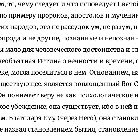
, то, чему следует и что исповедует Свято
 по примеру пророков, апостолов и мучени
их народов, это не рассудок ум, не разум, н
природа и не другие, познанные и непознан
ы мало для человеческого достоинства и 
необъятная Истина о вечности и времени, о
еке, могла поселиться в нем. Основанием, 
уществующее, является воплощенный Бог 
Он понимает веру не как психологическое 
ое убеждение; она существует, ибо в ней п
м. Благодаря Ему (через Него), она станови
е назвал становлением бытия, становлени