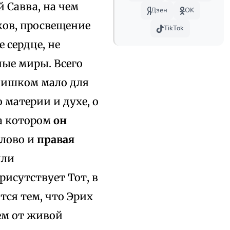
й Савва, на чем
Дзен
OK
ков, просвещение
TikTok
е сердце, не
ные миры. Всего
слишком мало для
 материи и духе, о
на котором
он
Слово и
правая
или
рисутствует Тот, в
тся тем, что Эрих
ем от живой