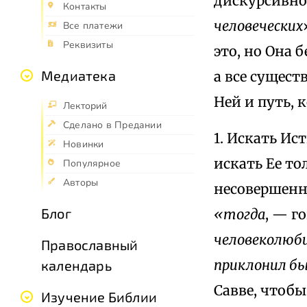
дискурсивное
Контакты
человеческих
Все платежи
Реквизиты
это, но Она 
Медиатека
а все сущест
Ней и путь, 
Лекторий
Сделано в Предании
1. Искать Ис
Новинки
искать Ее то
Популярное
Авторы
несовершенн
Блог
«тогда
, — г
человеколюби
Православный
приклонил бы 
календарь
Савве, чтоб
Изучение Библии