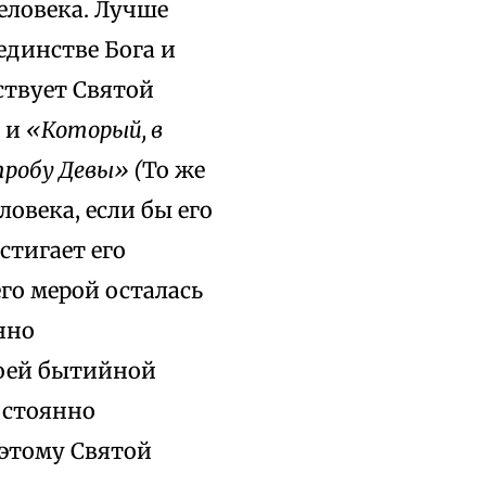
еловека. Лучше
единстве Бога и
ствует Святой
и
«Который, в
утробу Девы» (
То же
ловека, если бы его
стигает его
го мерой осталась
нно
оей бытийной
остоянно
оэтому Святой