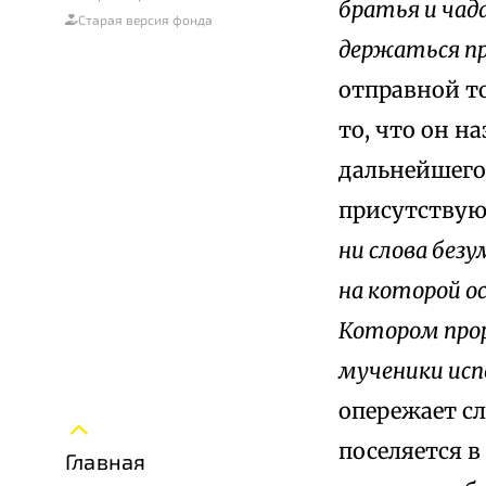
братья и чада
Старая версия фонда
держаться пр
отправной то
то, что он н
дальнейшего
присутствую
ни слова безу
на которой о
Котором прор
мученики исп
опережает сл
поселяется в
Главная