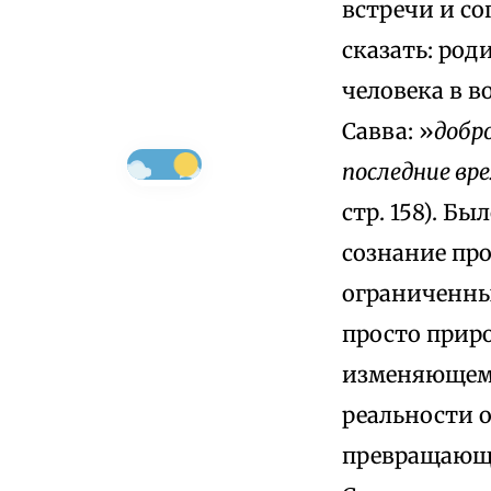
встречи и с
сказать: ро
человека в в
Савва: »
добр
последние вре
стр. 158). Б
сознание про
ограниченный
просто прир
изменяющемс
реальности 
превращающи