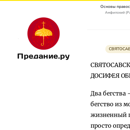
Основы правос
Амфилохий (Ра
СВЯТОСА
Предание.ру
СВЯТОСАВСК
ДОСИФЕЯ ОБ
Два бегства 
бегство из 
жизненный п
просто опре