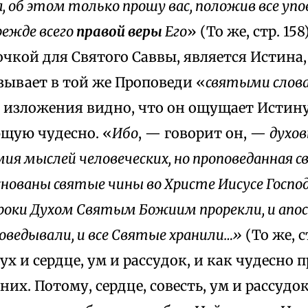
, об этом только прошу вас, положив все упов
ежде всего
правой веры
Его
» (То же, стр. 15
чкой для Святого Саввы, является Истина,
азывает в той же Проповеди «
святыми слов
 изложения видно, что он ощущает Истину
щую чудесно. «
Ибо
, — говорит он, —
духов
мия мыслей человеческих, но проповеданная с
снованы святые чины во Христе Иисусе Господ
оки Духом Святым Божиим прорекли, и апос
оведывали, и все Святые хранили…»
(То же, с
ух и сердце, ум и рассудок, и как чудесно
 них. Потому, сердце, совесть, ум и рассудо