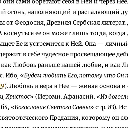
 они сами обретают себя в Ней и через Нее
й огонь, наполняющий и распаляющий д
ы от Феодосия, Древняя Сербская литерат., 1
 А коснуться ее он может лишь тогда, когда
ыщет Ее и устремится к Ней. Она — личны
держит в себе чудесное просвещающее дей
 как Любовь раньше нашей любви, и как Л
с. Ибо, «
Будем любить Его, потому что Он 
19
). Любовь и вера в Нее — живая основа и
и, Христос
» (Иеромн. Афанасий, «
Из богосл
1б4, «
Богословие Святого Саввы
» стр. 83). 
святоотеческого Предания, которому он сле