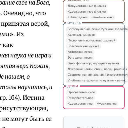
ание свое на Бога,
Документальные фильмы
Художественные фильмы
8). Очевидно, что
ТВ-передачи
Семейное кино
 принятая верой,
МУЗЫКА
Богослужебное пение Русской Правосл
ами
». Из
Колокольный звон
Песнопения поместных церквей
 как
Классическая музыка
Авторская песня
ная наука не игра и
Эстрадная песня
Этно, фольклор, народная музыка
вятая вера Божия,
Духовные канты, стихи, песни, романсы
Современная вокальная и инструментал
е нашем, о
Учебные материалы по музыке и пению
толы научились, и
ДЕТЯМ
Просветительское
тр. 1б4). Истина
Развлекательное
Художественное
Музыкальное
 присутствующая,
к не могут быть ее