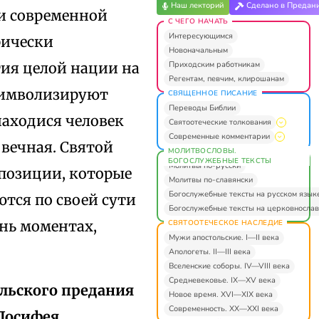
Наш лекторий
Сделано в Предан
 и современной
С ЧЕГО НАЧАТЬ
Интересующимся
рически
Новоначальным
Приходским работникам
тия целой нации на
Регентам, певчим, клирошанам
 символизируют
СВЯЩЕННОЕ ПИСАНИЕ
Переводы Библии
аходися человек
Святоотеческие толкования
Современные комментарии
 вечная. Святой
МОЛИТВОСЛОВЫ.
БОГОСЛУЖЕБНЫЕ ТЕКСТЫ
Молитвы по-русски
 позиции, которые
Молитвы по-славянски
Богослужебные тексты на русском язык
ются по своей сути
Богослужебные тексты на церковнослав
нь моментах,
СВЯТООТЕЧЕСКОЕ НАСЛЕДИЕ
Мужи апостольские. I—II века
Апологеты. II—III века
Вселенские соборы. IV—VIII века
Средневековье. IX—XV века
ельского предания
Новое время. XVI—XIX века
Современность. XX—XXI века
 Досифея