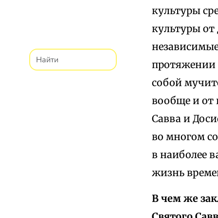
культуры сре
культуры от
независимые 
протяжении 
собой мучит
вообще и от 
Савва и Дос
во многом со
в наиболее 
жизнь време
В чем же за
Святого Сав