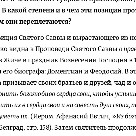
 В какой степени и в чем эти позиции про
ем они переплетаются?
зиция Святого Саввы и вырастающего из не
рко видна в Проповеди Святого Саввы
о пра
в Жиче в праздник Вознесения Господня в 12
 его биографа: Доментиан и Феодосий. В э
призывает своих братьев и друзей, чад и отц
онить боголюбиво сердца свои, чтобы услыш
ть их в сердца свои и на совесть душ своих,
зуметь их
. (Иером. Афанасий Евтич, »
Из бог
 Белград, стр. 158). Затем святитель продол