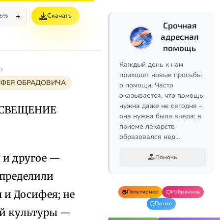
+
Скачать
5%
Срочная
адресная
помощь
Каждый день к нам
приходят новые просьбы
ИФЕЯ ОБРАДОВИЧА
о помощи. Часто
оказывается, что помощь
нужна даже не сегодня –
ОСВЕЩЕНИЕ
она нужна была вчера: в
приеме лекарств
образовался нед…
 и другое —
Помочь
определили
 и Досифея; не
Популярное
Избранное
Позже
ой культуры —