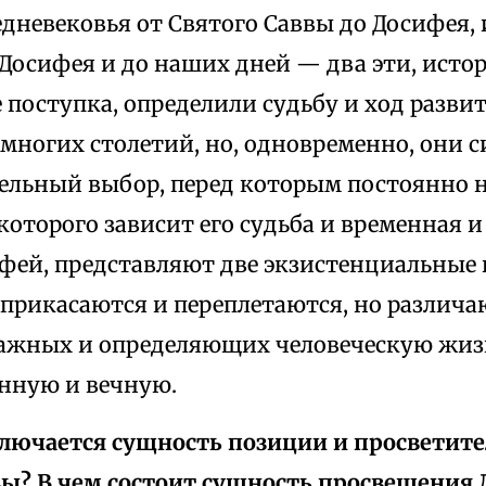
дневековья от Святого Саввы до Досифея,
 Досифея и до наших дней — два эти, исто
поступка, определили судьбу и ход разви
многих столетий, но, одновременно, они
ельный выбор, перед которым постоянно н
которого зависит его судьба и временная и
ифей, представляют две экзистенциальные
прикасаются и переплетаются, но различа
важных и определяющих человеческую жиз
нную и вечную.
ключается сущность позиции и просветит
вы? В чем состоит сущность просвещения