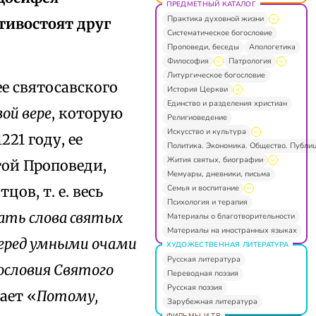
ПРЕДМЕТНЫЙ КАТАЛОГ
Практика духовной жизни
тивостоят друг
Систематическое богословие
Проповеди, беседы
Апологетика
Философия
Патрология
Литургическое богословие
е святосавского
История Церкви
Единство и разделения христиан
вой вере
, которую
Религиоведение
Искусство и культура
21 году, ее
Политика. Экономика. Общество. Публи
Жития святых, биографии
той Проповеди,
Мемуары, дневники, письма
Семья и воспитание
ов, т. е. весь
Психология и терапия
ать слова святых
Материалы о благотворительности
Материалы на иностранных языках
 перед умными очами
ХУДОЖЕСТВЕННАЯ ЛИТЕРАТУРА
Русская литература
ословия Святого
Переводная поэзия
Русская поэзия
жает «
Потому,
Зарубежная литература
ФИЛЬМЫ И ТВ