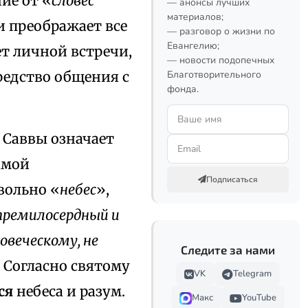
ие от «
словес
— анонсы лучших
материалов;
и преображает все
— разговор о жизни по
Евангелию;
ет личной встречи,
— новости подопечных
редство общения с
Благотворительного
фонда.
о Саввы означает
самой
Подписаться
вольно «
небес
»,
премилосердный и
овеческому, не
Следите за нами
8). Согласно святому
VK
Telegram
ся
небеса и разум.
Макс
YouTube