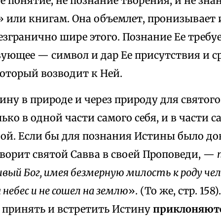
 понятие, не познание творения, и не знан
» или книгам. Она объемлет, пронизывает 
безгранично шире этого. Познание Ее требу
вующее — символ и дар Ее присутствия и с
который возводит к Ней.
тину в природе и через природу для святог
лько в одной части самого себя, и в части 
ой. Если бы для познания Истины было до
оворит святой Савва в своей Проповеди, —
вый Бог, имея безмерную милость к роду чел
небес и не сошел на землю
». (То же, стр. 15
ы принять и встретить Истину
приклоняют