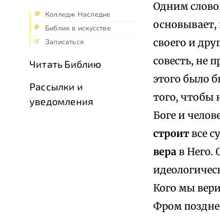
Одним словом
Колледж Наследие
основывает,
Библия в искусстве
своего и друг
Записаться
совесть, не 
Читать Библию
этого было б
Рассылки и
того, чтобы 
уведомления
Боге и челов
строит
все с
вера
в Него. 
идеологическ
Кого мы вери
Фром поздне