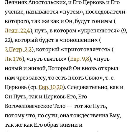
Деяниях Апостольских, и Его Церковь и Его
учение, называются «путем», последователи
которого, так же как и Он, будут гонимы (
Деян. 22,4
), путь, в котором «укрепляются» (9,
22), который будет в «поношении« (
2 Петр. 2,2
), который «приготовляется» (
Лк 1,76
), «путь святых» (
Евр. 9,8
), «путь
новый и живой, Который Он вновь открыл
нам чрез завесу, то есть плоть Свою», т. е.
Церковь (ср.
Евр. 10,20
). Следовательно, как и
Он Путь, так и Церковь Его, Его
Богочеловеческое Тело — тот же Путь,
потому что, по сути, она тождественна Ему,
так же как Его образ жизни и