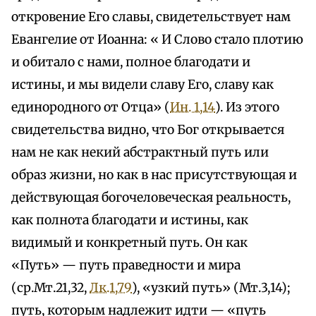
откровение Его славы, свидетельствует нам
Евангелие от Иоанна: « И Слово стало плотию
и обитало с нами, полное благодати и
истины, и мы видели славу Его, славу как
единородного от Отца» (
Ин. 1,14
). Из этого
свидетельства видно, что Бог открывается
нам не как некий абстрактный путь или
образ жизни, но как в нас присутствующая и
действующая богочеловеческая реальность,
как полнота благодати и истины, как
видимый и конкретный путь. Он как
«Путь» — путь праведности и мира
(ср.Мт.21,32,
Лк.1,79
), «узкий путь» (Мт.3,14);
путь, которым надлежит идти — «путь