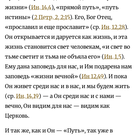
жизни» (
Ин. 14,4
), «прямой путь», «путь
истины» (
2 Петр. 2, 2;15
). Его, Бог Отец,
«прославил и еще прославит» (ср.
Ин. 12,28
).
Он открывается и даруется как жизнь, и эта
жизнь становится свет человекам, «и свет во
тьме светит и тьма не объяла его» (
Ин. 1,5
).
Ему дана заповедь для нас, и Им подарена нам
заповедь «жизни вечной» (
Ин 12,49
). И пока
Он живет среди нас и в нас, и мы будем жить
(ср.
Ин. 14,19
) — а Он среди нас и с нами —
вечно, Он видим для нас — видим как
Церковь.
И так же, как и Он — «Путь», так уже в