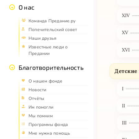
О нас
XIV
Команда Предание.ру
Попечительский совет
XV
Наши друзья
Известные люди о
XVI
Предании
Благотворительность
Детские
О нашем фонде
I
Новости
Отчёты
II
Им помогли
Мы помним
III
Программы фонда
Мне нужна помощь