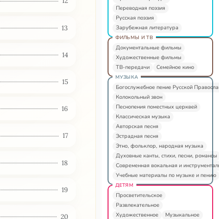
12
Переводная поэзия
Русская поэзия
13
Зарубежная литература
ФИЛЬМЫ И ТВ
Документальные фильмы
14
Художественные фильмы
ТВ-передачи
Семейное кино
МУЗЫКА
15
Богослужебное пение Русской Правосл
Колокольный звон
Песнопения поместных церквей
16
Классическая музыка
Авторская песня
17
Эстрадная песня
Этно, фольклор, народная музыка
Духовные канты, стихи, песни, романсы
18
Современная вокальная и инструментал
Учебные материалы по музыке и пению
ДЕТЯМ
19
Просветительское
Развлекательное
Художественное
Музыкальное
20