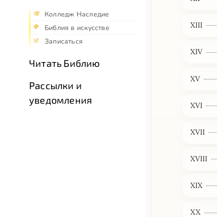
Колледж Наследие
XIII
Библия в искусстве
Записаться
XIV
Читать Библию
XV
Рассылки и
уведомления
XVI
XVII
XVIII
XIX
XX