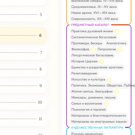
Вселенские соборы. IV—VIII века
Средневековье. IX—XV века
Новое время. XVI—XIX века
5
Современность. XX—XXI века
ПРЕДМЕТНЫЙ КАТАЛОГ
Практика духовной жизни
6
Систематическое богословие
Проповеди, беседы
Апологетика
Философия
Патрология
7
Литургическое богословие
История Церкви
Единство и разделения христиан
8
Религиоведение
Искусство и культура
9
Политика. Экономика. Общество. Публи
Жития святых, биографии
Мемуары, дневники, письма
10
Семья и воспитание
Психология и терапия
Материалы о благотворительности
11
Материалы на иностранных языках
ХУДОЖЕСТВЕННАЯ ЛИТЕРАТУРА
Русская литература