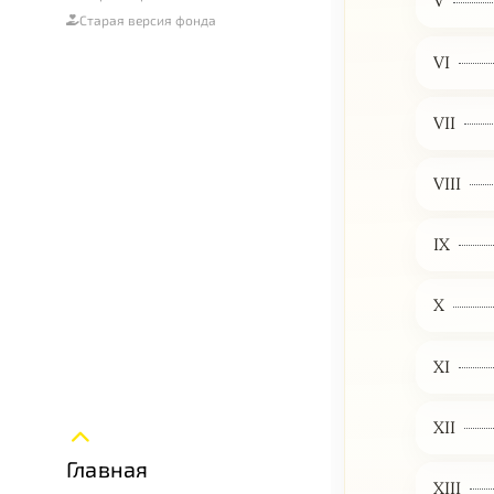
V
Старая версия фонда
VI
VII
VIII
IX
X
XI
XII
Главная
XIII