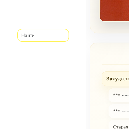
Захудал
***
***
Старая