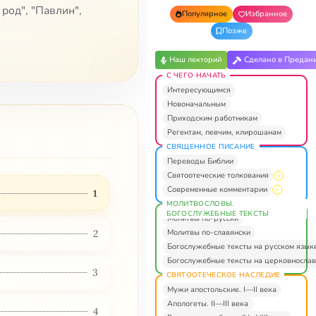
род", "Павлин",
Популярное
Избранное
Позже
Наш лекторий
Сделано в Предан
С ЧЕГО НАЧАТЬ
Интересующимся
Новоначальным
Приходским работникам
Регентам, певчим, клирошанам
СВЯЩЕННОЕ ПИСАНИЕ
Переводы Библии
Святоотеческие толкования
Современные комментарии
1
МОЛИТВОСЛОВЫ.
БОГОСЛУЖЕБНЫЕ ТЕКСТЫ
Молитвы по-русски
Молитвы по-славянски
2
Богослужебные тексты на русском язык
Богослужебные тексты на церковнослав
3
СВЯТООТЕЧЕСКОЕ НАСЛЕДИЕ
Мужи апостольские. I—II века
Апологеты. II—III века
4