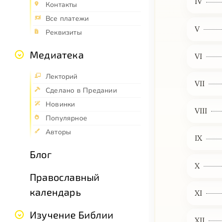
IV
Контакты
Все платежи
V
Реквизиты
Медиатека
VI
Лекторий
VII
Сделано в Предании
Новинки
VIII
Популярное
Авторы
IX
Блог
X
Православный
календарь
XI
Изучение Библии
XII