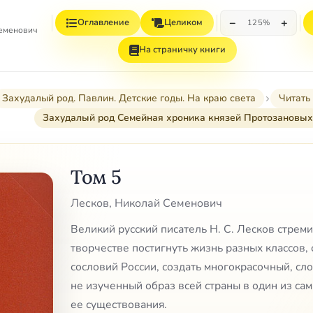
−
+
Оглавление
Целиком
125%
Семенович
На страничку книги
Захудалый род. Павлин. Детские годы. На краю света
Читать
Захудалый род Семейная хроника князей Протозановых
Том 5
Лесков, Николай Семенович
Великий русский писатель Н. С. Лесков стреми
творчестве постигнуть жизнь разных классов, 
сословий России, создать многокрасочный, сл
не изученный образ всей страны в один из са
ее существования.