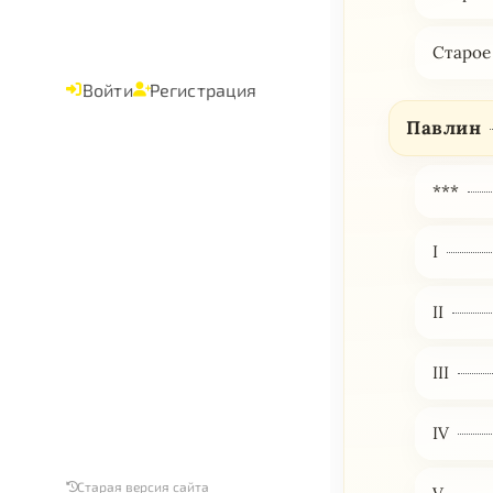
Старое
Войти
Регистрация
Павлин
***
I
II
III
IV
Старая версия сайта