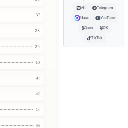
VK
Telegram
37
Макс
YouTube
Дзен
OK
38
TikTok
39
40
41
42
43
44