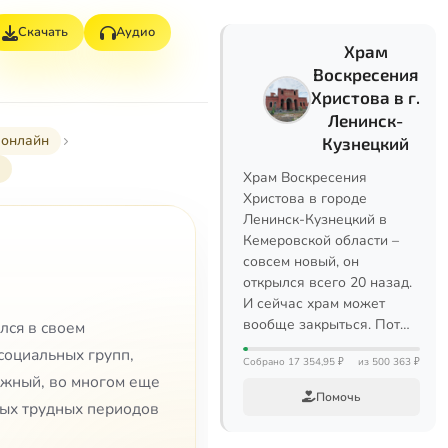
Скачать
Аудио
Храм
Воскресения
Христова в г.
Ленинск-
 онлайн
Кузнецкий
Храм Воскресения
Христова в городе
Ленинск-Кузнецкий в
Кемеровской области –
совсем новый, он
открылся всего 20 назад.
И сейчас храм может
вообще закрыться. Пот…
лся в своем
социальных групп,
Собрано 17 354,95 ₽
из 500 363 ₽
ожный, во многом еще
Помочь
мых трудных периодов