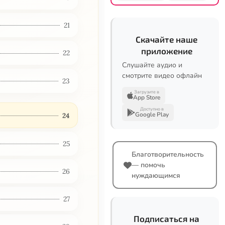
21
Скачайте наше
приложение
22
Слушайте аудио и
смотрите видео офлайн
23
Загрузите в
App Store
Доступно в
Google Play
24
25
Благотворительность
— помочь
26
нуждающимся
27
Подписаться на