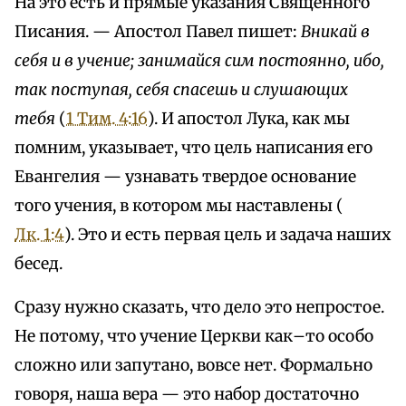
На это есть и прямые указания Священного
Писания. — Апостол Павел пишет:
Вникай в
себя и в учение; занимайся сим постоянно, ибо,
так поступая, себя спасешь и слушающих
тебя
(
1 Тим. 4:16
). И апостол Лука, как мы
помним, указывает, что цель написания его
Евангелия — узнавать твердое основание
того учения, в котором мы наставлены (
Лк. 1:4
). Это и есть первая цель и задача наших
бесед.
Сразу нужно сказать, что дело это непростое.
Не потому, что учение Церкви как–то особо
сложно или запутано, вовсе нет. Формально
говоря, наша вера — это набор достаточно