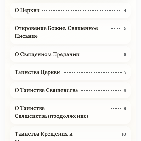
О Церкви
4
Откровение Божие. Священное
5
Писание
О Священном Предании
6
Таинства Церкви
7
О Таинстве Священства
8
О Таинстве
9
Священства (продолжение)
Таинства Крещения и
10