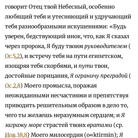
говорит Отец твой Небесный, особенно
любящий тебя и утесняющий и удручающий
тебя разнообразными искушениями: «Будь
уверен, бедствующий инок, что, как Я сказал
через пророка, Я буду твоим
руководителем
(
Ос.5,2
), и встречу тебя на пути египетском,
изощряя тебя скорбями, и
пути
твои,
достойные порицания,
Я ограничу преградой
(
Ос.2,8
) Моего промысла, поражая
неожиданными несчастиями и препятствуя
приводить решительным образом в дело то,
чего ты желаешь неразумным сердцем; и
Я
загражу море
страстей твоих
вратами
(ср.
Иов.38,8
) Моего милосердия (o«ktirmin);
Я