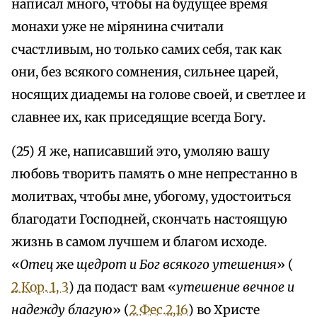
написал много, чтобы на будущее время
монахи уже не мiрянина считали
счастливым, но только самих себя, так как
они, без всякого сомнения, сильнее царей,
носящих диадемы на голове своей, и светлее и
славнее их, как приседящие всегда Богу.
(25) Я же, написавший это, умоляю вашу
любовь творить память о мне непрестанно в
молитвах, чтобы мне, убогому, удостоиться
благодати Господней, скончать настоящую
жизнь в самом лучшем и благом исходе.
«
Отец
же
щедрот и Бог всякого утешения
» (
2 Кор. 1, 3
) да подаст вам «
утешение вечное и
надежду благую
» (
2 Фес.2,16
) во Христе