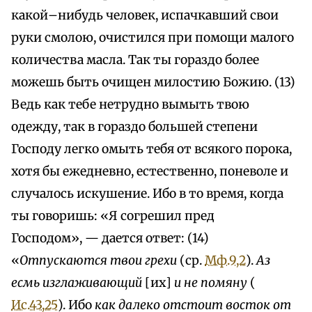
какой–нибудь человек, испачкавший свои
руки смолою, очистился при помощи малого
количества масла. Так ты гораздо более
можешь быть очищен милостию Божию. (13)
Ведь как тебе нетрудно вымыть твою
одежду, так в гораздо большей степени
Господу легко омыть тебя от всякого порока,
хотя бы ежедневно, естественно, поневоле и
случалось искушение. Ибо в то время, когда
ты говоришь: «Я согрешил пред
Господом», — дается ответ: (14)
«
Отпускаются твои грехи
(ср.
Мф.9,2
).
Аз
есмь изглаживающий
[их]
и не помяну
(
Ис.43,25
). Ибо
как далеко отстоит восток от