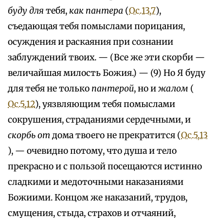
буду для
тебя,
как пантера
(
Ос.13,7
),
съедающая тебя помыслами порицания,
осуждения и раскаяния при сознании
заблуждений твоих. — (Все же эти скорби —
величайшая милость Божия.) — (9) Но Я буду
для тебя не только
пантерой
, но и
жалом
(
Ос.5,12
), уязвляющим тебя помыслами
сокрушения, страданиями сердечными, и
скорбь от
дома твоего не прекратится (
Ос.5,13
), — очевидно потому, что душа и тело
прекрасно и с пользой посещаются истинно
сладкими и медоточными наказаниями
Божиими. Концом же наказаний, трудов,
смущения, стыда, страхов и отчаяний,