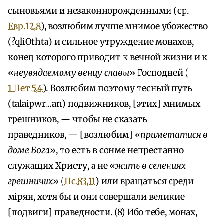
сыновьями и незаконнорожденными (ср.
Евр.12,8
), возлюбим лучше мнимое убожество
(?qliOthta) и сильное утруждение монахов,
конец которого приводит к вечной жизни и к
«
неувядаемому венцу славы
» Господней (
1 Пет.5,4
). Возлюбим поэтому тесный путь
(talaipwr…an) подвижников, [этих] мнимых
грешников, — чтобы не сказать
праведников, — [возлюбим] «
приметатися в
доме Бога
», то есть в сонме непрестанно
служащих Христу, а не «
жить в селениях
грешничих
» (
Пс.83,11
) или вращаться среди
мiрян, хотя бы и они совершали великие
[подвиги] праведности. (8) Ибо тебе, монах,