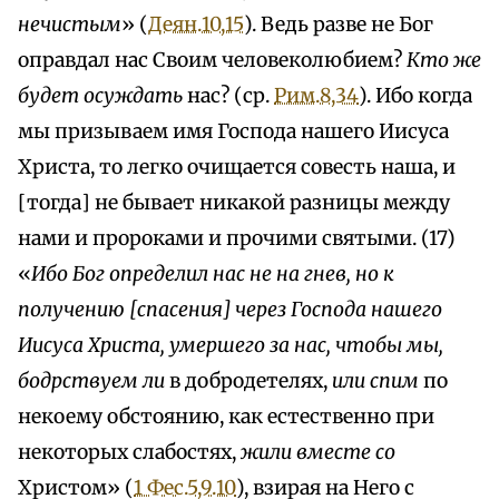
нечистым
» (
Деян.10,15
). Ведь разве не Бог
оправдал нас Своим человеколюбием?
Кто же
будет осуждать
нас? (ср.
Рим.8,34
). Ибо когда
мы призываем имя Господа нашего Иисуса
Христа, то легко очищается совесть наша, и
[тогда] не бывает никакой разницы между
нами и пророками и прочими святыми. (17)
«
Ибо Бог определил нас не на гнев, но к
получению [спасения] через Господа нашего
Иисуса Христа, умершего за нас, чтобы мы,
бодрствуем ли
в добродетелях,
или спим
по
некоему обстоянию, как естественно при
некоторых слабостях,
жили вместе со
Христом» (
1 Фес.5,9.10
), взирая на Него с