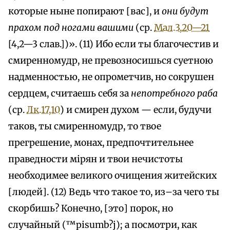
которые ныне попирают [вас], и
они будут
прахом под ногами вашими
(ср.
Мал.3,20—21
[4,2—3 слав.])». (11) Ибо если ты благочестив и
смиренномудр, не превозносишься суетною
надменностью, не опрометчив, но сокрушен
сердцем, считаешь себя за
непотребного раба
(ср.
Лк.17,10
) и смирен духом — если, будучи
таков, ты смиренномудр, то твое
прегрешение, монах, предпочтительнее
праведности мiрян и твои нечистоты
необходимее великого очищения житейских
[людей]. (12) Ведь что такое то, из–за чего ты
скорбишь? Конечно, [это] порок, но
случайный (™pisumb?j); а посмотри, как