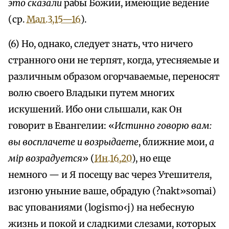
это сказали
рабы Божии, имеющие ведение
(ср.
Мал.3,15—16
).
(6) Но, однако, следует знать, что ничего
странного они не терпят, когда, утесняемые и
различным образом огорчаваемые, переносят
волю своего Владыки путем многих
искушений. Ибо они слышали, как Он
говорит в Евангелии: «
Истинно говорю вам:
вы восплачете и возрыдаете
, ближние мои,
а
мiр возрадуется
» (
Ин.16,20
), но еще
немного — и Я посещу вас через Утешителя,
изгоню уныние ваше, обрадую (?nakt»somai)
вас упованиями (logismo‹j) на небесную
жизнь и покой и сладкими слезами, которых