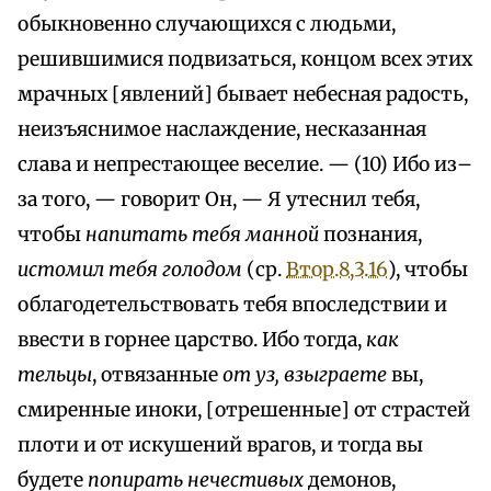
обыкновенно случающихся с людьми,
решившимися подвизаться, концом всех этих
мрачных [явлений] бывает небесная радость,
неизъяснимое наслаждение, несказанная
слава и непрестающее веселие. — (10) Ибо из–
за того, — говорит Он, — Я утеснил тебя,
чтобы
напитать тебя манной
познания,
истомил тебя голодом
(ср.
Втор.8,3.16
), чтобы
облагодетельствовать тебя впоследствии и
ввести в горнее царство. Ибо тогда,
как
тельцы
, отвязанные
от уз, взыграете
вы,
смиренные иноки, [отрешенные] от страстей
плоти и от искушений врагов, и тогда вы
будете
попирать нечестивых
демонов,