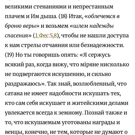
великими стенаниями и непрестанным
плачем и Им дыша. (18) Итак, «
обле
чем
ся в
броню веры
» и возьмем «
шлем надежды
спасения
» (
1 Фес.5,8
), чтобы не нашли доступа
к нам стрелы отчаяния или безнадежности.
(19) Но ты говоришь опять: «Я сержусь
всякий раз, когда вижу, что мiряне нисколько
не подвергаются искушению, и сильно
раздражаюсь». Так знай, возлюбленный, что
сатана не имеет надобности искушать тех,
кто сам себя искушает и житейскими делами
увлекается всегда к земному. Познай также и
то, что искушаемым уготованы награды и
венцы, конечно, не тем, которые не думают о