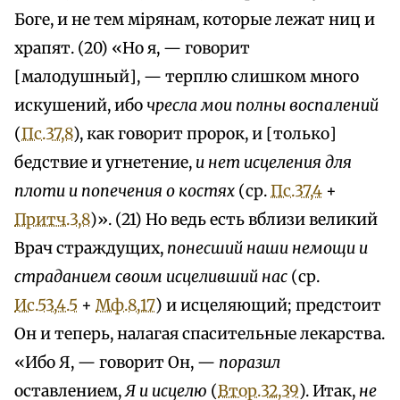
Боге, и не тем мiрянам, которые лежат ниц и
храпят. (20) «Но я, — говорит
[малодушный], — терплю слишком много
искушений, ибо
чресла мои полны воспалений
(
Пс.37,8
), как говорит пророк, и [только]
бедствие и угнетение,
и нет исцеления для
плоти и попечения о костях
(ср.
Пс.37,4
+
Притч.3,8
)». (21) Но ведь есть вблизи великий
Врач страждущих,
понесший наши немощи и
страданием своим исцеливший нас
(ср.
Ис.53,4.5
+
Мф.8,17
) и исцеляющий; предстоит
Он и теперь, налагая спасительные лекарства.
«Ибо Я, — говорит Он, —
поразил
оставлением,
Я и исцелю
(
Втор.32,39
). Итак,
не