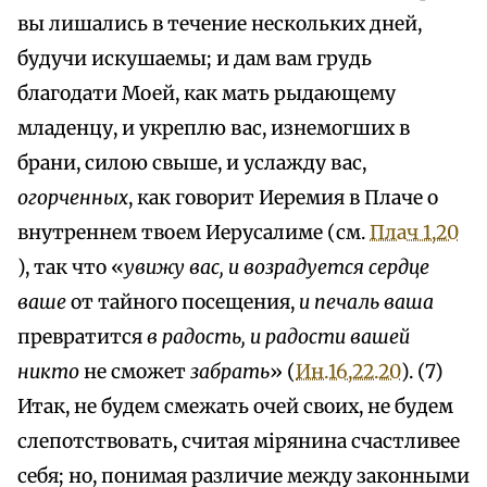
вы лишались в течение нескольких дней,
будучи искушаемы; и дам вам грудь
благодати Моей, как мать рыдающему
младенцу, и укреплю вас, изнемогших в
брани, силою свыше, и услажду вас,
огорченных
, как говорит Иеремия в Плаче о
внутреннем твоем Иерусалиме (см.
Плач 1,20
), так что «
увижу вас, и возрадуется сердце
ваше
от тайного посещения,
и печаль ваша
превратится
в радость, и радости вашей
никто
не сможет
забрать
» (
Ин.16,22.20
). (7)
Итак, не будем смежать очей своих, не будем
слепотствовать, считая мiрянина счастливее
себя; но, понимая различие между законными