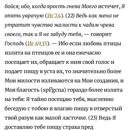
бойся; ибо, когда ярость гнева Моего
истечет,
Я
опять уврачую
(
Ис.7,4
). (22)
Ведь как жена не
утратит чувства жалости к чадам чрева
своего, так и Я не забуду тебя
, — говорит
Господь
(
Ис.49,15
). — Ибо если любовь птицы
излита на птенцов ее и она ежечасно
посещает их, обращает к ним свой голос и
подает пищу в уста их, то значительно более
Мои милости изливаются на Мои создания, и
Моя благость (spl?gcna) гораздо более излита
на тебя: Я тайно посещаю тебя, мысленно
беседую с тобою и влагаю пищу в отверстый
твой разум как малой ласточке. (23) Ведь Я
доставляю тебе пищу страха пред