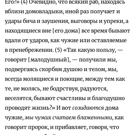
Его?» (4) Очевидно, что всякий раб, находясь
вблизи домовладыки, иной раз получает и
удары бича и заушения, выговоры и упреки, а
находящиеся вне [его дома] все время бывают
вдали от ударов, как чужие или оставляемые
в пренебрежении. (5) «Так какую пользу, —
говорит [малодушный], — получили мы,
подвергаясь скорбям душою и телом, мы,
всегда молящиеся и поющие, между тем как
те, не молясь, не бодрствуя, радуются,
веселятся, бывают счастливы и благодушно
проводят жизнь?» И вот
созидаются
дома
чужие,
мы чужих считаем блаженными
, как
говорит пророк, и прибавляет, говоря, что