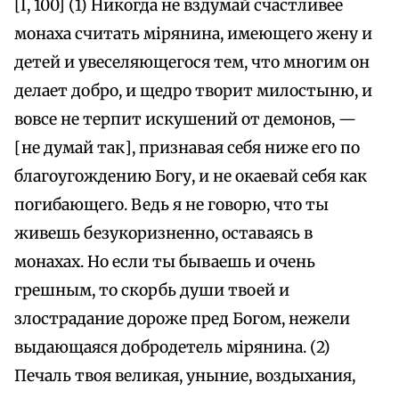
[I, 100] (1) Никогда не вздумай счастливее
монаха считать мiрянина, имеющего жену и
детей и увеселяющегося тем, что многим он
делает добро, и щедро творит милостыню, и
вовсе не терпит искушений от демонов, —
[не думай так], признавая себя ниже его по
благоугождению Богу, и не окаевай себя как
погибающего. Ведь я не говорю, что ты
живешь безукоризненно, оставаясь в
монахах. Но если ты бываешь и очень
грешным, то скорбь души твоей и
злострадание дороже пред Богом, нежели
выдающаяся добродетель мiрянина. (2)
Печаль твоя великая, уныние, воздыхания,