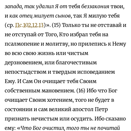
запада, так удалил Я от
тебя
беззакония
твои,
и
как отец милует сынов
, так Я милую тебя
(ср.
Пс.102,12.13
)». (15) Только ты не отставай и
не отступай от Того, Кто избрал тебя на
псалмопение и молитву, но прилепись к Нему
во всю свою жизнь или чистым
дерзновением, или благочестивым
непостыдством и твердым исповеданием
Ему. И Сам Он очищает тебя Своим
собственным мановением. (16) Ибо что Бог
очищает Своим хотением, того не будет в
состоянии и сам великий апостол Петр
признать нечистым или осудить. Ибо сказано
ему: «
Что Бог очистил, того ты не почитай