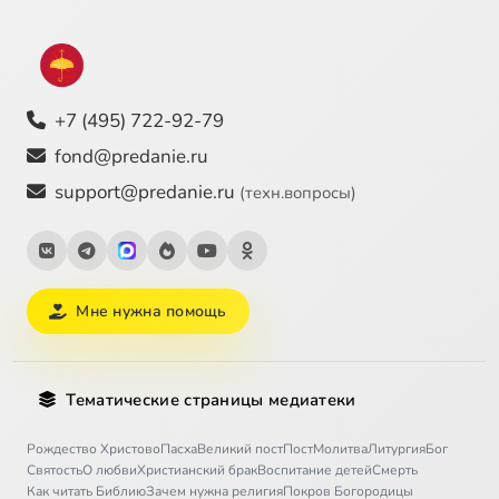
+7 (495) 722-92-79
fond@predanie.ru
support@predanie.ru
(техн.вопросы)
Мне нужна помощь
Тематические страницы медиатеки
Рождество Христово
Пасха
Великий пост
Пост
Молитва
Литургия
Бог
Святость
О любви
Христианский брак
Воспитание детей
Смерть
Как читать Библию
Зачем нужна религия
Покров Богородицы