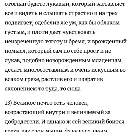
отогнан будете лукавый, который заставляет
все и видеть и слышать страстно и на грех
подвигает; одебелив же ум, как бы облаком
густым, и плоти дает чувствовать
неизреченную тяготу и бремя; и врожденный
помысл, который сам по себе прост и не
лукав, подобно новорожденным младенцам,
делает многосоставным и очень искусным во
всяком грехе, растлив его и извратив
склонением то туда, то сюда.
23) Великое нечто есть человек,
возрастающий внутри и величаемый за
добродетели. И однако ж сей великий боится
греха, как слон мыши,
да не како, иным