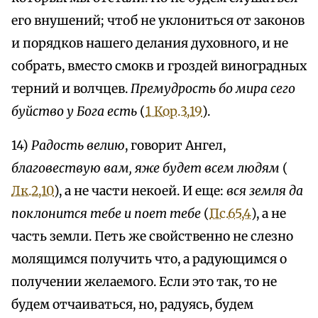
его внушений; чтоб не уклониться от законов
и порядков нашего делания духовного, и не
собрать, вместо смокв и гроздей виноградных
терний и волчцев.
Премудрость бо мира сего
буйство у Бога есть
(
1 Кор.3,19
).
14)
Радость велию
, говорит Ангел,
благовествую вам, яже будет всем людям
(
Лк.2,10
), а не части некоей. И еще:
вся земля да
поклонится тебе и поет тебе
(
Пс.65,4
), а не
часть земли. Петь же свойственно не слезно
молящимся получить что, а радующимся о
получении желаемого. Если это так, то не
будем отчаиваться, но, радуясь, будем