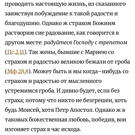
проводить настоящую жизнь, из сказанного
заимствуя побуждение к такой радости и
благодушию. Однако ж страхом Божиим
растворим сие радование, как говорится в
другом месте:
радуйтеся Господу с трепетом
(
Пс.2,11
). Так жены, бывшие с Мариею со
страхом и радостью великою бежали от гроба
(
Мф.28,8
). Может быть и мы когда–нибудь со
страхом и радостью от мысленного
устремимся гроба. И дивно будет, если без
страха; потому что никто не безгрешен, хоть
будь Моисей, хотя Петр Апостол. Однако ж в
таковых божественная любовь, победив, вон
изгоняет страх в час исхода.