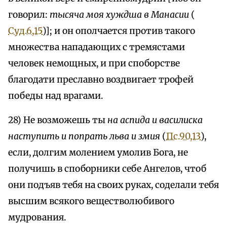
говорил:
тысяча моя хуждша в Манасии
(
Суд.6,15
)]; и он ополчается против такого
множества нападающих с тремястами
человек немощных, и при споборстве
благодати преславно воздвигает трофей
победы над врагами.
28) Не возможешь ты
на аспида и василиска
наступить и попрать льва и змия
(
Пс.90,13
),
если, долгим молением умолив Бога, не
получишь в споборники себе Ангелов, чтоб
они подъяв тебя на своих руках, соделали тебя
высшим всякого веществолюбивого
мудрования.