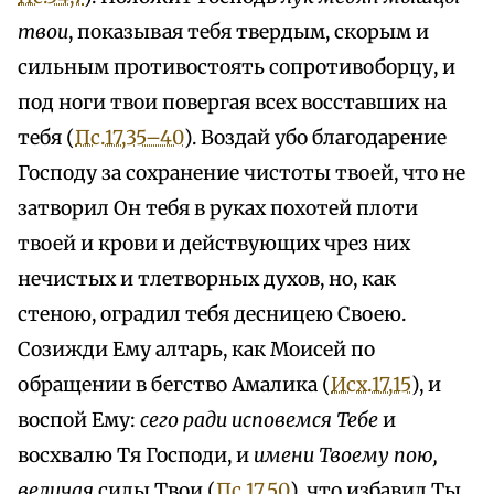
твои
, показывая тебя твердым, скорым и
сильным противостоять сопротивоборцу, и
под ноги твои повергая всех восставших на
тебя (
Пс.17,35–40
). Воздай убо благодарение
Господу за сохранение чистоты твоей, что не
затворил Он тебя в руках похотей плоти
твоей и крови и действующих чрез них
нечистых и тлетворных духов, но, как
стеною, оградил тебя десницею Своею.
Созижди Ему алтарь, как Моисей по
обращении в бегство Амалика (
Исх.17,15
), и
воспой Ему:
сего ради исповемся Тебе
и
восхвалю Тя Господи, и
имени Твоему пою,
величая
силы Твои (
Пс.17,50
), что избавил Ты