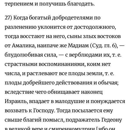
терпением и получишь благодать.
27) Когда богатый добродетелями по
разленению уклонится от достодолжного,
тогда восстают на него, сыны злых востоков
от Амалика, наипаче же Мадиам (Суд. гл. 6), —
блудолюбивая сила, — с верблюдами их, т. е.
страстными воспоминаниями, коим нет
числа, и растлевают все плоды земли, т. е.
плоды добрейшего действования и обычая;
вследствие чего обнищавает наконец
Израиль, впадает в малодушие и понуждается
воззвать к Господу. Тогда посылается ему
свыше благий помысл, подражатель Гедеону
в великой вере и смиренномудрии [ибо он