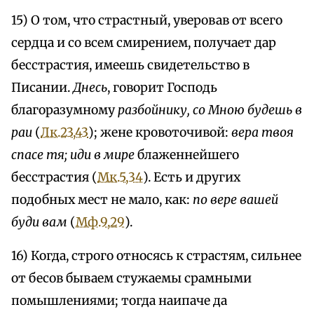
15) О том, что страстный, уверовав от всего
сердца и со всем смирением, получает дар
бесстрастия, имеешь свидетельство в
Писании.
Днесь
, говорит Господь
благоразумному
разбойнику, со Мною будешь в
раи
(
Лк.23,43
); жене кровоточивой:
вера твоя
спасе тя; иди в мире
блаженнейшего
бесстрастия (
Мк.5,34
). Есть и других
подобных мест не мало, как:
по вере вашей
буди вам
(
Мф.9,29
).
16) Когда, строго относясь к страстям, сильнее
от бесов бываем стужаемы срамными
помышлениями; тогда наипаче да