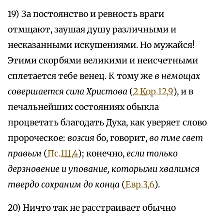
19) За постоянство и ревность враги
отмщают, заушая душу различными и
несказанными искушениями. Но мужайся!
Этими скорбями великими и неисчетными
сплетается тебе венец. К тому же
в немощах
совершается сила Христова
(
2 Кор.12,9
), и в
печальнейших состояниях обыкла
процветать благодать Духа, как уверяет слово
пророческое:
возсия
бо, говорит,
во тме свет
правым
(
Пс.111,4
); конечно,
если только
дерзновение и упование, которыми хвалимся
твердо сохраним до конца
(
Евр.3,6
).
20) Ничто так не расстраивает обычно