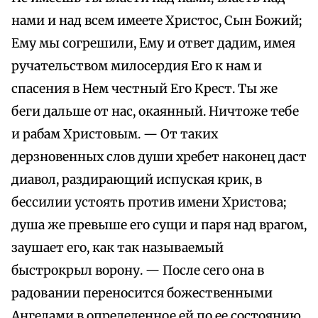
нами и над всем имеете Христос, Сын Божий;
Ему мы согрешили, Ему и ответ дадим, имея
ручательством милосердия Его к нам и
спасения в Нем честный Его Крест. Ты же
беги дальше от нас, окаянный. Ничтоже тебе
и рабам Христовым. — От таких
дерзновенных слов души хребет наконец даст
диавол, раздирающий испуская крик, в
бессилии устоять против имени Христова;
душа же превыше его сущи и паря над врагом,
заушает его, как так называемый
быстрокрыл ворону. — После сего она в
радовании переносится божественными
Ангелами в определенное ей по ее состоянию