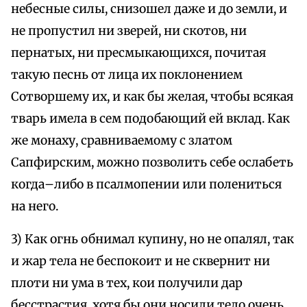
небесные силы, снизошел даже и до земли, и
не пропустил ни зверей, ни скотов, ни
пернатых, ни пресмыкающихся, почитая
такую песнь от лица их поклонением
Сотворшему их, и как бы желая, чтобы всякая
тварь имела в сем подобающий ей вклад. Как
же монаху, сравниваемому с златом
Сапфирским, можно позволить себе ослабеть
когда–либо в псалмопении или полениться
на него.
3) Как огнь обнимал купину, но не опалял, так
и жар тела не беспокоит и не сквернит ни
плоти ни ума в тех, кои получили дар
бесстрастия, хотя бы они носили тело очень