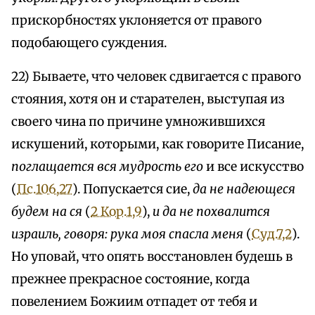
прискорбностях уклоняется от правого
подобающего суждения.
22) Бываете, что человек сдвигается с правого
стояния, хотя он и старателен, выступая из
своего чина по причине умножившихся
искушений, которыми, как говорите Писание,
поглащается вся мудрость его
и все искусство
(
Пс.106,27
). Попускается сие,
да не надеющеся
будем на ся
(
2 Кор.1,9
),
и да не похвалится
израиль, говоря: рука моя спасла меня
(
Суд.7,2
).
Но уповай, что опять восстановлен будешь в
прежнее прекрасное состояние, когда
повелением Божиим отпадет от тебя и