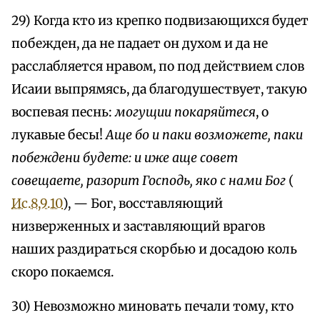
29) Когда кто из крепко подвизающихся будет
побежден, да не падает он духом и да не
расслабляется нравом, по под действием слов
Исаии выпрямясь, да благодушествует, такую
воспевая песнь:
могущии покаряйтеся
, о
лукавые бесы!
Аще бо и паки возможете, паки
побеждени будете: и иже аще совет
совещаете, разорит Господь, яко с нами Бог
(
Ис.8,9.10
), — Бог, восставляющий
низверженных и заставляющий врагов
наших раздираться скорбью и досадою коль
скоро покаемся.
30) Невозможно миновать печали тому, кто