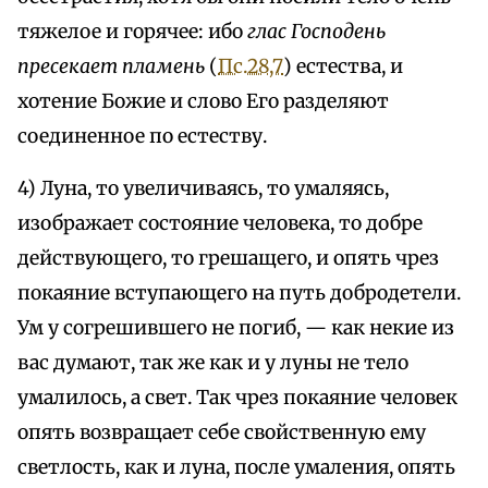
тяжелое и горячее: ибо
глас Господень
пресекает пламень
(
Пс.28,7
) естества, и
хотение Божие и слово Его разделяют
соединенное по естеству.
4) Луна, то увеличиваясь, то умаляясь,
изображает состояние человека, то добре
действующего, то грешащего, и опять чрез
покаяние вступающего на путь добродетели.
Ум у согрешившего не погиб, — как некие из
вас думают, так же как и у луны не тело
умалилось, а свет. Так чрез покаяние человек
опять возвращает себе свойственную ему
светлость, как и луна, после умаления, опять