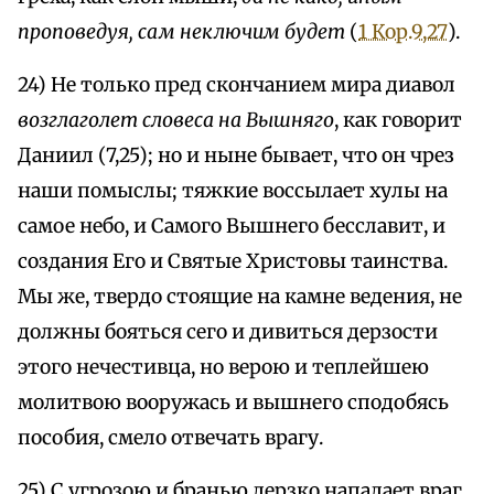
проповедуя, сам неключим будет
(
1 Кор.9,27
).
24) Не только пред скончанием мира диавол
возглаголет словеса на Вышняго
, как говорит
Даниил (7,25); но и ныне бывает, что он чрез
наши помыслы; тяжкие воссылает хулы на
самое небо, и Самого Вышнего бесславит, и
создания Его и Святые Христовы таинства.
Мы же, твердо стоящие на камне ведения, не
должны бояться сего и дивиться дерзости
этого нечестивца, но верою и теплейшею
молитвою вооружась и вышнего сподобясь
пособия, смело отвечать врагу.
25) С угрозою и бранью дерзко нападает враг