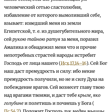
человеческий сетью сластолюбия,
избавление от которого вымоливший себе,
взывает: изведший меня из земли
Египетской, т. е. из душегубительного мира,
сей
рукою тайною ратуя
за меня, поразил
Амалика и обнадежил меня что и прочие
непотребных страстей народы истребит
Господь от лица нашего (
Исх.17,14–16
). Сей Бог
наш даст премудрость и силу: ибо некие
премудрость получили, но не и силу Духа на
побеждение врагов. Сей вознесет главу твою
над врагами твоими, и даст тебе
крыле, яко
голубине
и полетишь и почиешь у Бога (
Пс.54,7
). Положит Господь
лук медян мышцы