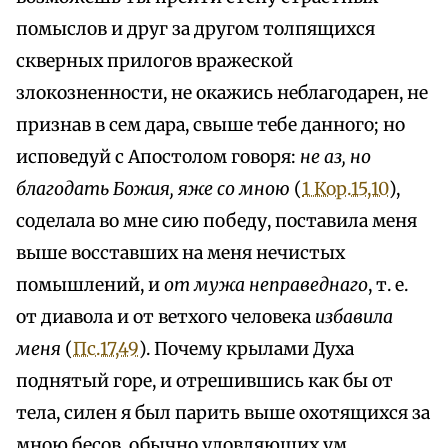
помыслов и друг за другом толпящихся
скверных прилогов вражеской
злокозненности, не окажись неблагодарен, не
признав в сем дара, свыше тебе данного; но
исповедуй с Апостолом говоря:
не аз, но
благодать Божия, яже со мною
(
1 Кор.15,10
),
соделала во мне сию победу, поставила меня
выше восставших на меня нечистых
помышлений, и
от мужа неправеднаго
, т. е.
от диавола и от ветхого человека
избавила
меня
(
Пс.17,49
). Почему крылами Духа
поднятый горе, и отрешившись как бы от
тела, силен я был парить выше охотящихся за
мною бесов, обычно уловляющих ум