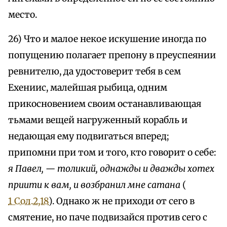
место.
26) Что и малое некое искушение иногда по
попущению полагает препону в преуспеянии
ревнителю, да удостоверит тебя в сем
Ехениис, малейшая рыбица, одним
прикосновением своим останавливающая
тьмами вещей нагруженный корабль и
недающая ему подвигаться вперед;
припомни при том и того, кто говорит о себе:
я Павел, — толикий, однажды и дважды хотех
приити к вам, и возбранил мне сатана
(
1 Сол.2,18
). Однако ж не приходи от сего в
смятение, но паче подвизайся против сего с