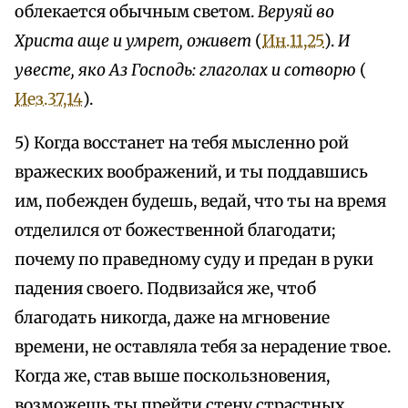
облекается обычным светом.
Веруяй во
Христа аще и умрет, оживет
(
Ин.11,25
).
И
увесте, яко Аз Господь: глаголах и сотворю
(
Иез.37,14
).
5) Когда восстанет на тебя мысленно рой
вражеских воображений, и ты поддавшись
им, побежден будешь, ведай, что ты на время
отделился от божественной благодати;
почему по праведному суду и предан в руки
падения своего. Подвизайся же, чтоб
благодать никогда, даже на мгновение
времени, не оставляла тебя за нерадение твое.
Когда же, став выше поскользновения,
возможешь ты прейти стену страстных