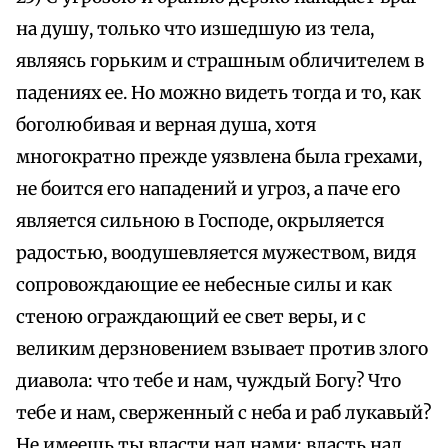
на душу, только что изшедшую из тела,
являясь горьким и страшным обличителем в
падениях ее. Но можно видеть тогда и то, как
боголюбивая и верная душа, хотя
многократно прежде уязвлена была грехами,
не боится его нападений и угроз, а паче его
является сильною в Господе, окрыляется
радостью, воодушевляется мужеством, видя
сопровождающие ее небесные силы и как
стеною ограждающий ее свет веры, и с
великим дерзновением взывает против злого
диавола: что тебе и нам, чуждый Богу? Что
тебе и нам, сверженный с неба и раб лукавый?
Не имеешь ты власти над нами; власть над