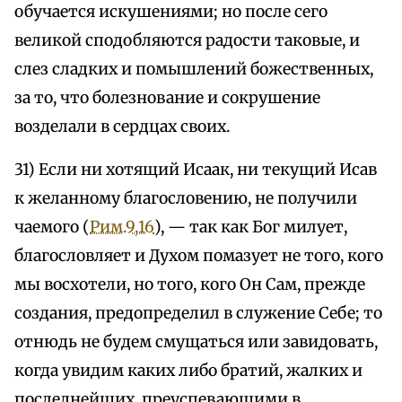
обучается искушениями; но после сего
великой сподобляются радости таковые, и
слез сладких и помышлений божественных,
за то, что болезнование и сокрушение
возделали в сердцах своих.
31) Если ни хотящий Исаак, ни текущий Исав
к желанному благословению, не получили
чаемого (
Рим.9,16
), — так как Бог милует,
благословляет и Духом помазует не того, кого
мы восхотели, но того, кого Он Сам, прежде
создания, предопределил в служение Себе; то
отнюдь не будем смущаться или завидовать,
когда увидим каких либо братий, жалких и
последнейших, преуспевающими в