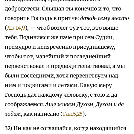
добродетели. Слышал ты конечно и то, что
говорить Господь в притче:
даждь сему место
(
Лк.14,9
), — чтоб возлег тут тот, кто выше
тебя. Подивимся же паче при сем Судии,
премудро и неизреченно присудившему,
чтобы тот, малейший и последнейший
первенствовал и предводительствовал, а мы
были последними, хотя первенствуем над
ним и подвигами и летами. Какую меру
Господь дал каждому человеку, с тою и да
соображаемся.
Аще живем Духом, Духом и да
ходим
, как написано (
Гал.5,25
).
32) Ни как не соглашайся, когда находяшийся