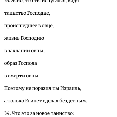
33. Ясно, что ты испугался, видя
таинство Господне,
происшедшее в овце,
жизнь Господню
в заклании овцы,
образ Господа
в смерти овцы.
Поэтому не поразил ты Израиль,
а только Египет сделал бездетным.
34. Что это за новое таинство: