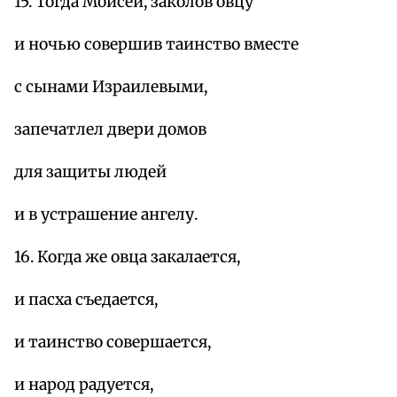
15. Тогда Моисей, заколов овцу
и ночью совершив таинство вместе
с сынами Израилевыми,
запечатлел двери домов
для защиты людей
и в устрашение ангелу.
16. Когда же овца закалается,
и пасха съедается,
и таинство совершается,
и народ радуется,