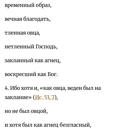
временный образ,
вечная благодать,
тленная овца,
нетленный Господь,
закланный как агнец,
воскресший как Бог.
4. Ибо хотя и, «как овца, веден был на
заклание» (
Ис. 53, 7
),
но не был овцой,
и хотя был как агнец безгласный,