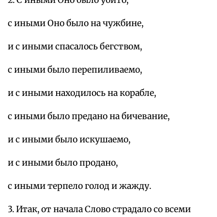
с иными Оно было на чужбине,
и с иными спасалось бегством,
с иными было перепиливаемо,
и с иными находилось на корабле,
с иными было предано на бичевание,
и с иными было искушаемо,
и с иными было продано,
с иными терпело голод и жажду.
3. Итак, от начала Слово страдало со всеми