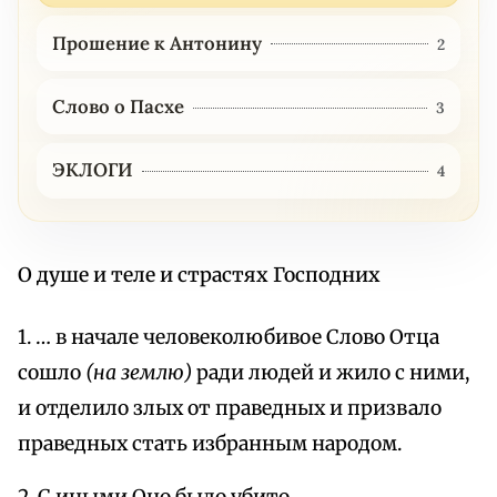
Прошение к Антонину
2
Слово о Пасхе
3
ЭКЛОГИ
4
О душе и теле и страстях Господних
1. … в начале человеколюбивое Слово Отца
сошло
(на землю)
ради людей и жило с ними,
и отделило злых от праведных и призвало
праведных стать избранным народом.
2. С иными Оно было убито,