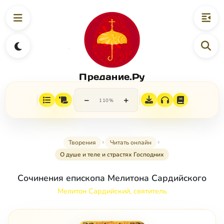
Предание.Ру
−
+
110%
Творения
Читать онлайн
О душе и теле и страстях Господних
Сочинения епископа Мелитона Сардийского
Мелитон Сардийский, святитель