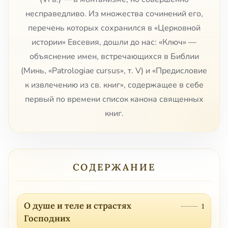
несправедливо. Из множества сочинений его,
перечень которых сохранился в «Церковной
истории» Евсевия, дошли до нас: «Ключ» —
объяснение имен, встречающихся в Библии
(Минь, «Patrologiae cursus», т. V) и «Предисловие
к извлечению из св. книг», содержащее в себе
первый по времени список канона священных
книг.
СОДЕРЖАНИЕ
О душе и теле и страстях
1
Господних