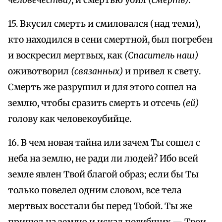
15. Вкусил смерть и смиловался (над теми),
кто находился в сени смертной, был погребен
и воскресил мертвых, как
(Спаситель наш)
оживотворил
(связанных)
и привел к свету.
Смерть же разрушил и для этого сошел на
землю, чтобы сразить смерть и отсечь
(ей)
голову как человекоубийце.
16. В чем новая тайна или зачем Ты сошел с
неба на землю, не ради ли людей? Ибо всей
земле явлен Твой благой образ; если бы Ты
только повелел одним словом, все тела
мертвых восстали бы перед Тобой. Ты же
пришел на землю и искал погибших — Твои