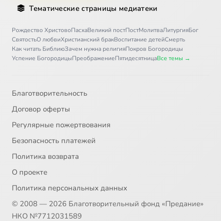
Тематические страницы медиатеки
Рождество Христово
Пасха
Великий пост
Пост
Молитва
Литургия
Бог
Святость
О любви
Христианский брак
Воспитание детей
Смерть
Как читать Библию
Зачем нужна религия
Покров Богородицы
Успение Богородицы
Преображение
Пятидесятница
Все темы →
Благотворительность
Договор оферты
Регулярные пожертвования
Безопасность платежей
Политика возврата
О проекте
Политика персональных данных
© 2008 — 2026 Благотворительный фонд «Предание»
НКО №7712031589