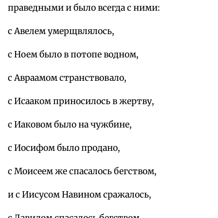
праведными и было всегда с ними:
с Авелем умерщвлялось,
с Ноем было в потопе водном,
с Авраамом странствовало,
с Исааком приносилось в жертву,
с Иаковом было на чужбине,
с Иосифом было продано,
с Моисеем же спасалось бегством,
и с Иисусом Навином сражалось,
с Давидом спасалось бегством,