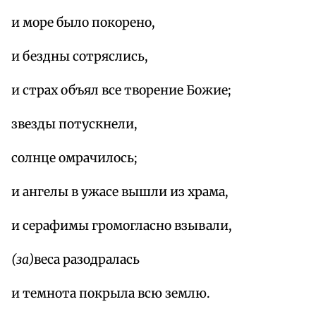
и море было покорено,
и бездны сотряслись,
и страх объял все творение Божие;
звезды потускнели,
солнце омрачилось;
и ангелы в ужасе вышли из храма,
и серафимы громогласно взывали,
(за)
веса разодралась
и темнота покрыла всю землю.