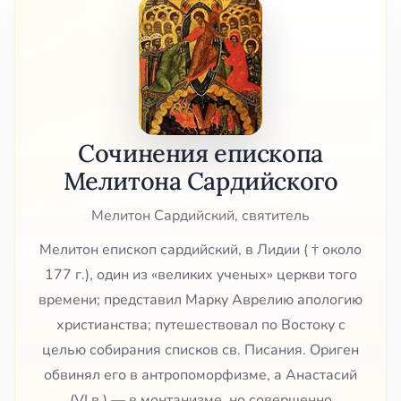
Сочинения епископа
Мелитона Сардийского
Мелитон Сардийский, святитель
Мелитон епископ сардийский, в Лидии ( † около
177 г.), один из «великих ученых» церкви того
времени; представил Марку Аврелию апологию
христианства; путешествовал по Востоку с
целью собирания списков св. Писания. Ориген
обвинял его в антропоморфизме, а Анастасий
(VI в.) — в монтанизме, но совершенно