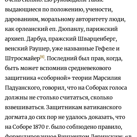
выдающиеся по положению, учености,
дарованиям, моральному авторитету люди,
как орлеанский еп. Дюпанлу, парижский
архиеп. Дарбуа, пражский Шварценберг,
венский Раушер, уже названные Гефеле и
[8]
Штросмайер
. Последний был прав, когда,
быть может вспомнив средневекового
защитника «соборной» теории Марсилия
Падуанского, говорил, что на Соборах голоса
должны не столько считаться, сколько
взвешиваться. Защитникам ватиканского
догмата до сих пор не удалось доказать, что
на Соборе 1870 г. было соблюдено правило,
формулированное Винцентом Леринским: «в