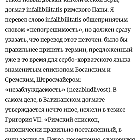
догмат infallibilitatis римского Папы. Я
перевел слово infallibilitatis общепринятым
словом «непогрешимость», но должен сразу
указать, что перевод этот неточен: было бы
правильнее принять термин, предложенный
уже в то время для сербо-хорватского языка
знаменитым епископом Босанским и
Сремским, Штросмайером:
«незаблуждаемость» (nezabludlivost). В
самом деле, в Ватиканском догмате
утверждается нечто иное, нежели в тезисе
Григория VII: «Римский епископ,
канонически правильно поставленный, в
силу заслуг св. Петра, несомненно, становится