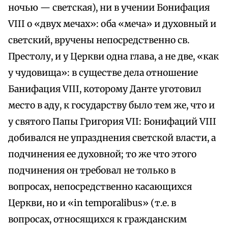
ночью — светская), ни в учении Бонифация
VIII о «двух мечах»: оба «меча» и духовный и
светский, вручены непосредственно св.
Престолу, и у Церкви одна глава, а не две, «как
у чудовища»: в существе дела отношение
Банифация VIII, которому Данте уготовил
место в аду, к государству было тем же, что и
у святого Папы Григория VII: Бонифаций VIII
добивался не упразднения светской власти, а
подчинения ее духовной; то же что этого
подчинения он требовал не только в
вопросах, непосредственно касающихся
Церкви, но и «in temporalibus» (т.е. в
вопросах, относящихся к гражданским