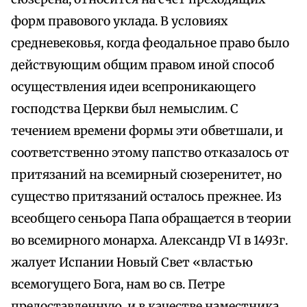
форм правового уклада. В условиях
средневековья, когда феодальное право было
действующим общим правом иной способ
осуществления идеи всепроникающего
господства Церкви был немыслим. С
течением времени формы эти обветшали, и
соответственно этому папство отказалось от
притязаний на всемирный сюзеренитет, но
существо притязаний осталось прежнее. Из
всеобщего сеньора Папа обращается в теории
во всемирного монарха. Александр VI в 1493г.
жалует Испании Новый Свет «властью
всемогущего Бога, нам во св. Петре
предоставленную, и в качестве наместника