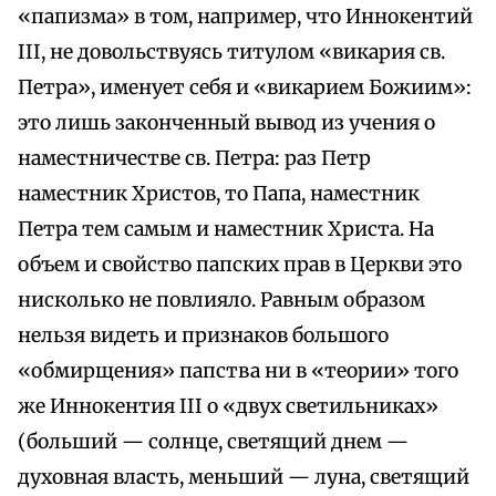
«папизма» в том, например, что Иннокентий
III, не довольствуясь титулом «викария св.
Петра», именует себя и «викарием Божиим»:
это лишь законченный вывод из учения о
наместничестве св. Петра: раз Петр
наместник Христов, то Папа, наместник
Петра тем самым и наместник Христа. На
объем и свойство папских прав в Церкви это
нисколько не повлияло. Равным образом
нельзя видеть и признаков большого
«обмирщения» папства ни в «теории» того
же Иннокентия III о «двух светильниках»
(больший — солнце, светящий днем —
духовная власть, меньший — луна, светящий