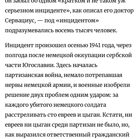
он забыл об одном «кратком и не таком уж
серьезном инциденте», как описал его доктор
Сервациус, — под «инцидентом»
подразумевались восемь тысяч человек.
Инцидент произошел осенью 1941 года, через
полгода после немецкой оккупации сербской
части Югославии. Здесь началась
партизанская война, немало потрепавшая
нервы немецкой армии, и военные изобрели
решение двух проблем одним ударом: за
каждого убитого немецкого солдата
расстреливать сто евреев и цыган. Кстати, ни
евреев ни цыган среди партизан не было, но,
как выразился ответственный гражданский