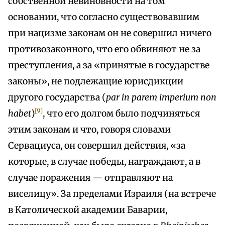
собственной невиновности на том
основании, что согласно существовавшим
при нацизме законам он не совершил ничего
противозаконного, что его обвиняют не за
преступления, а за «принятые в государстве
законы», не подлежащие юрисдикции
другого государства (
par in parem imperium non
[9]
habet
)
, что его долгом было подчиняться
этим законам и что, говоря словами
Сервациуса, он совершил действия, «за
которые, в случае победы, награждают, а в
случае поражения — отправляют на
виселицу». За пределами Израиля (на встрече
в Католической академии Баварии,