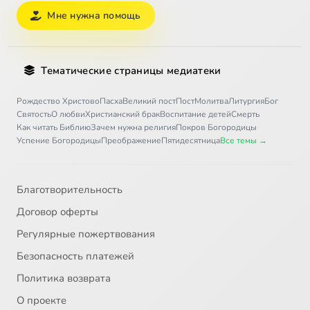
Мне нужна помощь
Тематические страницы медиатеки
Рождество Христово
Пасха
Великий пост
Пост
Молитва
Литургия
Бог
Святость
О любви
Христианский брак
Воспитание детей
Смерть
Как читать Библию
Зачем нужна религия
Покров Богородицы
Успение Богородицы
Преображение
Пятидесятница
Все темы →
Благотворительность
Договор оферты
Регулярные пожертвования
Безопасность платежей
Политика возврата
О проекте