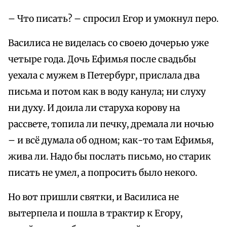
– Что писать? – спросил Егор и умокнул перо.
Василиса не виделась со своею дочерью уже
четыре года. Дочь Ефимья после свадьбы
уехала с мужем в Петербург, прислала два
письма и потом как в воду канула; ни слуху
ни духу. И доила ли старуха корову на
рассвете, топила ли печку, дремала ли ночью
– и всё думала об одном; как-то там Ефимья,
жива ли. Надо бы послать письмо, но старик
писать не умел, а попросить было некого.
Но вот пришли святки, и Василиса не
вытерпела и пошла в трактир к Егору,