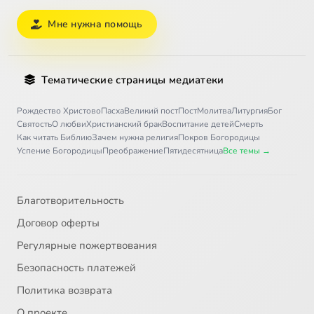
Мне нужна помощь
Тематические страницы медиатеки
Рождество Христово
Пасха
Великий пост
Пост
Молитва
Литургия
Бог
Святость
О любви
Христианский брак
Воспитание детей
Смерть
Как читать Библию
Зачем нужна религия
Покров Богородицы
Успение Богородицы
Преображение
Пятидесятница
Все темы →
Благотворительность
Договор оферты
Регулярные пожертвования
Безопасность платежей
Политика возврата
О проекте