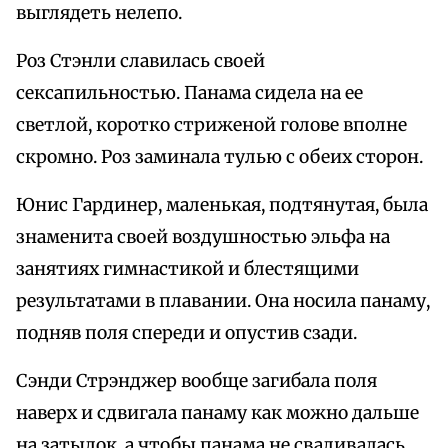
выглядеть нелепо.
Роз Стэнли славилась своей
сексапильностью. Панама сидела на ее
светлой, коротко стриженой голове вполне
скромно. Роз заминала тулью с обеих сторон.
Юнис Гардинер, маленькая, подтянутая, была
знаменита своей воздушностью эльфа на
занятиях гимнастикой и блестящими
результатами в плавании. Она носила панаму,
подняв поля спереди и опустив сзади.
Сэнди Стрэнджер вообще загибала поля
наверх и сдвигала панаму как можно дальше
на затылок, а чтобы панама не сваливалась,