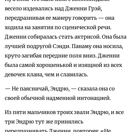
весело издевались над Дженни Грэй,
передразнивая ее манеру говорить — она
ходила на занятия по сценической речи.
Дженни собиралась стать актрисой. Она была
лучшей подругой Сэнди. Панаму она носила,
круто загибая передние поля вниз. Дженни
была самой хорошенькой и изящной из всех
девочек клана, чем и славилась.
— Не паясничай, Эндрю, — сказала она со
своей обычной надменной интонацией.
Из пяти мальчиков троих звали Эндрю, и все
три Эндрю тут же принялись
передразнивать Дженни, повторяя: «Не