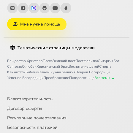
Мне нужна помощь
Тематические страницы медиатеки
Рождество Христово
Пасха
Великий пост
Пост
Молитва
Литургия
Бог
Святость
О любви
Христианский брак
Воспитание детей
Смерть
Как читать Библию
Зачем нужна религия
Покров Богородицы
Успение Богородицы
Преображение
Пятидесятница
Все темы →
Благотворительность
Договор оферты
Регулярные пожертвования
Безопасность платежей