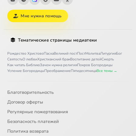
Мне нужна помощь
Тематические страницы медиатеки
Рождество Христово
Пасха
Великий пост
Пост
Молитва
Литургия
Бог
Святость
О любви
Христианский брак
Воспитание детей
Смерть
Как читать Библию
Зачем нужна религия
Покров Богородицы
Успение Богородицы
Преображение
Пятидесятница
Все темы →
Благотворительность
Договор оферты
Регулярные пожертвования
Безопасность платежей
Политика возврата