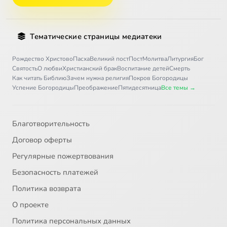
Тематические страницы медиатеки
Рождество Христово
Пасха
Великий пост
Пост
Молитва
Литургия
Бог
Святость
О любви
Христианский брак
Воспитание детей
Смерть
Как читать Библию
Зачем нужна религия
Покров Богородицы
Успение Богородицы
Преображение
Пятидесятница
Все темы →
Благотворительность
Договор оферты
Регулярные пожертвования
Безопасность платежей
Политика возврата
О проекте
Политика персональных данных