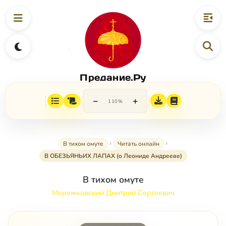
Предание.Ру
−
+
110%
В тихом омуте
Читать онлайн
В ОБЕЗЬЯНЬИХ ЛАПАХ (о Леониде Андрееве)
В тихом омуте
Мережковский Дмитрий Сергеевич