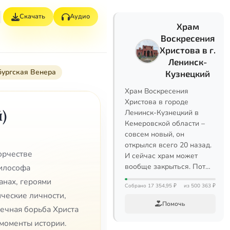
Скачать
Аудио
Храм
Воскресения
Христова в г.
Ленинск-
бургская Венера
Кузнецкий
Храм Воскресения
Христова в городе
)
Ленинск-Кузнецкий в
Кемеровской области –
совсем новый, он
открылся всего 20 назад.
орчестве
И сейчас храм может
вообще закрыться. Пот…
философа
анах, героями
Собрано 17 354,95 ₽
из 500 363 ₽
ческие личности,
Помочь
вечная борьба Христа
 моменты истории.