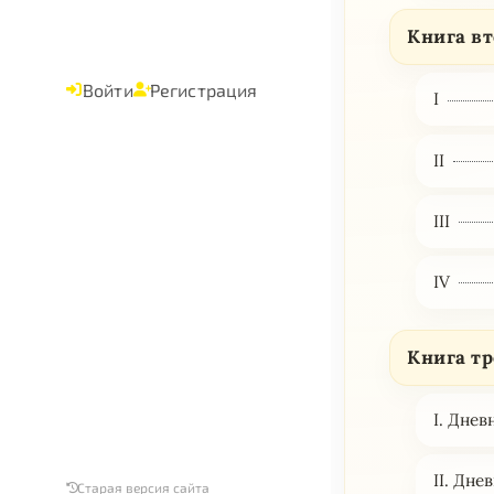
Книга вт
Войти
Регистрация
I
II
III
IV
Книга тр
I. Дне
II. Дне
Старая версия сайта