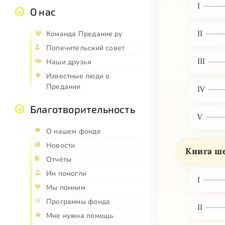
I
О нас
II
Команда Предание.ру
Попечительский совет
III
Наши друзья
Известные люди о
Предании
IV
Благотворительность
V
О нашем фонде
Новости
Книга ше
Отчёты
Им помогли
I
Мы помним
Программы фонда
II
Мне нужна помощь