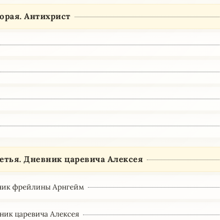
орая. Антихрист
етья. Дневник царевича Алексея
вник фрейлины Арнгейм
вник царевича Алексея