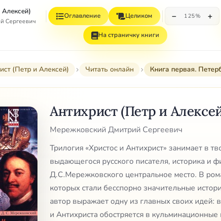
 Алексей)
−
+
Оглавление
Целиком
125%
й Сергеевич
На страничку книги
ист (Петр и Алексей)
Читать онлайн
Книга первая. Петер
Антихрист (Петр и Алексей
Мережковский Дмитрий Сергеевич
Трилогия «Христос и Антихрист» занимает в тв
выдающегося русского писателя, историка и 
Д.С.Мережковского центральное место. В ром
которых стали бесспорно значительные истори
автор выражает одну из главных своих идей: 
и Антихриста обостряется в кульминационные