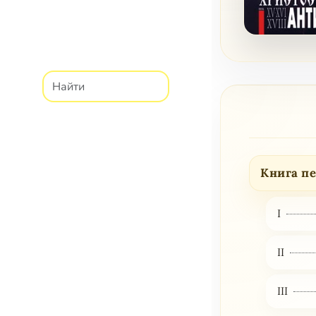
Книга пе
I
II
III