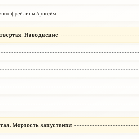
невник фрейлины Арнгейм
етвертая. Наводнение
тая. Мерзость запустения