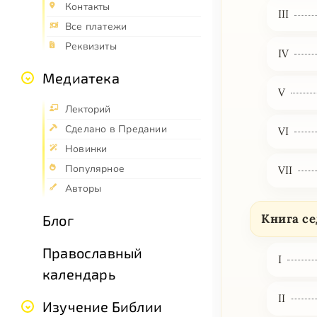
Контакты
III
Все платежи
Реквизиты
IV
Медиатека
V
Лекторий
Сделано в Предании
VI
Новинки
Популярное
VII
Авторы
Книга с
Блог
Православный
I
календарь
II
Изучение Библии