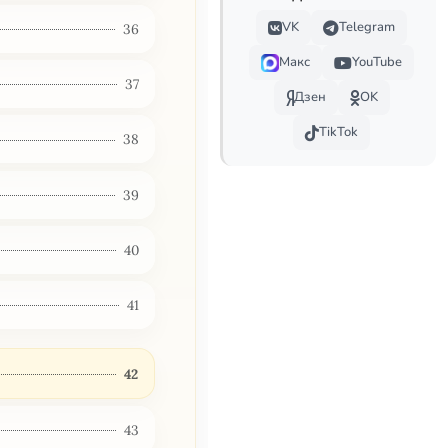
VK
Telegram
36
Макс
YouTube
37
Дзен
OK
TikTok
38
39
40
41
42
43