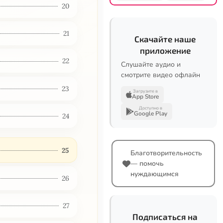
20
21
Скачайте наше
приложение
22
Слушайте аудио и
смотрите видео офлайн
23
Загрузите в
App Store
Доступно в
Google Play
24
25
Благотворительность
— помочь
нуждающимся
26
27
Подписаться на