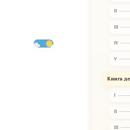
II
III
IV
V
Книга де
I
II
III