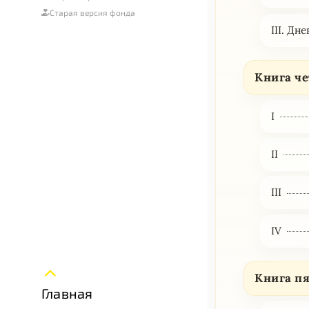
Старая версия фонда
III. Д
Книга ч
I
II
III
IV
Книга пя
Главная