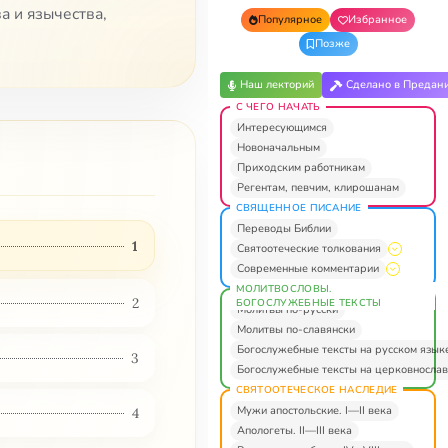
а и язычества,
Популярное
Избранное
Позже
Наш лекторий
Сделано в Предан
С ЧЕГО НАЧАТЬ
Интересующимся
Новоначальным
Приходским работникам
Регентам, певчим, клирошанам
СВЯЩЕННОЕ ПИСАНИЕ
Переводы Библии
1
Святоотеческие толкования
Современные комментарии
МОЛИТВОСЛОВЫ.
2
БОГОСЛУЖЕБНЫЕ ТЕКСТЫ
Молитвы по-русски
Молитвы по-славянски
Богослужебные тексты на русском язык
3
Богослужебные тексты на церковнослав
СВЯТООТЕЧЕСКОЕ НАСЛЕДИЕ
Мужи апостольские. I—II века
4
Апологеты. II—III века