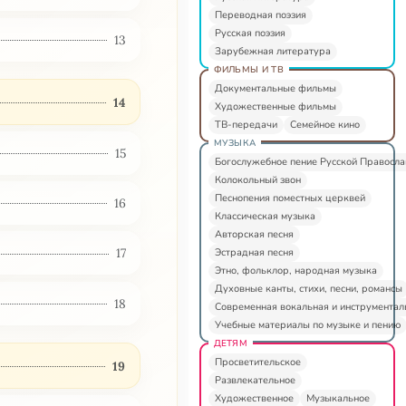
Переводная поэзия
Русская поэзия
13
Зарубежная литература
ФИЛЬМЫ И ТВ
Документальные фильмы
14
Художественные фильмы
ТВ-передачи
Семейное кино
МУЗЫКА
15
Богослужебное пение Русской Правосл
Колокольный звон
Песнопения поместных церквей
16
Классическая музыка
Авторская песня
17
Эстрадная песня
Этно, фольклор, народная музыка
Духовные канты, стихи, песни, романсы
18
Современная вокальная и инструментал
Учебные материалы по музыке и пению
ДЕТЯМ
Просветительское
19
Развлекательное
Художественное
Музыкальное