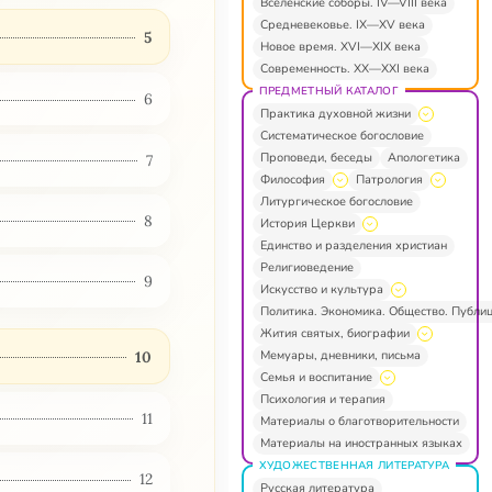
Вселенские соборы. IV—VIII века
Средневековье. IX—XV века
5
Новое время. XVI—XIX века
Современность. XX—XXI века
ПРЕДМЕТНЫЙ КАТАЛОГ
6
Практика духовной жизни
Систематическое богословие
Проповеди, беседы
Апологетика
7
Философия
Патрология
Литургическое богословие
8
История Церкви
Единство и разделения христиан
Религиоведение
9
Искусство и культура
Политика. Экономика. Общество. Публи
Жития святых, биографии
Мемуары, дневники, письма
10
Семья и воспитание
Психология и терапия
11
Материалы о благотворительности
Материалы на иностранных языках
ХУДОЖЕСТВЕННАЯ ЛИТЕРАТУРА
12
Русская литература