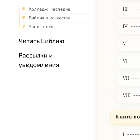
III
Колледж Наследие
Библия в искусстве
IV
Записаться
Читать Библию
V
Рассылки и
VI
уведомления
VII
VIII
Книга в
I