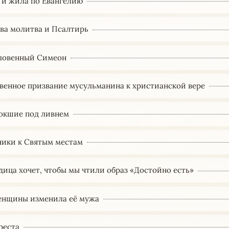
 и жила по Евангелию
ва молитва и Псалтирь
ловенный Симеон
венное призвание мусульманина к христианской вере
окшие под ливнем
ики к Святым местам
дица хочет, чтобы мы чтили образ «Достойно есть»
енщины изменила её мужа
реста