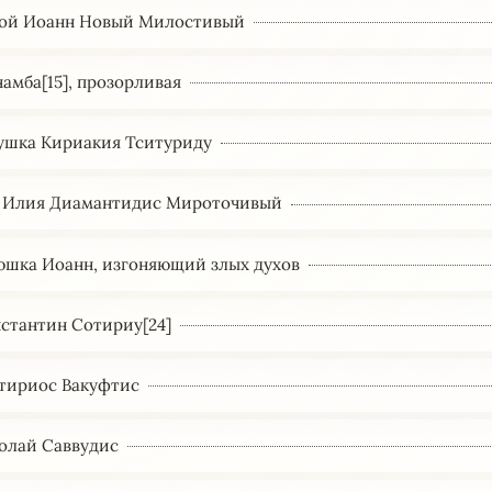
ятой Иоанн Новый Милостивый
енамба[15], прозорливая
тушка Кириакия Тситуриду
ц Илия Диамантидис Мироточивый
тюшка Иоанн, изгоняющий злых духов
нстантин Сотириу[24]
Сотириос Вакуфтис
колай Саввудис