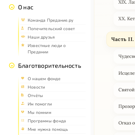
XIX. Л
О нас
XX. Ке
Команда Предание.ру
Попечительский совет
Наши друзья
Часть II
Известные люди о
Предании
Чудесн
Благотворительность
Исцеле
О нашем фонде
Новости
Святой
Отчёты
Им помогли
Прозор
Мы помним
Программы фонда
Огказ 
Мне нужна помощь