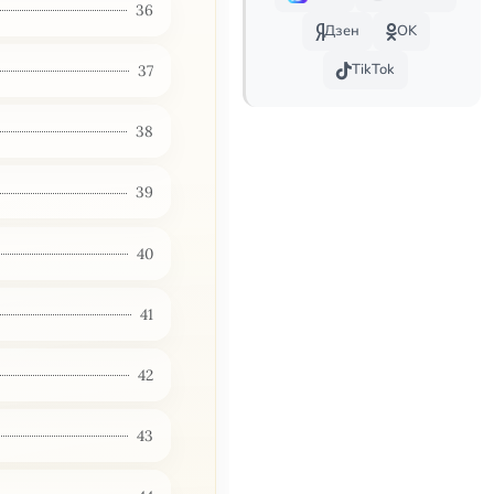
36
Дзен
OK
TikTok
37
38
39
40
41
42
43