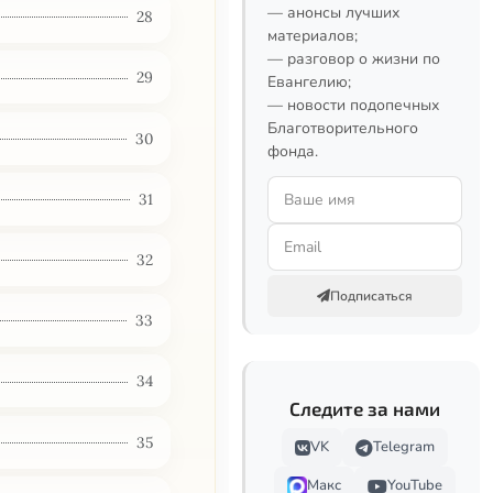
— анонсы лучших
28
материалов;
— разговор о жизни по
29
Евангелию;
— новости подопечных
Благотворительного
30
фонда.
31
32
Подписаться
33
34
Следите за нами
35
VK
Telegram
Макс
YouTube