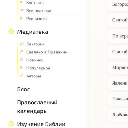
Контакты
Богоро
Все платежи
Реквизиты
Святой
Медиатека
По вере
Лекторий
Святой
Сделано в Предании
Новинки
Миряне
Популярное
Авторы
Явлени
Блог
Наказа
Православный
календарь
Любовь
Изучение Библии