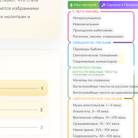
твуют, что стать
Наш лекторий
Сделано в Предан
аются избранники
С ЧЕГО НАЧАТЬ
их молитвам и
Интересующимся
Новоначальным
Приходским работникам
Регентам, певчим, клирошанам
СВЯЩЕННОЕ ПИСАНИЕ
Переводы Библии
Святоотеческие толкования
Современные комментарии
МОЛИТВОСЛОВЫ.
БОГОСЛУЖЕБНЫЕ ТЕКСТЫ
Молитвы по-русски
Молитвы по-славянски
Богослужебные тексты на русском язык
1
Богослужебные тексты на церковнослав
СВЯТООТЕЧЕСКОЕ НАСЛЕДИЕ
Мужи апостольские. I—II века
2
Апологеты. II—III века
Вселенские соборы. IV—VIII века
Средневековье. IX—XV века
3
Новое время. XVI—XIX века
Современность. XX—XXI века