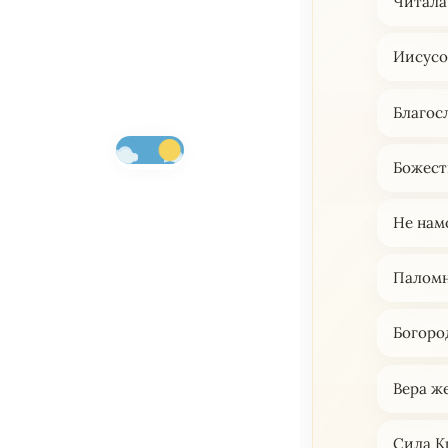
Читала
Иисусо
Благос
Божест
Не нам
Паломн
Богоро
Вера ж
Сила К