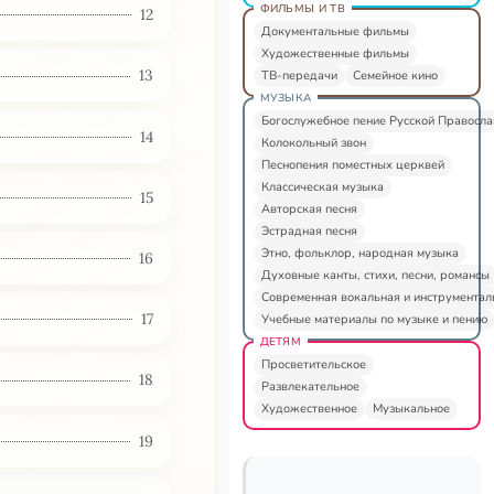
ФИЛЬМЫ И ТВ
12
Документальные фильмы
Художественные фильмы
13
ТВ-передачи
Семейное кино
МУЗЫКА
Богослужебное пение Русской Правосл
14
Колокольный звон
Песнопения поместных церквей
Классическая музыка
15
Авторская песня
Эстрадная песня
Этно, фольклор, народная музыка
16
Духовные канты, стихи, песни, романсы
Современная вокальная и инструментал
17
Учебные материалы по музыке и пению
ДЕТЯМ
Просветительское
18
Развлекательное
Художественное
Музыкальное
19