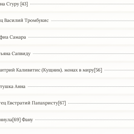
на Сгуру [43]
тец Василий Тромбукис
Софиа Самара
атьяна Сапвиду
митрий Каливитис (Кущник). монах в миру[56]
атушка Анна
Отец Евстратий Папахристу[67]
Яннула[69] Фану