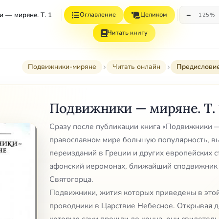
−
 — миряне. Т. 1
Оглавление
Целиком
125%
Читать книгу
Подвижники-миряне
Читать онлайн
Предислови
Подвижники — миряне. Т. 
Сразу после публикации книга «Подвижники 
православном мире большую популярность, в
переизданий в Греции и других европейских с
афонский иеромонах, ближайший сподвижник 
Святогорца.
Подвижники, жития которых приведены в этой
проводники в Царствие Небесное. Открывая до