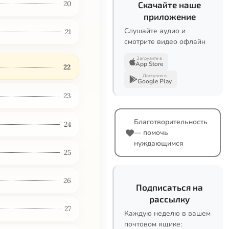
20
Скачайте наше
приложение
Слушайте аудио и
21
смотрите видео офлайн
Загрузите в
App Store
22
Доступно в
Google Play
23
Благотворительность
24
— помочь
нуждающимся
25
26
Подписаться на
рассылку
27
Каждую неделю в вашем
почтовом ящике: