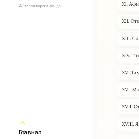
XI. Афи
Старая версия фонда
XII. О
ХIII. 
XIV. Т
XV. Ди
XVI. М
XVII. 
XVIII. 
Главная