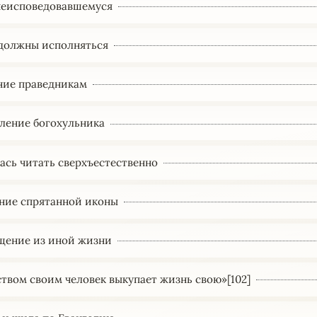
неисповедовавшемуся
должны исполняться
ние праведникам
ление богохульника
ась читать сверхъестественно
ние спрятанной иконы
щение из иной жизни
ством своим человек выкупает жизнь свою»[102]