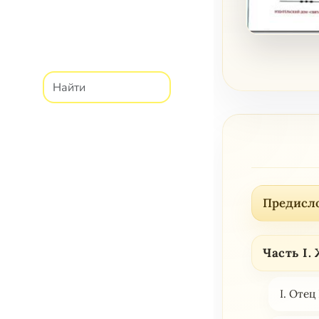
Предисл
Часть I
I. Отец