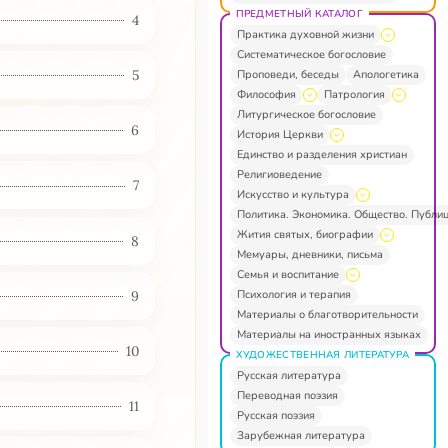
ПРЕДМЕТНЫЙ КАТАЛОГ
4
Практика духовной жизни
Систематическое богословие
5
Проповеди, беседы
Апологетика
Философия
Патрология
Литургическое богословие
6
История Церкви
Единство и разделения христиан
Религиоведение
7
Искусство и культура
Политика. Экономика. Общество. Публи
Жития святых, биографии
8
Мемуары, дневники, письма
Семья и воспитание
Психология и терапия
9
Материалы о благотворительности
Материалы на иностранных языках
10
ХУДОЖЕСТВЕННАЯ ЛИТЕРАТУРА
Русская литература
Переводная поэзия
11
Русская поэзия
Зарубежная литература