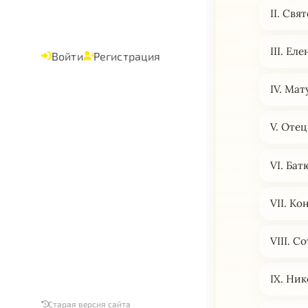
II. Св
III. Ел
Войти
Регистрация
IV. Ма
V. Оте
VI. Ба
VII. Ко
VIII. 
IX. Ни
Старая версия сайта