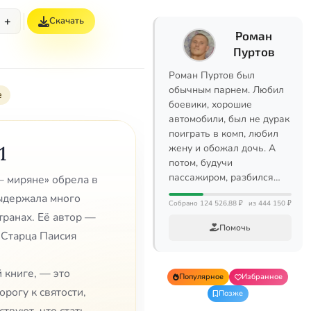
+
Скачать
Роман
Пуртов
Роман Пуртов был
обычным парнем. Любил
е
боевики, хорошие
автомобили, был не дурак
поиграть в комп, любил
1
жену и обожал дочь. А
потом, будучи
пассажиром, разбился…
— миряне» обрела в
ыдержала много
Собрано 124 526,88 ₽
из 444 150 ₽
транах. Её автор —
Помочь
Старца Паисия
 книге, — это
Популярное
Избранное
рогу к святости,
Позже