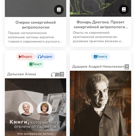
Фонарь Диогена. Проект
Очерки синергийной
синергийной антропологии
антропологии
в современном
Опыты по современной
Первое систематическое
гуманитарном контексте
христианской антропологии:
изложение системы вероятно
духовные практики (исихазм и
главного современного русского
дзен-буддизм), практики…
православного мысли…
Видео
Аудио
Книга
Текст
Дударев Андрей Николаевич
Дальская Алина