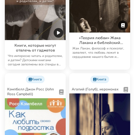
«Теория любви» Жака
Лакана и библейский
Книги, которые могут
символизм
Жак Лакан, философ и психолог,
отвлечь от гаджетов
заявляет, что любовь лежит в
Что интересно читать и родителям,
сердцевине нашего бытия и
и детям? Детскими книгами
нуждается в пр…
сегодня заполнены все стенды в
магазинах…
Книга
Книга
Кэмпбелл Джон Росс (John
Агапий (Голуб), иеромонах
Ross Campbell)