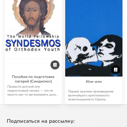
Пособие по подготовке
лагерей (Синдесмос)
Или-или
Провести детский или
подростковый лагерь — это не
Первое крупное произведение
просто как-то организовать досуг
величайшего христианского
детей. У каждого …
экзистенциалиста Сёрена
Кьеркегора
Подписаться на рассылку: