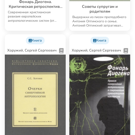
Фонарь Диогена.
Критическая ретроспектива
Советы супругам и
европейской антропологии
родителям
Современная христианская
ревизия европейских
Выдержки из писем преподобного
антропологических систем (от
Антония Оптинского о семье.
Аристотеля до Фуко)
Антоний Оптинский затрагивал
самые разные…
Книга
Книга
Хоружий, Сергей Сергеевич
Хоружий, Сергей Сергеевич