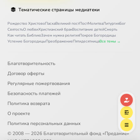
Тематические страницы медиатеки
Рождество Христово
Пасха
Великий пост
Пост
Молитва
Литургия
Бог
Святость
О любви
Христианский брак
Воспитание детей
Смерть
Как читать Библию
Зачем нужна религия
Покров Богородицы
Успение Богородицы
Преображение
Пятидесятница
Все темы →
Благотворительность
Договор оферты
Регулярные пожертвования
Безопасность платежей
Политика возврата
О проекте
Политика персональных данных
© 2008 — 2026 Благотворительный фонд «Предание»