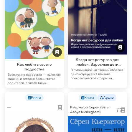
Когда нет ресурсов для
Как любить своего
любви: Взрослые дети
подростка
дисфункциональных семей
В публикации наглядным образом
в пастырской практике
демонстрируется влияние
Воспитание подростка — нелегкая
психологической сферы на
задача, и сегодня большинство
религиозный опыт. Ав…
родителей, а число таких
родителей уве…
Книга
Книга
Аудио
—
Кьеркегор Сёрен (Søren
Aabye Kierkegaard)