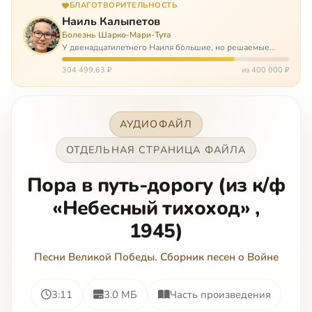
БЛАГОТВОРИТЕЛЬНОСТЬ
Наиль Калыпетов
Болезнь Шарко-Мари-Тута
У двенадцатилетнего Наиля большие, но решаемые
проблемы. Он болен редкой болезнью, которая ставит
перед ним множество непростых задача, угрожая в
304 499,63 ₽
из 400 000 ₽
противном случае парализацией и да…
АУДИОФАЙЛ
ОТДЕЛЬНАЯ СТРАНИЦА ФАЙЛА
Пора в путь-дорогу (из к/ф
«Небесный тихоход» ,
1945)
Песни Великой Победы. Сборник песен о Войне
3:11
3.0 МБ
Часть произведения