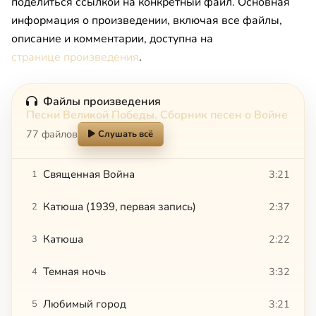
поделиться ссылкой на конкретный файл. Основная
информация о произведении, включая все файлы,
описание и комментарии, доступна на
странице произведения
.
Файлы произведения
Песни Великой Победы. Сборник песен о Войне
77 файлов
Слушать всё
Священная Война
3:21
1
Катюша (1939, первая запись)
2:37
2
Катюша
2:22
3
Темная ночь
3:32
4
Любимый город
3:21
5