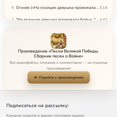
Огонёк («На позиции девушка провожала бойца», 1943)
3:14
6
"На позиции девушка провожала бойца..."
4:42
7
"Прощайте, скалистые горы..."
3:05
8
"Эх, дороги..."
4:10
9
Произведение «Песни Великой Победы.
Двадцать второго июня, ровно в четыре часа (мелодия «Синего платочка», текст 1941)
2:58
10
Сборник песен о Войне»
Все аудиофайлы, описание и комментарии — на странице
Синий платочек
2:38
11
произведения
Перейти к произведению
"На солнечной поляночке..."
3:34
12
В землянке (вариант 1942)
3:03
13
Землянка
2:59
14
Подписаться на рассылку:
Каждую неделю в вашем почтовом ящике:
Смуглянка (из к/ф «В бой идут одни старики»)
3:27
15