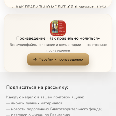
КАК ПРАВИЛЬНО МОЛИТЬСЯ. Фрагмент 07
10:54
7
КАК ПРАВИЛЬНО МОЛИТЬСЯ. Фрагмент 08
1:36
8
КАК ПРАВИЛЬНО МОЛИТЬСЯ. Фрагмент 09
1:44
9
Произведение «Как правильно молиться»
КАК ПРАВИЛЬНО МОЛИТЬСЯ. Фрагмент 10
10:27
10
Все аудиофайлы, описание и комментарии — на странице
произведения
КАК ПРАВИЛЬНО МОЛИТЬСЯ. Фрагмент 11
6:01
11
Перейти к произведению
КАК ПРАВИЛЬНО МОЛИТЬСЯ. Фрагмент 12
2:43
12
КАК ПРАВИЛЬНО МОЛИТЬСЯ. Фрагмент 13
4:05
13
Сейчас
Подписаться на рассылку:
КАК ПРАВИЛЬНО МОЛИТЬСЯ. Фрагмент 14
7:12
14
Каждую неделю в вашем почтовом ящике:
— анонсы лучших материалов;
— новости подопечных Благотворительного фонда;
— разговор о жизни по Евангелию.