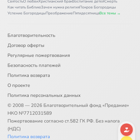
Святость
О любви
Христианский брак
Воспитание детей
Смерть
Как читать Библию
Зачем нужна религия
Покров Богородицы
Успение Богородицы
Преображение
Пятидесятница
Все темы →
Благотворительность
Договор оферты
Регулярные пожертвования
Безопасность платежей
Политика возврата
О проекте
Политика персональных данных
© 2008 — 2026 Благотворительный фонд «Предание»
НКО №7712031589
Пожертвование согласно ст.582 ГК РФ. Без налога
(НДС)
Политика возврата