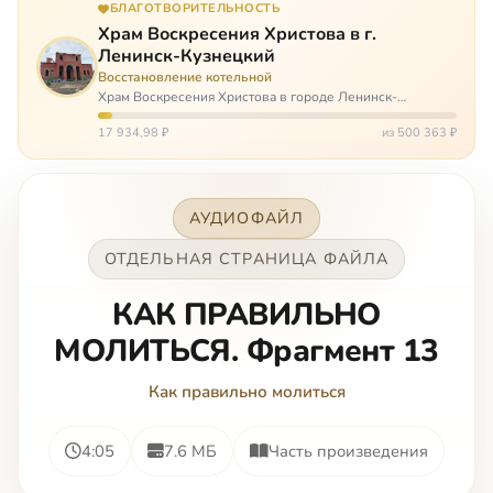
БЛАГОТВОРИТЕЛЬНОСТЬ
Храм Воскресения Христова в г.
Ленинск-Кузнецкий
Восстановление котельной
Храм Воскресения Христова в городе Ленинск-
Кузнецкий в Кемеровской области – совсем новый, он
открылся всего 20 назад. И сейчас храм может вообще
17 934,98 ₽
из 500 363 ₽
закрыться. Потому что это Сибирь,…
АУДИОФАЙЛ
ОТДЕЛЬНАЯ СТРАНИЦА ФАЙЛА
КАК ПРАВИЛЬНО
МОЛИТЬСЯ. Фрагмент 13
Как правильно молиться
4:05
7.6 МБ
Часть произведения