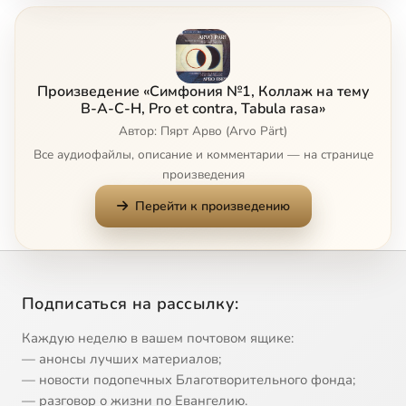
Tabula rasa, концерт для 2-х скрипок, подготовленного фортепиано и струнного оркестра (1977). Молчание
18:19
8
Сейчас
Произведение «Симфония №1, Коллаж на тему
B-A-C-H, Pro et contra, Tabula rasa»
Автор: Пярт Арво (Arvo Pärt)
Все аудиофайлы, описание и комментарии — на странице
произведения
Перейти к произведению
Подписаться на рассылку:
Каждую неделю в вашем почтовом ящике:
— анонсы лучших материалов;
— новости подопечных Благотворительного фонда;
— разговор о жизни по Евангелию.