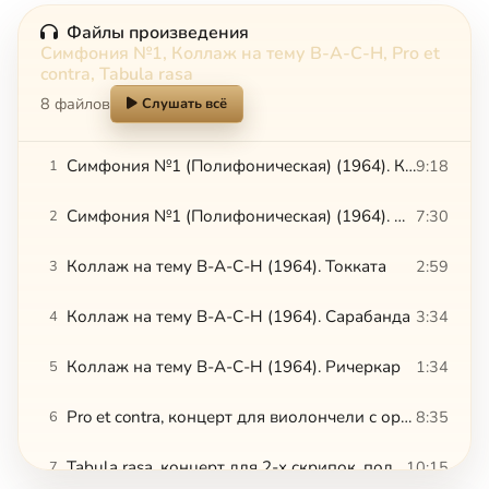
Файлы произведения
Симфония №1, Коллаж на тему B-A-C-H, Pro et
contra, Tabula rasa
8 файлов
Слушать всё
Симфония №1 (Полифоническая) (1964). Каноны
9:18
1
Симфония №1 (Полифоническая) (1964). Прелюдия и фуга
7:30
2
Коллаж на тему B-A-C-H (1964). Токката
2:59
3
Коллаж на тему B-A-C-H (1964). Сарабанда
3:34
4
Коллаж на тему B-A-C-H (1964). Ричеркар
1:34
5
Pro et contra, концерт для виолончели с оркестром (1966). I. Maestoso - II. Largo - III. Allegro
8:35
6
Tabula rasa, концерт для 2-х скрипок, подготовленного фортепиано и струнного оркестра (1977). Игра
10:15
7