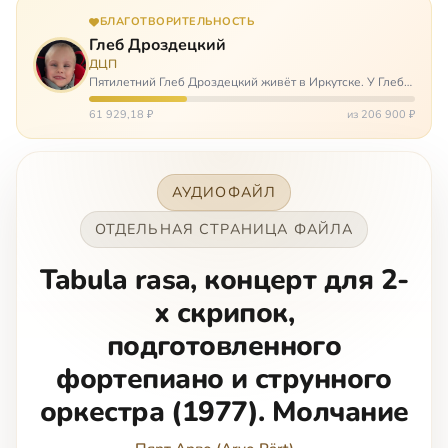
БЛАГОТВОРИТЕЛЬНОСТЬ
Глеб Дроздецкий
ДЦП
Пятилетний Глеб Дроздецкий живёт в Иркутске. У Глеба
ДЦП из-за перенесённого в младенчестве менингита,
но его положение осложняется эпилепсией, с которой
61 929,18 ₽
из 206 900 ₽
долгое время была невозмож…
АУДИОФАЙЛ
ОТДЕЛЬНАЯ СТРАНИЦА ФАЙЛА
Tabula rasa, концерт для 2-
х скрипок,
подготовленного
фортепиано и струнного
оркестра (1977). Молчание