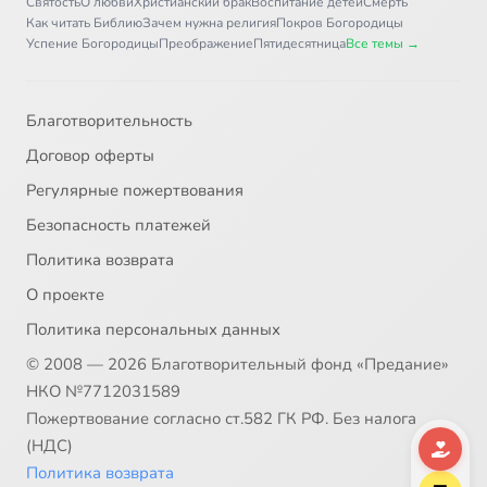
Святость
О любви
Христианский брак
Воспитание детей
Смерть
Как читать Библию
Зачем нужна религия
Покров Богородицы
Успение Богородицы
Преображение
Пятидесятница
Все темы →
Благотворительность
Договор оферты
Регулярные пожертвования
Безопасность платежей
Политика возврата
О проекте
Политика персональных данных
© 2008 — 2026 Благотворительный фонд «Предание»
НКО №7712031589
Пожертвование согласно ст.582 ГК РФ. Без налога
(НДС)
Политика возврата