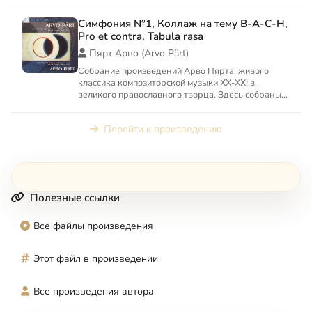
Симфония №1, Коллаж на тему B-A-C-H,
Pro et contra, Tabula rasa
Пярт Арво (Arvo Pärt)
Собрание произведений Арво Пярта, живого
классика композиторской музыки XX-XXI в.,
великого православного творца. Здесь собраны
его шедевры еще советс...
Перейти к произведению
Полезные ссылки
Все файлы произведения
Этот файл в произведении
Все произведения автора