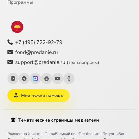
Программы
+7 (495) 722-92-79
fond@predanie.ru
support@predanie.ru
(техн.вопросы)
Мне нужна помощь
Тематические страницы медиатеки
Рождество Христово
Пасха
Великий пост
Пост
Молитва
Литургия
Бог