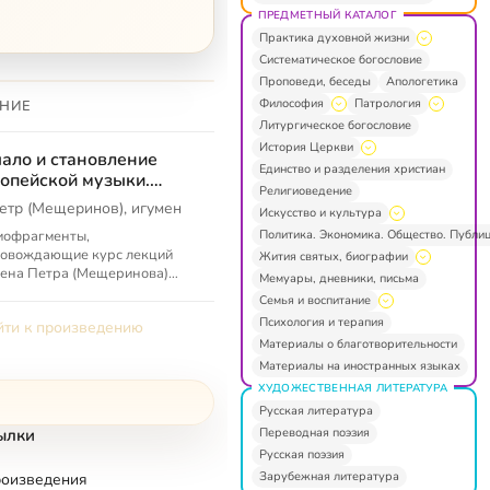
ПРЕДМЕТНЫЙ КАТАЛОГ
Практика духовной жизни
Систематическое богословие
Проповеди, беседы
Апологетика
Философия
Патрология
НИЕ
Литургическое богословие
История Церкви
ало и становление
Единство и разделения христиан
опейской музыки.
Религиоведение
полнительные
етр (Мещеринов), игумен
Искусство и культура
териалы
Политика. Экономика. Общество. Публи
иофрагменты,
ровождающие курс лекций
Жития святых, биографии
ена Петра (Мещеринова)
Мемуары, дневники, письма
ало и становление
Семья и воспитание
пейской музыки»
Психология и терапия
ти к произведению
Материалы о благотворительности
Материалы на иностранных языках
ХУДОЖЕСТВЕННАЯ ЛИТЕРАТУРА
Русская литература
Переводная поэзия
ылки
Русская поэзия
Зарубежная литература
роизведения