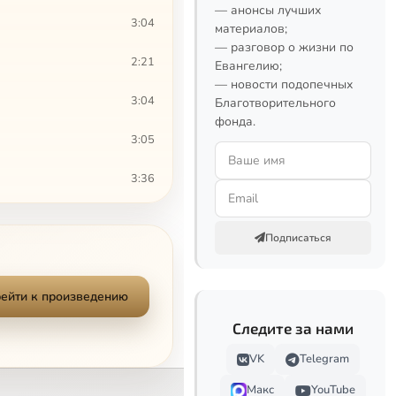
— анонсы лучших
3:04
материалов;
— разговор о жизни по
2:21
Евангелию;
— новости подопечных
3:04
Благотворительного
фонда.
3:05
3:36
1:42
Подписаться
4:47
4:33
ейти к произведению
Следите за нами
2:18
VK
Telegram
2:37
Макс
YouTube