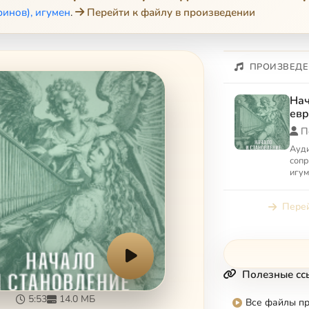
инов), игумен
.
Перейти к файлу в произведении
ПРОИЗВЕДЕ
Нач
евр
До
П
ма
Ауд
соп
игум
«Нач
евро
Перей
Полезные сс
5:53
14.0 МБ
Все файлы п