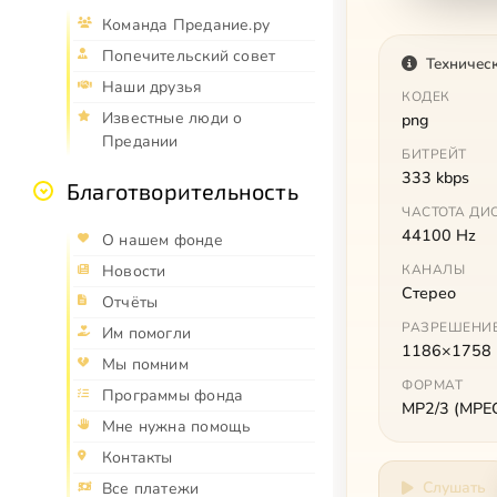
Команда Предание.ру
Попечительский совет
Техничес
Наши друзья
КОДЕК
Известные люди о
png
Предании
БИТРЕЙТ
333 kbps
Благотворительность
ЧАСТОТА ДИ
44100 Hz
О нашем фонде
Новости
КАНАЛЫ
Стерео
Отчёты
РАЗРЕШЕНИ
Им помогли
1186×1758
Мы помним
ФОРМАТ
Программы фонда
MP2/3 (MPEG 
Мне нужна помощь
Контакты
Слушать
Все платежи