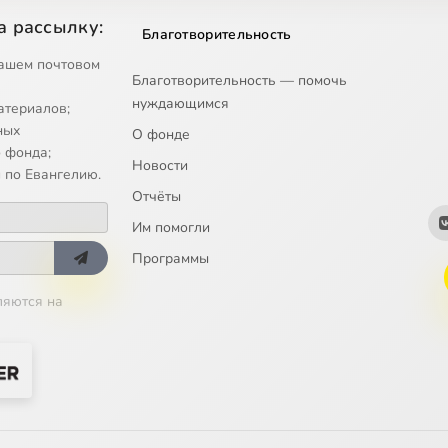
и Пьерлуиджи да Палестрина - Kyrie, eleison!
а рассылку:
Благотворительность
ни Пьерлуиджи да Палестрина - Ричеркар № 1
ашем почтовом
Благотворительность — помочь
нуждающимся
Бёрд - Agnus Dei
атериалов;
ных
О фонде
 Бёрд - Павана и гильярда
 фонда;
Новости
 по Евангелию.
о Гиббонс - Фантазия для вёрджинела
Отчёты
Им помогли
ауленд - Плач
Программы
Пёрселл - Фантазия для виол
ляются на
Пёрселл - Павана и чакона соль минор
х Шютц - Песнь песней
 Шютц - О, сын мой, Авессалом!