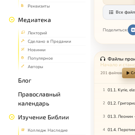
Реквизиты
Все файл
Медиатека
Поделиться:
Лекторий
Сделано в Предании
Новинки
Популярное
Файлы про
Начало и стан
Авторы
201 файлов
С
Блог
1
01.1. Kyrie, ele
Православный
календарь
2
01.2. Григор
Изучение Библии
3
01.3. Леонин
4
01.4. Пероти
Колледж Наследие