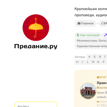
Крупнейшая колле
проповеди, аудио
Главная
М
Наш лекторий
Молитвословы. Богос
Предание.ру
Художественная лите
Авторы:
А
Б
В
Г
H
I
L
M
N
P
БЛА
Храм
Восст
Храм В
новый,
Сибир
17 354,