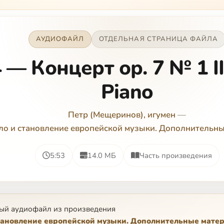
АУДИОФАЙЛ
ОТДЕЛЬНАЯ СТРАНИЦА ФАЙЛА
 — Концерт ор. 7 № 1 II
Piano
Петр (Мещеринов), игумен
—
ло и становление европейской музыки. Дополнительн
5:53
14.0 МБ
Часть произведения
ый аудиофайл из произведения
тановление европейской музыки. Дополнительные мате