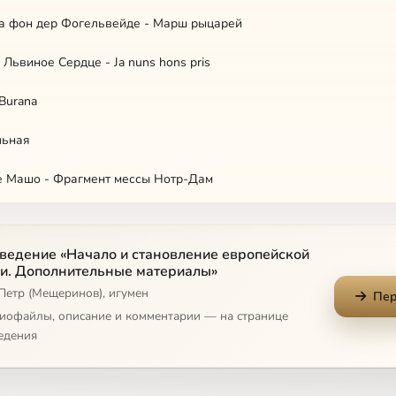
ра фон дер Фогельвейде - Марш рыцарей
I Львиное Сердце - Ja nuns hons pris
 Burana
льная
де Машо - Фрагмент мессы Нотр-Дам
де Машо - Рондо
ведение «Начало и становление европейской
и. Дополнительные материалы»
Петр (Мещеринов), игумен
ехт - Kyrie, eleison!
Пер
диофайлы, описание и комментарии — на странице
 Депре - Павана
едения
о ди Лассо - Плач святого апостола Петра