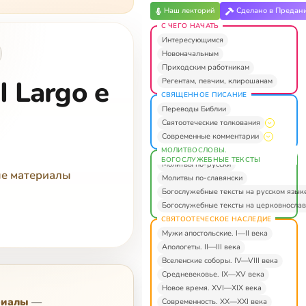
Наш лекторий
Сделано в Предан
С ЧЕГО НАЧАТЬ
Интересующимся
Новоначальным
Приходским работникам
I Largo e
Регентам, певчим, клирошанам
СВЯЩЕННОЕ ПИСАНИЕ
Переводы Библии
Святоотеческие толкования
Современные комментарии
МОЛИТВОСЛОВЫ.
БОГОСЛУЖЕБНЫЕ ТЕКСТЫ
Молитвы по-русски
ые материалы
Молитвы по-славянски
Богослужебные тексты на русском язык
Богослужебные тексты на церковнослав
СВЯТООТЕЧЕСКОЕ НАСЛЕДИЕ
Мужи апостольские. I—II века
Апологеты. II—III века
Вселенские соборы. IV—VIII века
Средневековье. IX—XV века
Новое время. XVI—XIX века
риалы
—
Современность. XX—XXI века