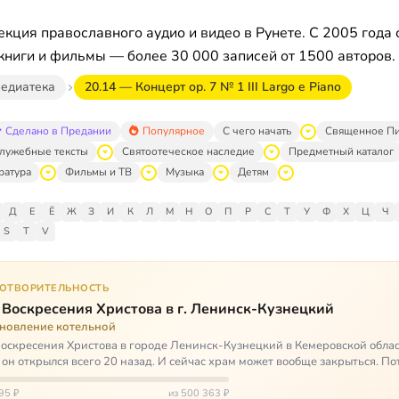
кция православного аудио и видео в Рунете. С 2005 года 
книги и фильмы — более 30 000 записей от 1500 авторов.
едиатека
20.14 — Концерт ор. 7 № 1 III Largo e Piano
Сделано в Предании
Популярное
С чего начать
Священное П
лужебные тексты
Святоотеческое наследие
Предметный каталог
ратура
Фильмы и ТВ
Музыка
Детям
Д
Е
Ё
Ж
З
И
К
Л
М
Н
О
П
Р
С
Т
У
Ф
Х
Ц
Ч
S
T
V
ГОТВОРИТЕЛЬНОСТЬ
 Воскресения Христова в г. Ленинск-Кузнецкий
ановление котельной
оскресения Христова в городе Ленинск-Кузнецкий в Кемеровской облас
 он открылся всего 20 назад. И сейчас храм может вообще закрыться. Пот
ь,…
95 ₽
из 500 363 ₽