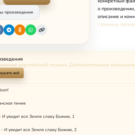
конкретный фай
о произведении
ы произведения
описание и комм
странице произ
изведения
овление европейской музыки. Дополнительные материал
лушать всё
ison!
ианское пение
 - И увидит вся Земля славу Божию, 1
н - И увидит вся Земля славу Божию, 2