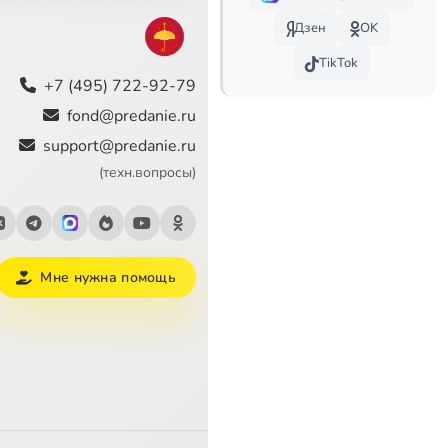
2:05
Дзен
OK
3:19
TikTok
+7 (495) 722-92-79
3:21
fond@predanie.ru
support@predanie.ru
3:26
(техн.вопросы)
3:34
5:14
Мне нужна помощь
3:46
8:52
4:34
6:08