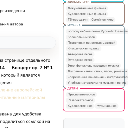
ФИЛЬМЫ И ТВ
Документальные фильмы
произведении
Художественные фильмы
ТВ-передачи
Семейное кино
ения автора
МУЗЫКА
Богослужебное пение Русской Правосл
Колокольный звон
Песнопения поместных церквей
Классическая музыка
Авторская песня
на странице отдельного
Эстрадная песня
Этно, фольклор, народная музыка
14 — Концерт ор. 7 № 1
Духовные канты, стихи, песни, романсы
, который является
Современная вокальная и инструментал
дения
Учебные материалы по музыке и пению
ДЕТЯМ
вление европейской
Просветительское
ительные материалы
Развлекательное
Художественное
Музыкальное
здана для удобства,
 поделиться ссылкой на