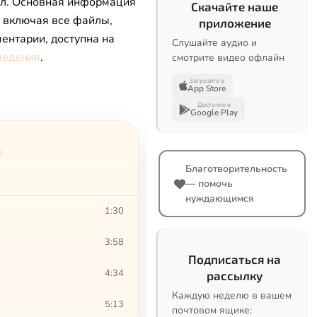
л. Основная информация
Скачайте наше
, включая все файлы,
приложение
ентарии, доступна на
Слушайте аудио и
ведения
.
смотрите видео офлайн
Загрузите в
App Store
Доступно в
Google Play
ы
Благотворительность
— помочь
нуждающимся
1:30
3:58
Подписаться на
4:34
рассылку
Каждую неделю в вашем
5:13
почтовом ящике: