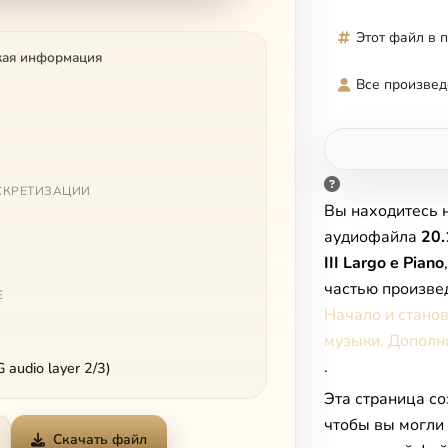
Этот файл в 
кая информация
Все произвед
СКРЕТИЗАЦИИ
Вы находитесь 
аудиофайла
20.
III Largo e Piano
частью произве
Е
Начало и стано
музыки. Дополн
.
audio layer 2/3)
Эта страница со
чтобы вы могли
Скачать файл