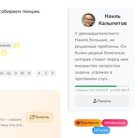
собираем лекции,
Наиль
Калыпетов
У двенадцатилетнего
Наиля большие, но
исание
решаемые проблемы. Он
болен редкой болезнью,
которая ставит перед ним
множество непростых
задача, угрожая в
Ш
Щ
Э
Ю
Я
|
A
C
E
противном случ…
Собрано 305 549,63 ₽
из 400 000 ₽
Помочь
Помочь
ти – совсем
Популярное
Избранное
ому что это
Позже