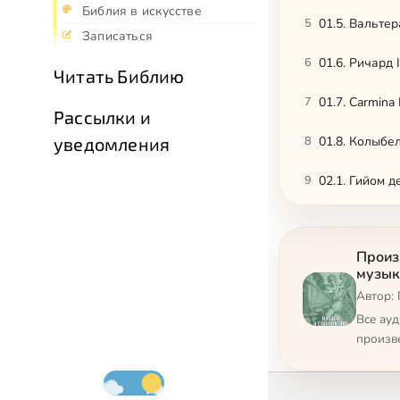
Библия в искусстве
5
01.5. Вальте
Записаться
6
01.6. Ричард 
Читать Библию
7
01.7. Carmina
Рассылки и
уведомления
8
01.8. Колыбе
9
02.1. Гийом 
10
02.2. Гийом 
Произ
11
02.3. Окегем
музык
Автор: 
12
02.4. Якоб Обр
Все ау
13
02.5. Жоскен
произв
14
02.6. Орланд