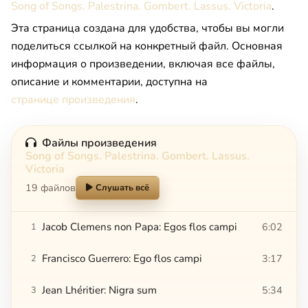
Song of Songs. Palestrina. Gombert. Lassus. Victoria
.
Эта страница создана для удобства, чтобы вы могли
поделиться ссылкой на конкретный файл. Основная
информация о произведении, включая все файлы,
описание и комментарии, доступна на
странице произведения
.
Файлы произведения
Song of Songs. Palestrina. Gombert. Lassus.
Victoria
19 файлов
Слушать всё
Jacob Clemens non Papa: Egos flos campi
6:02
1
Francisco Guerrero: Ego flos campi
3:17
2
Jean Lhéritier: Nigra sum
5:34
3