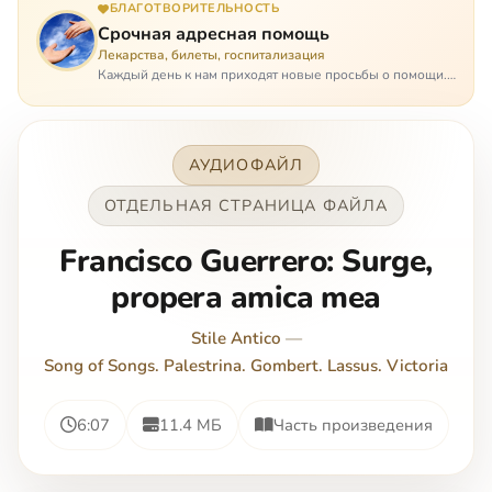
БЛАГОТВОРИТЕЛЬНОСТЬ
Срочная адресная помощь
Лекарства, билеты, госпитализация
Каждый день к нам приходят новые просьбы о помощи.
Часто оказывается, что помощь нужна даже не сегодня –
она нужна была вчера: в приеме лекарств образовался
недопустимый, опасный п…
АУДИОФАЙЛ
ОТДЕЛЬНАЯ СТРАНИЦА ФАЙЛА
Francisco Guerrero: Surge,
propera amica mea
Stile Antico
—
Song of Songs. Palestrina. Gombert. Lassus. Victoria
6:07
11.4 МБ
Часть произведения