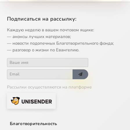
Francisco Guerrero: Surge, propera amica mea
6:07
14
Сейчас
Подписаться на рассылку:
Nicolas Gombert: Quam pulchra es
6:11
15
Каждую неделю в вашем почтовом ящике:
Anonymous: Antiphon: Nigra sum
0:42
16
— анонсы лучших материалов;
— новости подопечных Благотворительного фонда;
Orlande de Lassus: Veni, dilecte mi
4:18
17
— разговор о жизни по Евангелию.
Tómas Luis de Victoria: Vadam et circuibo
10:41
18
Anonymous: Alleluia: Tota pulchra es
2:41
19
Рассылки осуществляются на платформе
Благотворительность