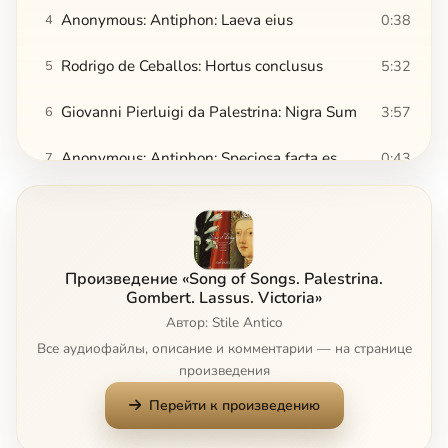
Anonymous: Antiphon: Laeva eius
0:38
4
Rodrigo de Ceballos: Hortus conclusus
5:32
5
Giovanni Pierluigi da Palestrina: Nigra Sum
3:57
6
Anonymous: Antiphon: Speciosa facta es
0:43
7
Sebastián de Vivanco: Veni, dilecte mi
4:22
8
Francisco Guerrero: Trahe me post te
5:16
9
Произведение «Song of Songs. Palestrina.
Anonymous: Antiphon: lam hiems transiit
0:50
10
Gombert. Lassus. Victoria»
Автор: Stile Antico
Tómas Luis de Victoria: Vidi speciosam
6:39
11
Все аудиофайлы, описание и комментарии — на странице
произведения
Giovanni Pierluigi da Palestrina: Osculetur me
3:25
12
Перейти к произведению
Anonymous: Antiphon: Dum esset rex
0:45
13