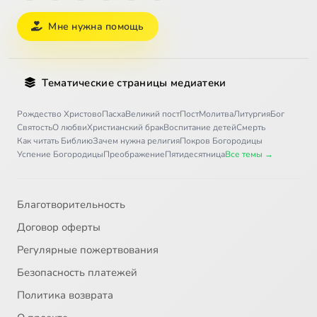
Мне нужна помощь
Тематические страницы медиатеки
Рождество Христово
Пасха
Великий пост
Пост
Молитва
Литургия
Бог
Святость
О любви
Христианский брак
Воспитание детей
Смерть
Как читать Библию
Зачем нужна религия
Покров Богородицы
Успение Богородицы
Преображение
Пятидесятница
Все темы →
Благотворительность
Договор оферты
Регулярные пожертвования
Безопасность платежей
Политика возврата