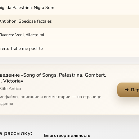
uigi da Palestrina: Nigra Sum
tiphon: Speciosa facta es
ivanco: Veni, dilecte mi
rero: Trahe me post te
tiphon: lam hiems transiit
едение «Song of Songs. Palestrina. Gombert.
Victoria: Vidi speciosam
. Victoria»
Stile Antico
uigi da Palestrina: Osculetur me
Пер
диофайлы, описание и комментарии — на странице
tiphon: Dum esset rex
едения
rero: Surge, propera amica mea
rt: Quam pulchra es
а рассылку:
Благотворительность