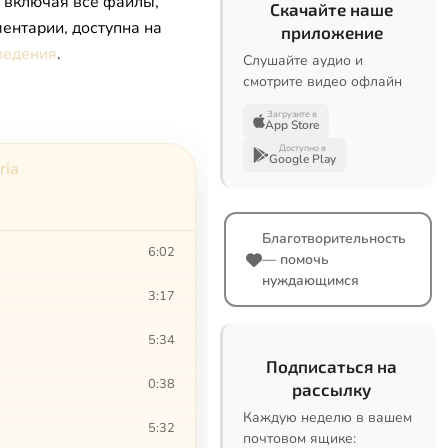
, включая все файлы,
Скачайте наше
ентарии, доступна на
приложение
ведения
.
Слушайте аудио и
смотрите видео офлайн
Загрузите в
App Store
Доступно в
Google Play
ria
Благотворительность
6:02
— помочь
нуждающимся
3:17
5:34
Подписаться на
0:38
рассылку
Каждую неделю в вашем
5:32
почтовом ящике: