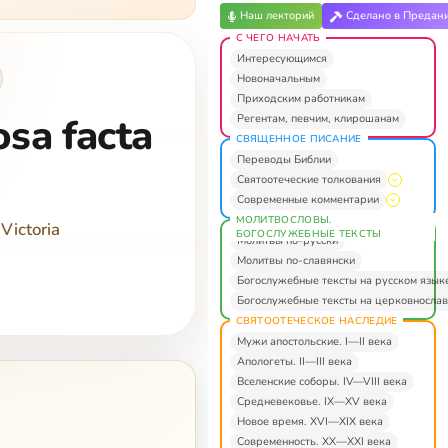
Наш лекторий
Сделано в Предан
С ЧЕГО НАЧАТЬ
Интересующимся
Новоначальным
Приходским работникам
sa facta
Регентам, певчим, клирошанам
СВЯЩЕННОЕ ПИСАНИЕ
Переводы Библии
Святоотеческие толкования
Современные комментарии
МОЛИТВОСЛОВЫ.
Victoria
БОГОСЛУЖЕБНЫЕ ТЕКСТЫ
Молитвы по-русски
Молитвы по-славянски
Богослужебные тексты на русском язык
Богослужебные тексты на церковнослав
СВЯТООТЕЧЕСКОЕ НАСЛЕДИЕ
Мужи апостольские. I—II века
Апологеты. II—III века
Вселенские соборы. IV—VIII века
Средневековье. IX—XV века
Новое время. XVI—XIX века
Современность. XX—XXI века