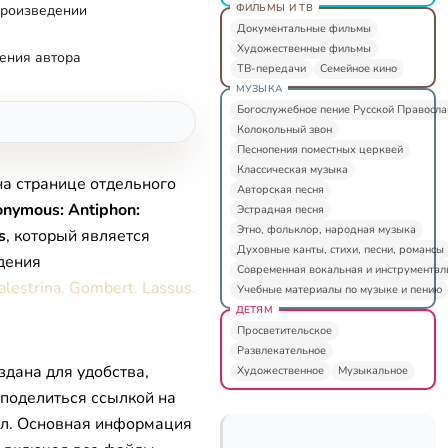
ФИЛЬМЫ И ТВ
произведении
Документальные фильмы
Художественные фильмы
ения автора
ТВ-передачи
Семейное кино
МУЗЫКА
Богослужебное пение Русской Правосл
Колокольный звон
Песнопения поместных церквей
Классическая музыка
на странице отдельного
Авторская песня
nymous: Antiphon:
Эстрадная песня
Этно, фольклор, народная музыка
s
, который является
Духовные канты, стихи, песни, романсы
дения
Современная вокальная и инструментал
alestrina. Gombert. Lassus.
Учебные материалы по музыке и пению
ДЕТЯМ
Просветительское
Развлекательное
здана для удобства,
Художественное
Музыкальное
 поделиться ссылкой на
л. Основная информация