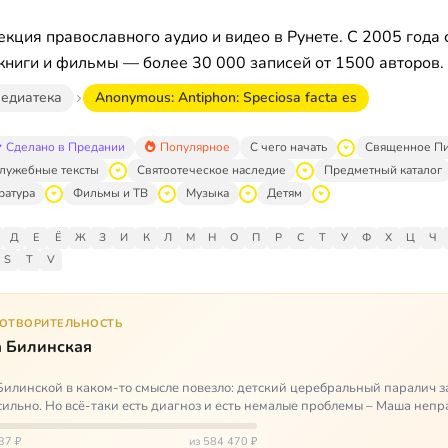
кция православного аудио и видео в Рунете. С 2005 года 
книги и фильмы — более 30 000 записей от 1500 авторов.
едиатека
Anonymous: Antiphon: Speciosa facta es
Сделано в Предании
Популярное
С чего начать
Священное П
лужебные тексты
Святоотеческое наследие
Предметный каталог
ратура
Фильмы и ТВ
Музыка
Детям
Д
Е
Ё
Ж
З
И
К
Л
М
Н
О
П
Р
С
Т
У
Ф
Х
Ц
Ч
S
T
V
ГОТВОРИТЕЛЬНОСТЬ
 Билинская
илинской в каком-то смысле повезло: детский церебральный паралич з
сильно. Но всё-таки есть диагноз и есть немалые проблемы – Маша неп
и от т…
37 ₽
из 584 470 ₽