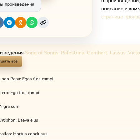
о произведении
ы произведения
описание и комм
странице произ
изведения
Song of Songs. Palestrina. Gombert. Lassus. Victo
шать всё
 non Papa: Egos flos campi
rero: Ego flos campi
: Nigra sum
tiphon: Laeva eius
ballos: Hortus conclusus