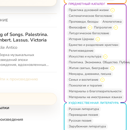
ПРЕДМЕТНЫЙ КАТАЛОГ
Практика духовной жизни
Систематическое богословие
НИЕ
Проповеди, беседы
Апологетика
Философия
Патрология
Литургическое богословие
g of Songs. Palestrina.
История Церкви
bert. Lassus. Victoria
Единство и разделения христиан
ile Antico
Религиоведение
борка музыкальных
Искусство и культура
зведений эпохи
Политика. Экономика. Общество. Публи
рождения, вдохновленных
Жития святых, биографии
ейской «Песней Песен».
Мемуары, дневники, письма
ти к произведению
Семья и воспитание
Психология и терапия
Материалы о благотворительности
Материалы на иностранных языках
ХУДОЖЕСТВЕННАЯ ЛИТЕРАТУРА
ылки
Русская литература
Переводная поэзия
роизведения
Русская поэзия
Зарубежная литература