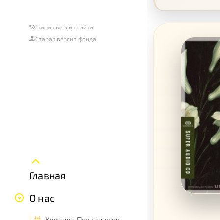
Старая версия сайта
Старая версия фонда
Главная
О нас
Команда Предание.ру