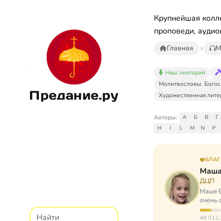
Крупнейшая колле
проповеди, аудио
Главная
М
Наш лекторий
Молитвословы. Богос
Предание.ру
Художественная лите
Авторы:
А
Б
В
Г
H
I
L
M
N
P
БЛА
Маша
ДЦП
Маше Б
очень 
ходит, 
48 012,