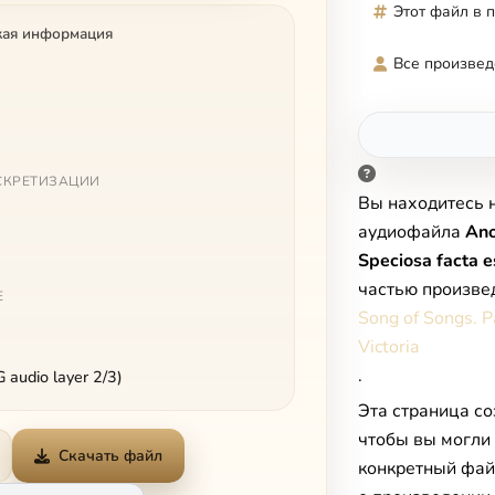
Этот файл в 
кая информация
Все произвед
СКРЕТИЗАЦИИ
Вы находитесь 
аудиофайла
Ano
Speciosa facta e
частью произве
Е
Song of Songs. P
Victoria
.
audio layer 2/3)
Эта страница со
чтобы вы могли
Скачать файл
конкретный фай