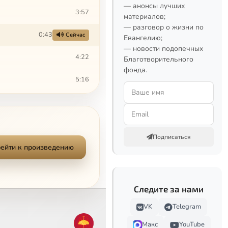
— анонсы лучших
3:57
материалов;
— разговор о жизни по
0:43
Сейчас
Евангелию;
— новости подопечных
4:22
Благотворительного
фонда.
5:16
0:50
6:39
Подписаться
3:25
ейти к произведению
0:45
Следите за нами
6:07
VK
Telegram
6:11
Макс
YouTube