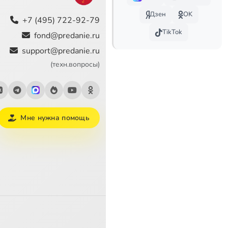
0:42
Дзен
OK
+7 (495) 722-92-79
4:18
TikTok
fond@predanie.ru
support@predanie.ru
10:41
(техн.вопросы)
2:41
Мне нужна помощь