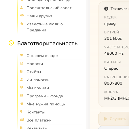
Попечительский совет
Техничес
Наши друзья
КОДЕК
mjpeg
Известные люди о
Предании
БИТРЕЙТ
301 kbps
Благотворительность
ЧАСТОТА ДИ
48000 Hz
О нашем фонде
КАНАЛЫ
Новости
Стерео
Отчёты
РАЗРЕШЕНИ
Им помогли
800×800
Мы помним
ФОРМАТ
Программы фонда
MP2/3 (MPEG 
Мне нужна помощь
Контакты
Слушать
Все платежи
Реквизиты