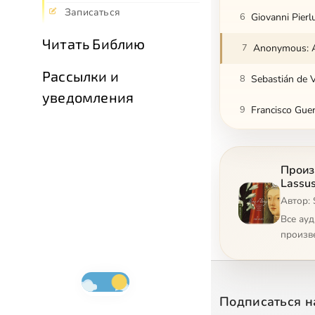
Записаться
6
Giovanni Pierl
Читать Библию
7
Anonymous: An
Рассылки и
8
Sebastián de V
уведомления
9
Francisco Guer
10
Anonymous: An
Произв
11
Tómas Luis de 
Lassus
Автор: 
12
Giovanni Pierl
Все ау
13
Anonymous: An
произв
14
Francisco Guer
15
Nicolas Gombe
Подписаться н