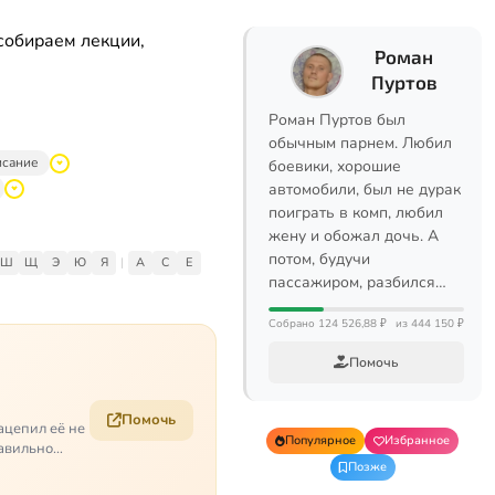
собираем лекции,
Роман
Пуртов
Роман Пуртов был
обычным парнем. Любил
исание
боевики, хорошие
автомобили, был не дурак
поиграть в комп, любил
жену и обожал дочь. А
потом, будучи
Ш
Щ
Э
Ю
Я
|
A
C
E
пассажиром, разбился…
Собрано 124 526,88 ₽
из 444 150 ₽
Помочь
Помочь
ацепил её не
Популярное
Избранное
равильно
Позже