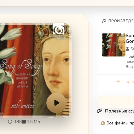
ПРОИЗВЕДЕ
Son
Gom
St
Под
прои
Воз
библ
Перей
Полезные сс
0:43
1.5 МБ
Все файлы п