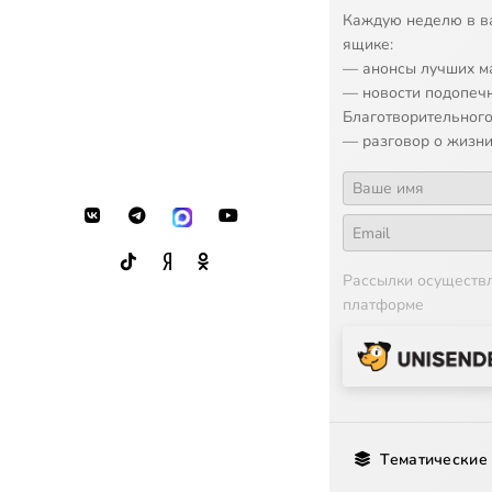
16
Anonymous: A
Каждую неделю в в
ящике:
17
Orlande de Las
— анонсы лучших м
— новости подопеч
18
Tómas Luis de 
Благотворительного
— разговор о жизни
19
Anonymous: All
Рассылки осуществ
платформе
Тематические