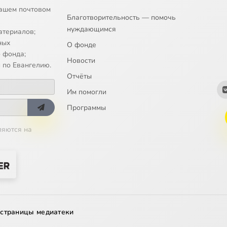
ntiphon: Nigra sum
ашем почтовом
Благотворительность — помочь
нуждающимся
sus: Veni, dilecte mi
атериалов;
ных
О фонде
Victoria: Vadam et circuibo
 фонда;
Новости
 по Евангелию.
eluia: Tota pulchra es
Отчёты
Им помогли
Программы
ляются на
 страницы медиатеки