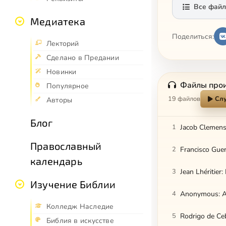
Все файл
Медиатека
Поделиться:
Лекторий
Сделано в Предании
Новинки
Файлы про
Популярное
19 файлов
Слу
Авторы
Блог
1
Jacob Clemens
Православный
2
Francisco Guer
календарь
3
Jean Lhéritier
Изучение Библии
4
Anonymous: An
Колледж Наследие
5
Rodrigo de Ce
Библия в искусстве