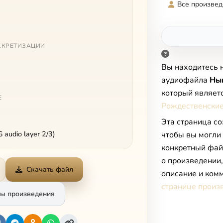
Все произвед
СКРЕТИЗАЦИИ
Вы находитесь 
аудиофайла
Нын
который являет
Е
Рождественские
Эта страница со
audio layer 2/3)
чтобы вы могли
конкретный фай
о произведении
Скачать файл
описание и комм
странице произ
ы произведения