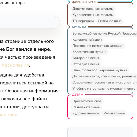
ения автора
ФИЛЬМЫ И ТВ
Документальные фильмы
Художественные фильмы
ТВ-передачи
Семейное кино
МУЗЫКА
Богослужебное пение Русской Правосл
Колокольный звон
на странице отдельного
Песнопения поместных церквей
е Бог явился в мире
,
Классическая музыка
ся частью произведения
Авторская песня
Эстрадная песня
 песнопения
.
Этно, фольклор, народная музыка
здана для удобства,
Духовные канты, стихи, песни, романсы
 поделиться ссылкой на
Современная вокальная и инструментал
Учебные материалы по музыке и пению
л. Основная информация
ДЕТЯМ
, включая все файлы,
Просветительское
ентарии, доступна на
Развлекательное
Художественное
Музыкальное
ведения
.