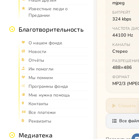
Наши друзья
mjpeg
Известные люди о
БИТРЕЙТ
Предании
324 kbps
Благотворительность
ЧАСТОТА ДИ
44100 Hz
О нашем фонде
КАНАЛЫ
Стерео
Новости
Отчёты
РАЗРЕШЕНИ
488×486
Им помогли
ФОРМАТ
Мы помним
MP2/3 (MPEG 
Программы фонда
Мне нужна помощь
Контакты
Слушать
Все платежи
Все файл
Реквизиты
Медиатека