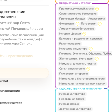
ПРЕДМЕТНЫЙ КАТАЛОГ
Практика духовной жизни
дественские
Систематическое богословие
нопения
Проповеди, беседы
Апологетика
ратский хор Свято-
Философия
Патрология
енской Почаевской лавры
Литургическое богословие
История Церкви
ественские песнопения (как
Единство и разделения христиан
служебные, так и колядки) в
лнении хора Свято-
Религиоведение
нской Почаевской лавры
Искусство и культура
Политика. Экономика. Общество. Публи
ти к произведению
Жития святых, биографии
Мемуары, дневники, письма
Семья и воспитание
Психология и терапия
Материалы о благотворительности
ылки
Материалы на иностранных языках
ХУДОЖЕСТВЕННАЯ ЛИТЕРАТУРА
роизведения
Русская литература
Переводная поэзия
произведении
Русская поэзия
Зарубежная литература