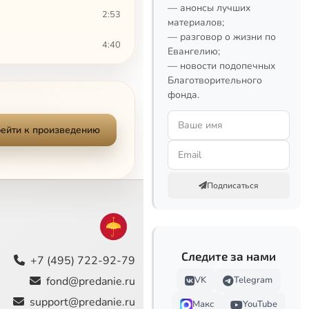
— анонсы лучших
2:53
материалов;
— разговор о жизни по
4:40
Евангелию;
— новости подопечных
6:46
Благотворительного
фонда.
1:07
ейти к произведению
1:47
5:03
Подписаться
2:06
1:56
Следите за нами
4:01
+7 (495) 722-92-79
fond@predanie.ru
VK
Telegram
1:36
support@predanie.ru
Макс
YouTube