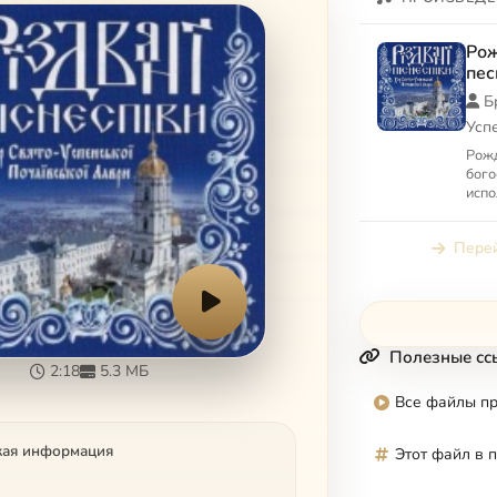
Рож
пес
Б
Усп
Рожд
бого
испо
Успе
Перей
Полезные сс
2:18
5.3 МБ
Все файлы п
кая информация
Этот файл в 