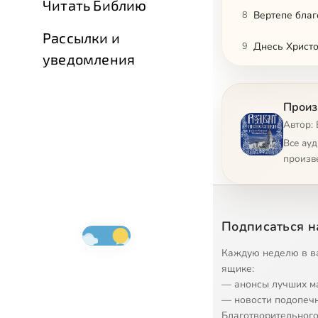
Читать Библию
8
Вертепе благ
Рассылки и
9
Днесь Христ
уведомления
10
Ирмосы Бого
Произ
11
Тропарь Бог
Автор:
12
Вставайте, в
Все ау
произв
13
С Рождество
14
Наш Спасите
Подписаться н
15
Ой над Вифл
Каждую неделю в в
16
Пречистая Д
ящике:
— анонсы лучших м
17
Новина
— новости подопеч
Благотворительного