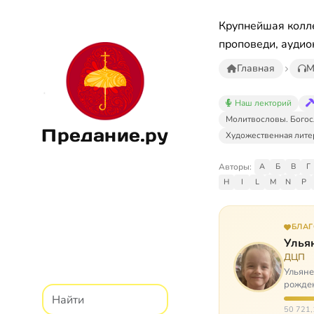
Крупнейшая колле
проповеди, аудио
Главная
М
Наш лекторий
Молитвословы. Богос
Предание.ру
Художественная лите
Авторы:
А
Б
В
Г
H
I
L
M
N
P
БЛА
Улья
ДЦП
Ульяне
рожден
реабил
50 721,