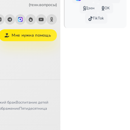
2:18
Сейчас
(техн.вопросы)
Дзен
OK
1:29
TikTok
2:41
Мне нужна помощь
1:31
2:20
1:22
1:45
2:20
кий брак
Воспитание детей
3:11
ображение
Пятидесятница
3:39