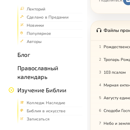
Поделиться:
Лекторий
Сделано в Предании
Новинки
Файлы про
Популярное
Авторы
1
Рождественс
Блог
2
Тропарь Рож
Православный
3
103 псалом
календарь
4
Мирная екте
Изучение Библии
5
Августу еди
Колледж Наследие
6
Сподоби Гос
Библия в искусстве
Записаться
7
Небо и земля