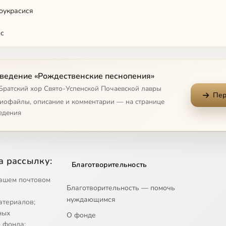
оукрасися
ос
явления
ведение «Рождественские песнопения»
оявления
 Братский хор Свято-Успенской Почаевской лавры
Пер
ставайте
диофайлы, описание и комментарии — на странице
едения
м Христовым
ль народился
а рассылку:
Благотворительность
еемом
ашем почтовом
Благотворительность — помочь
ева
нуждающимся
атериалов;
ных
О фонде
 фонда;