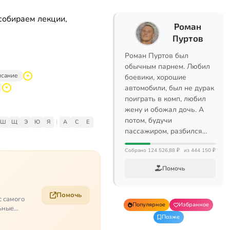
собираем лекции,
Роман
Пуртов
Роман Пуртов был
обычным парнем. Любил
исание
боевики, хорошие
автомобили, был не дурак
поиграть в комп, любил
жену и обожал дочь. А
потом, будучи
Ш
Щ
Э
Ю
Я
|
A
C
E
пассажиром, разбился…
Собрано 124 526,88 ₽
из 444 150 ₽
Помочь
Помочь
с самого
Популярное
Избранное
ьные
Позже