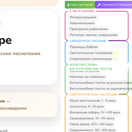
Наш лекторий
Сделано в Предан
С ЧЕГО НАЧАТЬ
Интересующимся
Новоначальным
Приходским работникам
ре
Регентам, певчим, клирошанам
СВЯЩЕННОЕ ПИСАНИЕ
Переводы Библии
ские песнопения
Святоотеческие толкования
Современные комментарии
МОЛИТВОСЛОВЫ.
БОГОСЛУЖЕБНЫЕ ТЕКСТЫ
Молитвы по-русски
Молитвы по-славянски
Богослужебные тексты на русском язык
Богослужебные тексты на церковнослав
СВЯТООТЕЧЕСКОЕ НАСЛЕДИЕ
ия
—
Мужи апостольские. I—II века
Апологеты. II—III века
произведении
Вселенские соборы. IV—VIII века
Средневековье. IX—XV века
Новое время. XVI—XIX века
Современность. XX—XXI века
НИЕ