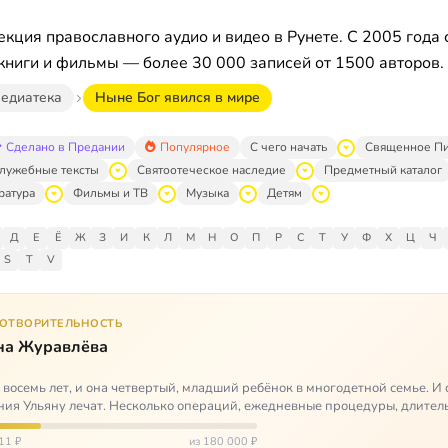
кция православного аудио и видео в Рунете. С 2005 года 
книги и фильмы — более 30 000 записей от 1500 авторов.
едиатека
Ныне Бог явился в мире
Сделано в Предании
Популярное
С чего начать
Священное П
лужебные тексты
Святоотеческое наследие
Предметный каталог
ратура
Фильмы и ТВ
Музыка
Детям
Д
Е
Ё
Ж
З
И
К
Л
М
Н
О
П
Р
С
Т
У
Ф
Х
Ц
Ч
S
T
V
ГОТВОРИТЕЛЬНОСТЬ
на Журавлёва
 восемь лет, и она четвертый, младший ребёнок в многодетной семье. И 
ия Ульяну лечат. Несколько операций, ежедневные процедуры, длител
итации и беско…
11 ₽
из 180 000 ₽