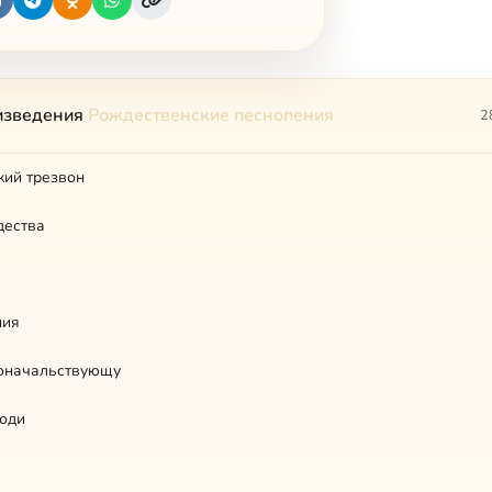
изведения
Рождественские песнопения
2
кий трезвон
дества
ния
ноначальствующу
поди