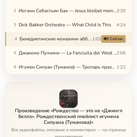
Иоганн Себастьян Бах — Jesus bleibet meine Freude, BWV 14
3:30
2
Dick Bakker Orchestra — What Child Is This
4:24
3
Бенедиктинские монахини аббатства Святой Цецилии — Ave Maria
1:03
4
Сейчас
Джакомо Пуччини — La Fanciulla del West - Act 3 — Ch'ella mi creda libero e lontano
2:06
5
Игумен Силуан (Туманов) — Тропарь праздника Рождества Христова
1:22
6
Произведение «Рождество — это не «Джингл
беллз». Рождественский плейлист игумена
Силуана (Туманова)»
Все аудиофайлы, описание и комментарии — на странице
произведения