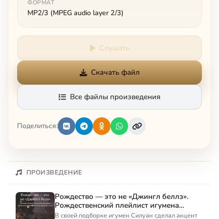
ФОРМАТ
MP2/3 (MPEG audio layer 2/3)
Слушать
Скачать файл
Все файлы произведения
Поделиться:
ПРОИЗВЕДЕНИЕ
Рождество — это не «Джингл беллз».
Рождественский плейлист игумена
Силуана (Туманова)
В своей подборке игумен Силуан сделал акцент