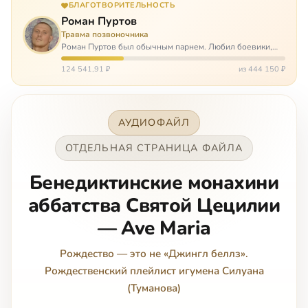
БЛАГОТВОРИТЕЛЬНОСТЬ
Роман Пуртов
Травма позвоночника
Роман Пуртов был обычным парнем. Любил боевики,
хорошие автомобили, был не дурак поиграть в комп,
любил жену и обожал дочь. А потом, будучи
124 541,91 ₽
из 444 150 ₽
пассажиром, разбился в автоаварии и тепе…
АУДИОФАЙЛ
ОТДЕЛЬНАЯ СТРАНИЦА ФАЙЛА
Бенедиктинские монахини
аббатства Святой Цецилии
— Ave Maria
Рождество — это не «Джингл беллз».
Рождественский плейлист игумена Силуана
(Туманова)