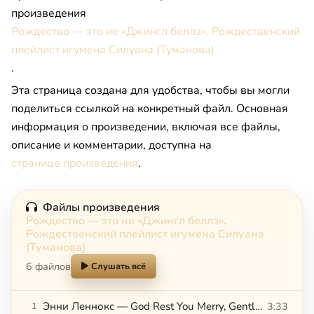
произведения
Рождество — это не «Джингл беллз». Рождественский
плейлист игумена Силуана (Туманова)
.
Эта страница создана для удобства, чтобы вы могли
поделиться ссылкой на конкретный файл. Основная
информация о произведении, включая все файлы,
описание и комментарии, доступна на
странице произведения
.
Файлы произведения
Рождество — это не «Джингл беллз».
Рождественский плейлист игумена Силуана
(Туманова)
6 файлов
Слушать всё
Энни Леннокс — God Rest You Merry, Gentlemen
3:33
1