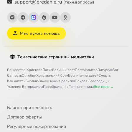
support@predanie.ru
(техн.вопросы)
Мне нужна помощь
Тематические страницы медиатеки
Рождество Христово
Пасха
Великий пост
Пост
Молитва
Литургия
Бог
Святость
О любви
Христианский брак
Воспитание детей
Смерть
Как читать Библию
Зачем нужна религия
Покров Богородицы
Успение Богородицы
Преображение
Пятидесятница
Все темы →
Благотворительность
Договор оферты
Регулярные пожертвования