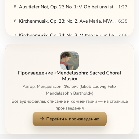
Aus tiefer Not, Op. 23 No. 1: V. Ob bei uns ist der Sünden viel
1:27
5
Kirchenmusik, Op. 23: No. 2, Ave Maria, MWV B19
6:35
6
Kirchenmusik, Op. 24: No. 3, Mitten wir im Leben sind, MWV B21
7:55
7
Hör mein Bitten, MWV B49
11:02
8
Сейчас
3 Psalms, Op. 78: No. 1, Warum toben die Heiden, MWV B41 (Psalm 2)
7:53
9
Произведение «Mendelssohn: Sacred Choral
3 Psalms, Op. 78: No. 2, Richte mich, Gott, MWV B46 (Psalm 43)
3:46
10
Music»
Автор: Мендельсон, Феликс (Jakob Ludwig Felix
Zum Abendsegen, MWV B27
2:49
11
Mendelssohn Bartholdy)
Все аудиофайлы, описание и комментарии — на странице
Kyrie eleison, MWV B57/1
1:31
12
произведения
Перейти к произведению
Heilig, heilig ist Gott, der Herr Zebaoth, MWV B47
2:04
13
Ehre sei Gott in der Höhe, MWV B57/4
4:57
14