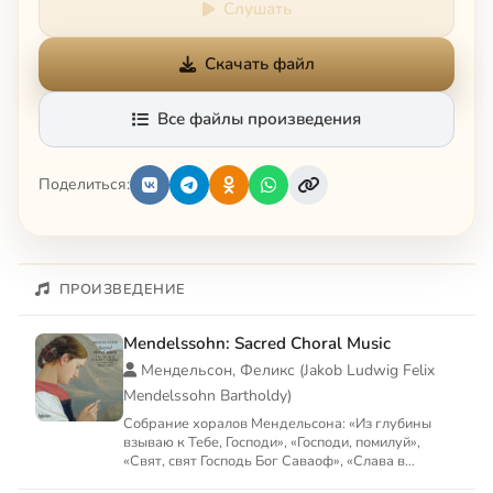
Слушать
Скачать файл
Все файлы произведения
Поделиться:
ПРОИЗВЕДЕНИЕ
Mendelssohn: Sacred Choral Music
Мендельсон, Феликс (Jakob Ludwig Felix
Mendelssohn Bartholdy)
Собрание хоралов Мендельсона: «Из глубины
взываю к Тебе, Господи», «Господи, помилуй»,
«Свят, свят Господь Бог Саваоф», «Слава в
вышних Богу», «Ты дар...