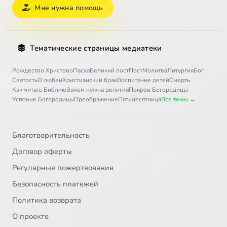
Мне нужна помощь
Тематические страницы медиатеки
Рождество Христово
Пасха
Великий пост
Пост
Молитва
Литургия
Бог
Святость
О любви
Христианский брак
Воспитание детей
Смерть
Как читать Библию
Зачем нужна религия
Покров Богородицы
Успение Богородицы
Преображение
Пятидесятница
Все темы →
Благотворительность
Договор оферты
Регулярные пожертвования
Безопасность платежей
Политика возврата
О проекте