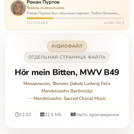
Роман Пуртов
Травма позвоночника
Роман Пуртов был обычным парнем. Любил боевики,
хорошие автомобили, был не дурак поиграть в комп,
любил жену и обожал дочь. А потом, будучи
121 276,88 ₽
из 444 150 ₽
пассажиром, разбился в автоаварии и тепе…
АУДИОФАЙЛ
ОТДЕЛЬНАЯ СТРАНИЦА ФАЙЛА
Hör mein Bitten, MWV B49
Мендельсон, Феликс (Jakob Ludwig Felix
Mendelssohn Bartholdy)
—
Mendelssohn: Sacred Choral Music
11:02
22.5 МБ
Часть произведения