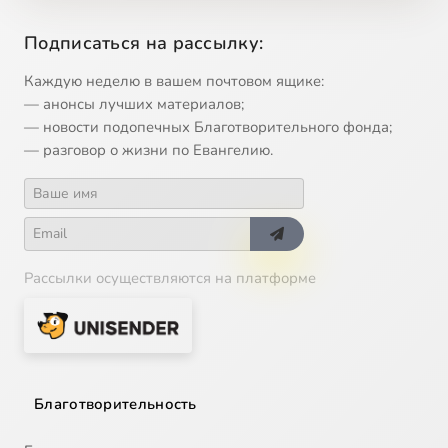
Verleih' uns Frieden, Op. posth.
4:54
15
Подписаться на рассылку:
Hör mein Bitten, MWV B49: II. O könnt ich fliegen wie Tauben dahin
5:28
Каждую неделю в вашем почтовом ящике:
16
— анонсы лучших материалов;
— новости подопечных Благотворительного фонда;
— разговор о жизни по Евангелию.
Рассылки осуществляются на платформе
Благотворительность