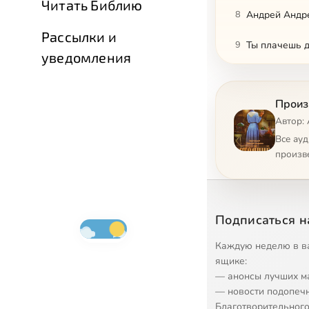
Читать Библию
8
Андрей Андр
Рассылки и
9
Ты плачешь 
уведомления
10
Уполномочен
Произ
11
Где же Он Бо
Автор:
12
На трубном з
Все ау
произв
13
Что такое ди
14
Толпа
Подписаться н
15
У попа была 
Каждую неделю в в
16
В храме
ящике:
— анонсы лучших м
17
Доказательст
— новости подопеч
Благотворительного