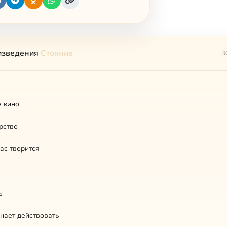
изведения
Стояние
3
в кино
рство
вас творится
ь
нает действовать