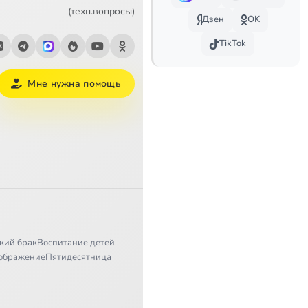
5:17
(техн.вопросы)
Дзен
OK
8:58
TikTok
8:20
Мне нужна помощь
11:25
8:27
9:44
5:27
6:22
кий брак
Воспитание детей
12:25
ображение
Пятидесятница
13:01