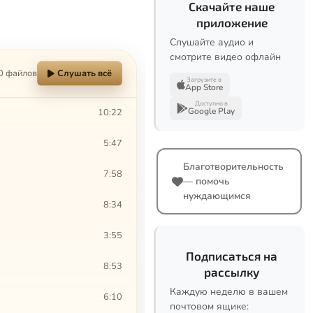
Скачайте наше
приложение
Слушайте аудио и
смотрите видео офлайн
0 файлов
Слушать всё
Загрузите в
App Store
Доступно в
Google Play
10:22
5:47
Благотворительность
7:58
— помочь
нуждающимся
8:34
3:55
Подписаться на
8:53
рассылку
Каждую неделю в вашем
6:10
почтовом ящике: