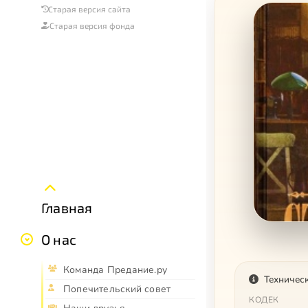
Старая версия сайта
Старая версия фонда
Главная
О нас
Команда Предание.ру
Техничес
Попечительский совет
КОДЕК