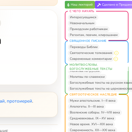
Наш лекторий
Сделано в Предан
С ЧЕГО НАЧАТЬ
Интересующимся
Новоначальным
Приходским работникам
а
Регентам, певчим, клирошанам
СВЯЩЕННОЕ ПИСАНИЕ
Переводы Библии
Святоотеческие толкования
Современные комментарии
МОЛИТВОСЛОВЫ.
БОГОСЛУЖЕБНЫЕ ТЕКСТЫ
Молитвы по-русски
Молитвы по-славянски
Богослужебные тексты на русском язык
Богослужебные тексты на церковнослав
СВЯТООТЕЧЕСКОЕ НАСЛЕДИЕ
ай, протоиерей
.
Мужи апостольские. I—II века
Апологеты. II—III века
Вселенские соборы. IV—VIII века
Средневековье. IX—XV века
Новое время. XVI—XIX века
Современность. XX—XXI века
НИЕ