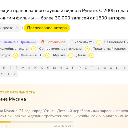
кция православного аудио и видео в Рунете. С 2005 года 
книги и фильмы — более 30 000 записей от 1500 авторов.
едиатека
Послесловие автора
Сделано в Предании
Популярное
С чего начать
Священное П
лужебные тексты
Святоотеческое наследие
Предметный каталог
ратура
Фильмы и ТВ
Музыка
Детям
Д
Е
Ё
Ж
З
И
К
Л
М
Н
О
П
Р
С
Т
У
Ф
Х
Ц
Ч
S
T
V
ГОТВОРИТЕЛЬНОСТЬ
ина Мусина
а Мусина, 21 год, город Усинск. Детский церебральный паралич, перед
ах или коляске. Аделине требуется помощь, чтобы ноги окончательно н
ться…
,65 ₽
из 476 650 ₽