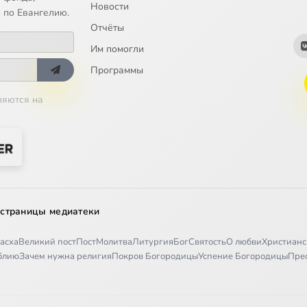
Новости
ельников снимает шапку
 по Евангелию.
Отчёты
ль
Им помогли
ождествено
Программы
ляются на
рещенскую ночь
номоченного
 старик
етарь
 страницы медиатеки
асха
Великий пост
Пост
Молитва
Литургия
Бог
Святость
О любви
Христианс
иблию
Зачем нужна религия
Покров Богородицы
Успение Богородицы
Пре
ража Умника