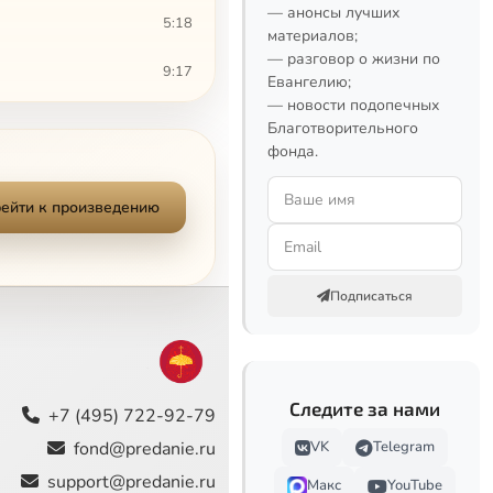
— анонсы лучших
5:18
материалов;
— разговор о жизни по
9:17
Евангелию;
— новости подопечных
9:03
Благотворительного
фонда.
6:55
ейти к произведению
8:06
7:47
Подписаться
3:37
9:42
Следите за нами
5:06
+7 (495) 722-92-79
fond@predanie.ru
VK
Telegram
8:07
support@predanie.ru
Макс
YouTube