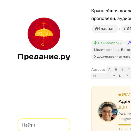
Крупнейшая колле
проповеди, аудио
Главная
М
Наш лекторий
Молитвословы. Богос
Предание.ру
Художественная лите
Авторы:
А
Б
В
Г
H
I
L
M
N
P
БЛА
Адел
ДЦП
Аделин
ходунк
слуша
129 884