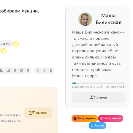
собираем лекции,
Маша
Билинская
Маше Билинской в каком-
то смысле повезло:
исание
детский церебральный
паралич зацепил её не
очень сильно. Но всё-
таки есть диагноз и есть
немалые проблемы –
Ш
Щ
Э
Ю
Я
|
A
C
E
Маша непра…
Собрано 45 036,37 ₽
из 584 470 ₽
Помочь
Помочь
вигается на
Популярное
Избранное
е перестали
Позже