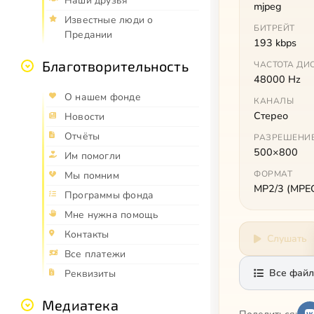
Наши друзья
mjpeg
Известные люди о
БИТРЕЙТ
Предании
193 kbps
Благотворительность
ЧАСТОТА ДИ
48000 Hz
О нашем фонде
КАНАЛЫ
Стерео
Новости
Отчёты
РАЗРЕШЕНИ
500×800
Им помогли
ФОРМАТ
Мы помним
MP2/3 (MPEG 
Программы фонда
Мне нужна помощь
Контакты
Слушать
Все платежи
Все файл
Реквизиты
Медиатека