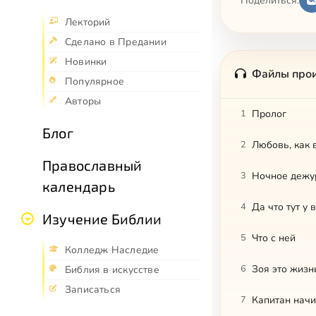
Поделиться:
Лекторий
Сделано в Предании
Новинки
Файлы про
Популярное
Авторы
1
Пролог
Блог
2
Любовь, как 
Православный
3
Ночное дежу
календарь
4
Да что тут у 
Изучение Библии
5
Что с ней
Колледж Наследие
6
Зоя это жизн
Библия в искусстве
Записаться
7
Капитан начи