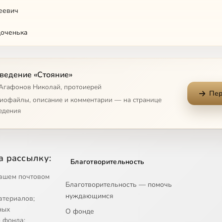
еевич
доченька
ный
ведение «Стояние»
г
 Агафонов Николай, протоиерей
Пер
аводе
диофайлы, описание и комментарии — на странице
едения
ффузия
а рассылку:
Благотворительность
собака
ашем почтовом
Благотворительность — помочь
нуждающимся
атериалов;
во без всякой науки
ных
О фонде
 фонда;