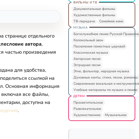
ФИЛЬМЫ И ТВ
Документальные фильмы
Художественные фильмы
ТВ-передачи
Семейное кино
МУЗЫКА
Богослужебное пение Русской Правосл
на странице отдельного
Колокольный звон
лесловие автора
,
Песнопения поместных церквей
ся частью произведения
Классическая музыка
Авторская песня
Эстрадная песня
здана для удобства,
Этно, фольклор, народная музыка
 поделиться ссылкой на
Духовные канты, стихи, песни, романсы
Современная вокальная и инструментал
л. Основная информация
Учебные материалы по музыке и пению
, включая все файлы,
ДЕТЯМ
ентарии, доступна на
Просветительское
Развлекательное
ведения
.
Художественное
Музыкальное