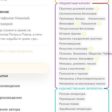
ПРЕДМЕТНЫЙ КАТАЛОГ
Практика духовной жизни
яние
Систематическое богословие
гафонов Николай,
Проповеди, беседы
Апологетика
тоиерей
Философия
Патрология
Литургическое богословие
р служил в храме св.
История Церкви
толов Петра и Павла, в пяти
тах ходьбы от дома, где
Единство и разделения христиан
ла Зоя, общался с очевидцами
Религиоведение
о чуда.
Искусство и культура
ти к произведению
Политика. Экономика. Общество. Публи
Жития святых, биографии
Мемуары, дневники, письма
Семья и воспитание
Психология и терапия
ылки
Материалы о благотворительности
Материалы на иностранных языках
роизведения
ХУДОЖЕСТВЕННАЯ ЛИТЕРАТУРА
Русская литература
произведении
Переводная поэзия
Русская поэзия
Зарубежная литература
ения автора