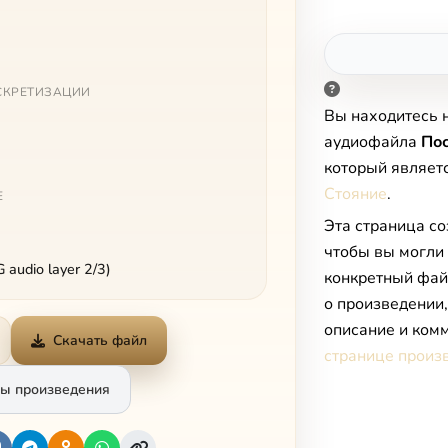
СКРЕТИЗАЦИИ
Вы находитесь 
аудиофайла
Пос
который являет
Стояние
.
Е
Эта страница со
чтобы вы могли
audio layer 2/3)
конкретный фай
о произведении
описание и комм
Скачать файл
странице произ
ы произведения