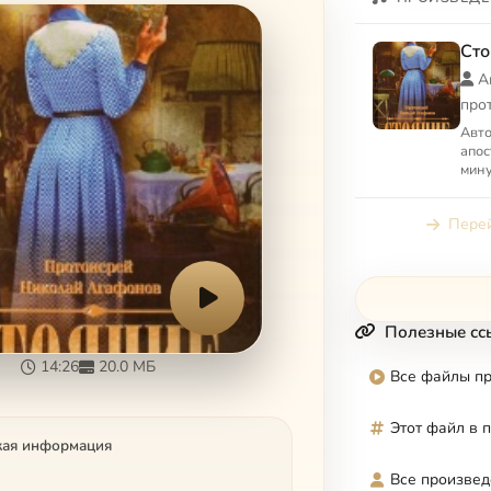
Сто
А
про
Авто
апос
мину
стоя
этог
Перей
Полезные сс
14:26
20.0 МБ
Все файлы п
Этот файл в 
кая информация
Все произвед