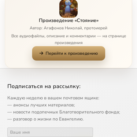
Ты плачешь доченька
9:17
9
Произведение «Стояние»
Уполномоченный
9:03
10
Автор: Агафонов Николай, протоиерей
Все аудиофайлы, описание и комментарии — на странице
Где же Он Бог
6:55
11
произведения
Перейти к произведению
На трубном заводе
8:06
12
Что такое диффузия
7:47
13
Толпа
3:37
14
Подписаться на рассылку:
У попа была собака
9:42
15
Каждую неделю в вашем почтовом ящике:
— анонсы лучших материалов;
В храме
5:06
16
— новости подопечных Благотворительного фонда;
— разговор о жизни по Евангелию.
Доказательство без всякой науки
8:07
17