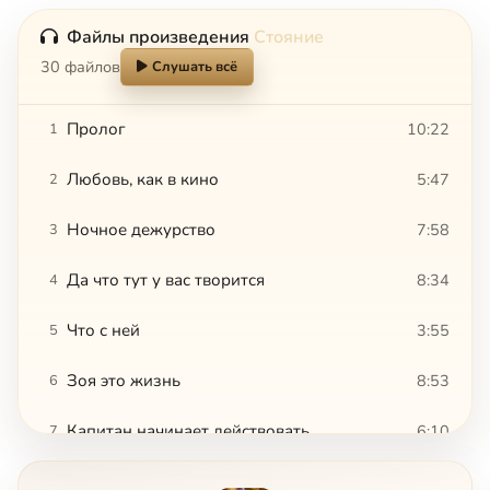
Файлы произведения
Стояние
30 файлов
Слушать всё
Пролог
10:22
1
Любовь, как в кино
5:47
2
Ночное дежурство
7:58
3
Да что тут у вас творится
8:34
4
Что с ней
3:55
5
Зоя это жизнь
8:53
6
Капитан начинает действовать
6:10
7
Андрей Андреевич
5:18
8