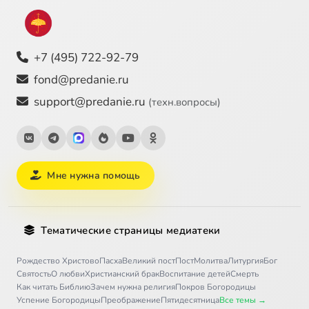
Просто инсульт
12:52
28
Эпилог
5:25
29
+7 (495) 722-92-79
Послесловие автора
14:26
30
fond@predanie.ru
support@predanie.ru
(техн.вопросы)
Мне нужна помощь
Тематические страницы медиатеки
Рождество Христово
Пасха
Великий пост
Пост
Молитва
Литургия
Бог
Святость
О любви
Христианский брак
Воспитание детей
Смерть
Как читать Библию
Зачем нужна религия
Покров Богородицы
Успение Богородицы
Преображение
Пятидесятница
Все темы →