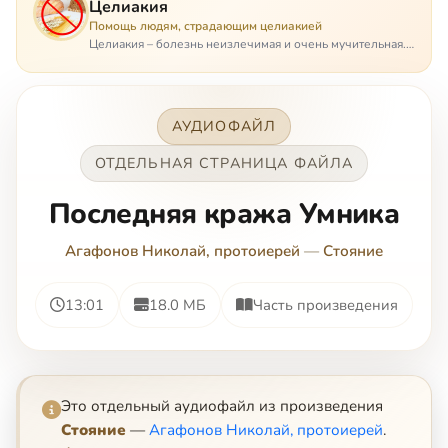
Целиакия
Помощь людям, страдающим целиакией
Целиакия – болезнь неизлечимая и очень мучительная.
При этом ею невозможно заразиться. Больной
целиакией страдает в одиночестве, не представляя
опасности ни для кого, кроме своих п…
АУДИОФАЙЛ
ОТДЕЛЬНАЯ СТРАНИЦА ФАЙЛА
Последняя кража Умника
Агафонов Николай, протоиерей
—
Стояние
13:01
18.0 МБ
Часть произведения
Это отдельный аудиофайл из произведения
Стояние
—
Агафонов Николай, протоиерей
.