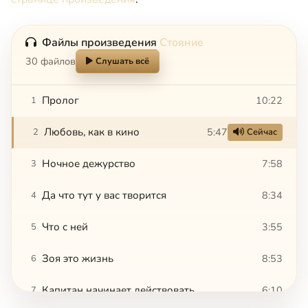
Файлы произведения
Стояние
30 файлов
Слушать всё
Пролог
10:22
1
Любовь, как в кино
5:47
2
Сейчас
Ночное дежурство
7:58
3
Да что тут у вас творится
8:34
4
Что с ней
3:55
5
Зоя это жизнь
8:53
6
Капитан начинает действовать
6:10
7