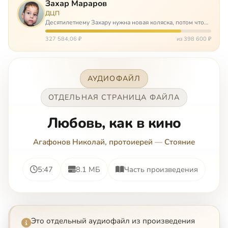
Захар Мараров
ДЦП
Десятилетнему Захару нужна новая коляска, потом что
старая сломалась. А без коляски он не сможет не только
просто выходить из дома, но и продолжать лечение в
327 584,06 ₽
из 398 600 ₽
реабилитационных центр…
АУДИОФАЙЛ
ОТДЕЛЬНАЯ СТРАНИЦА ФАЙЛА
Любовь, как в кино
Агафонов Николай, протоиерей
—
Стояние
5:47
8.1 МБ
Часть произведения
Это отдельный аудиофайл из произведения