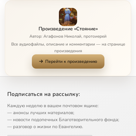
Андрей Андреевич
5:18
8
Ты плачешь доченька
9:17
9
Произведение «Стояние»
Уполномоченный
9:03
10
Автор: Агафонов Николай, протоиерей
Все аудиофайлы, описание и комментарии — на странице
Где же Он Бог
6:55
11
произведения
Перейти к произведению
На трубном заводе
8:06
12
Что такое диффузия
7:47
13
Толпа
3:37
14
Подписаться на рассылку:
У попа была собака
9:42
15
Каждую неделю в вашем почтовом ящике:
— анонсы лучших материалов;
В храме
5:06
16
— новости подопечных Благотворительного фонда;
— разговор о жизни по Евангелию.
Доказательство без всякой науки
8:07
17