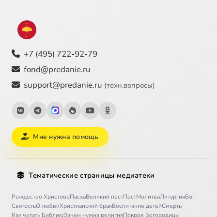
Просто инсульт
12:52
28
Эпилог
5:25
29
+7 (495) 722-92-79
Послесловие автора
14:26
30
fond@predanie.ru
support@predanie.ru
(техн.вопросы)
Мне нужна помощь
Тематические страницы медиатеки
Рождество Христово
Пасха
Великий пост
Пост
Молитва
Литургия
Бог
Святость
О любви
Христианский брак
Воспитание детей
Смерть
Как читать Библию
Зачем нужна религия
Покров Богородицы