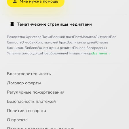
Мне нужна помощь
Наше отношение к ближнему — это отношение к самому Христу
8:27
34
О крещенской вод
20:54
35
Тематические страницы медиатеки
Победоносность веры христианской
14:36
36
Рождество Христово
Пасха
Великий пост
Пост
Молитва
Литургия
Бог
Святость
О любви
Христианский брак
Воспитание детей
Смерть
Как читать Библию
Зачем нужна религия
Покров Богородицы
Успение Богородицы
Преображение
Пятидесятница
Все темы →
Благотворительность
Договор оферты
Регулярные пожертвования
Безопасность платежей
Политика возврата
О проекте
Политика персональных данных