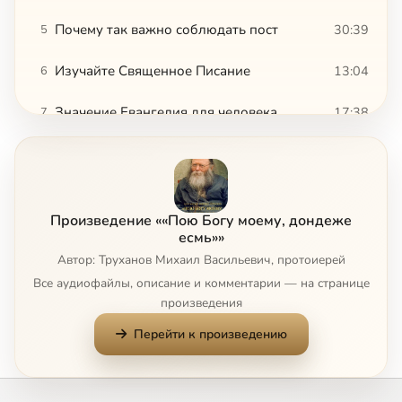
Почему так важно соблюдать пост
30:39
5
Изучайте Священное Писание
13:04
6
Значение Евангелия для человека
17:38
7
Кому церковь не мать, тому Бог не отец
14:20
8
Молитва-это беседа с Богом
15:04
9
Произведение ««Пою Богу моему, дондеже
Как бороться с рассеянностью на молитве
5:53
10
есмь»»
Сейчас
Автор: Труханов Михаил Васильевич, протоиерей
Выгодно молиться за других
18:39
11
Все аудиофайлы, описание и комментарии — на странице
произведения
О церковной и соборной молитве
12:14
12
Перейти к произведению
О молитве Иисусовой
6:55
13
О важности ночной молитвы
2:18
14