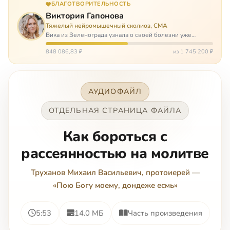
БЛАГОТВОРИТЕЛЬНОСТЬ
Виктория Гапонова
Тяжелый нейромышечный сколиоз, СМА
Вика из Зеленограда узнала о своей болезни уже
будучи в сознательном возрасте. Ей пришлось
привыкать к инвалидной коляске и сильнейшему
848 086,83 ₽
из 1 745 200 ₽
сколиозу, постоянным болям и растущей беспом…
АУДИОФАЙЛ
ОТДЕЛЬНАЯ СТРАНИЦА ФАЙЛА
Как бороться с
рассеянностью на молитве
Труханов Михаил Васильевич, протоиерей
—
«Пою Богу моему, дондеже есмь»
5:53
14.0 МБ
Часть произведения